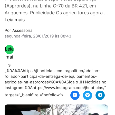
emenda do parlamentar, para a Associação d
Produtores Rurais Desportistas Esperança
(Asprordes), na Linha C-70 da BR 421, em
Ariquemes. Publicidade Os agricultores agora 
Leia mais
Por
Assessoria
segunda-feira, 28/01/2019 às 08:43
Leia
mai
s
_%0A%0Ahttps://jhnoticias.com.br/politica/adelino-
follador-participa-da-entrega-de-equipamentos-
agricolas-na-asprordes/%0A%0ASiga o JH Notícias 
Instagram %0Ahttps://www.instagram.com/jhnoticias