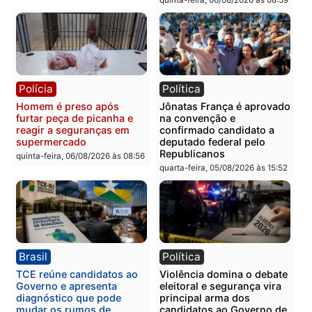
Polícia
Polícia
Homem é esfaqueado no
Três suspeitos ligados a
tórax durante briga com
facção criminosa são
vizinho no bairro Ulysses
presos por receptação e
Guimarães
adulteração de veículos
em Porto Velho
quinta-feira, 06/08/2026 às 09:24
quinta-feira, 06/08/2026 às 09:
Polícia
Polícia
Homem é preso com
Polícia Civil prende dois
drogas durante ação da
homens por tortura,
PM no Castanheira
tráfico e posse de arma 
Itapuã
quinta-feira, 06/08/2026 às 09:02