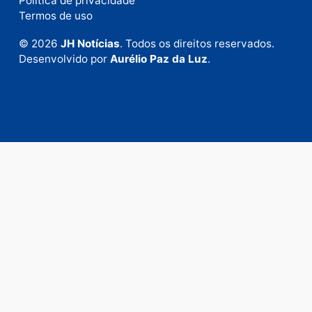
Fale com a nossa redação
Envie suas sugestões de pautas e denúncias, ou en
em contato com nosso departamento comercial pa
anunciar.
Fale Conosco
Rua Elias Gorayeb, 3381
Bairro: Liberdade
Porto Velho - RO
CEP: 76.803-852
+55 (69) 99992-9180