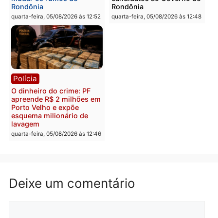
quinta-feira, 06/08/2026 às 08:
Polícia
Política
Homem é preso após
Jônatas França é aprova
furtar peça de picanha e
na convenção e
reagir a seguranças em
confirmado candidato a
supermercado
deputado federal pelo
Republicanos
quinta-feira, 06/08/2026 às 08:56
quarta-feira, 05/08/2026 às 15:
Brasil
Política
TCE reúne candidatos ao
Violência domina o deba