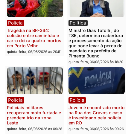
Rondônia
sexta-feira, 07/08/2026 às 09:38
sexta-feira, 07/08/2026 às 09:3
Polícia
Polícia
Homem é encontrado
Polícia Militar apreende
morto em residência no
explosivos e embarcaçã
bairro Colina Park em RO
durante patrulhamento
fluvial no Rio Madeira e
sexta-feira, 07/08/2026 às 09:30
Porto Velho
sexta-feira, 07/08/2026 às 09:2
Polícia
Política