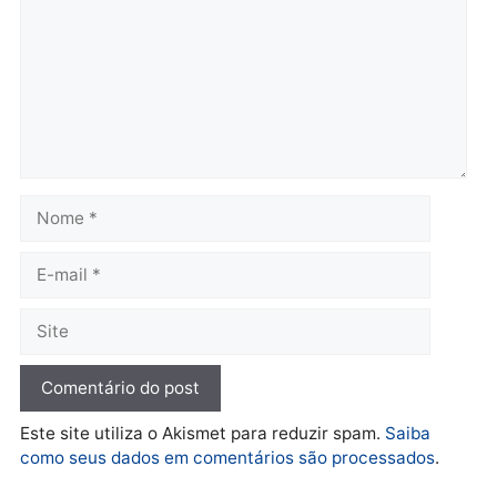
Governo e apresenta
eleitoral e segurança vir
diagnóstico que pode
principal arma dos
mudar os rumos de
candidatos ao Governo 
Rondônia
Rondônia
quarta-feira, 05/08/2026 às 12:52
quarta-feira, 05/08/2026 às 12:
Polícia
O dinheiro do crime: PF
apreende R$ 2 milhões em
Porto Velho e expõe
esquema milionário de
lavagem
quarta-feira, 05/08/2026 às 12:46