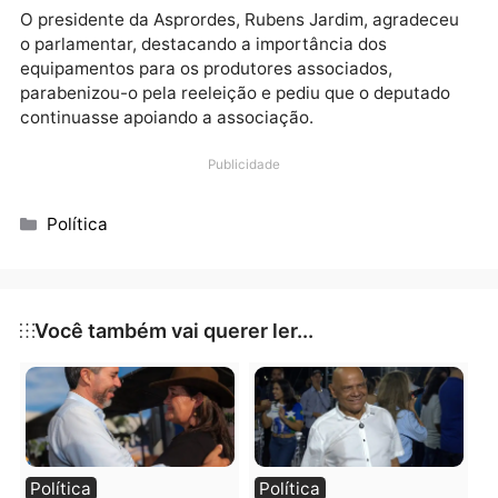
A agricultura familiar tem uma importância gigantes
na nossa economia e é de onde vem mais de 70% do
alimentos consumidos na cidade, “por isso,
continuaremos apoiando, com todas as forças, a
agricultura familiar, especialmente, através das
Associações Rurais”, disse Adelino.
O presidente da Asprordes, Rubens Jardim, agradec
o parlamentar, destacando a importância dos
equipamentos para os produtores associados,
parabenizou-o pela reeleição e pediu que o deputad
continuasse apoiando a associação.
Publicidade
Categorias
Política