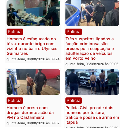
Tragédia na BR-364:
Ministro Dias Tofolli , do
colisão entre caminhão e
TSE, determina reabertu
carro deixa quatro mortos
e processamento da açã
em Porto Velho
que pode levar à perda d
mandato da prefeita de
quinta-feira, 06/08/2026 às 20:51
Pimenta Bueno
quinta-feira, 06/08/2026 às 18:
Polícia
Polícia
Policiais militares
Jovem é encontrado mor
recuperam moto furtada e
na Rua dos Cravos e cas
prendem trio na zona
é investigado pela políci
Leste
em RO
quinta-feira, 06/08/2026 às 09:28
quinta-feira, 06/08/2026 às 09: