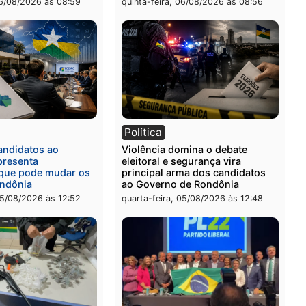
quinta-feira, 06/08/2026 às 
ia
Polícia
a Civil prende dois homens
Homem é preso após furt
rtura, tráfico e posse de
de picanha e reagir a seg
em Itapuã
em supermercado
-feira, 06/08/2026 às 08:59
quinta-feira, 06/08/2026 às 