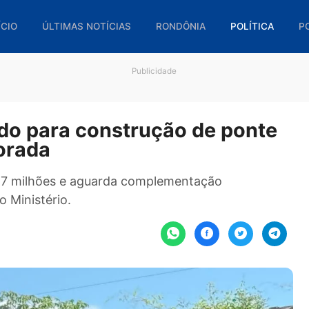
🏠 INÍCIO
ÚLTIMAS NOTÍCIAS
RONDÔNIA
POL
Publicidade
pedido para construção de po
Alvorada
e R$ 2,7 milhões e aguarda complementação
ise no Ministério.