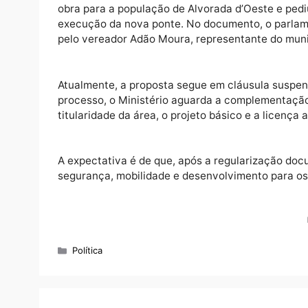
estrutura, que apresenta problemas estrutu
via. A ponte é utilizada para o transporte
agrícola local.
Por meio de ofício encaminhado ao senador 
obra para a população de Alvorada d’Oeste e
execução da nova ponte. No documento, o 
pelo vereador Adão Moura, representante d
Atualmente, a proposta segue em cláusula 
processo, o Ministério aguarda a complemen
titularidade da área, o projeto básico e a l
A expectativa é de que, após a regularizaç
segurança, mobilidade e desenvolvimento pa