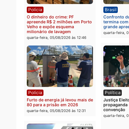
Política
Brasi
Jônatas França é aprovado na
TCE r
convenção e confirmado
Gover
candidato a deputado federal
diagn
pelo Republicanos
rumos
quarta-feira, 05/08/2026 às 15:52
quarta
Polícia
Brasi
O dinheiro do crime: PF
Confr
apreende R$ 2 milhões em Porto
termi