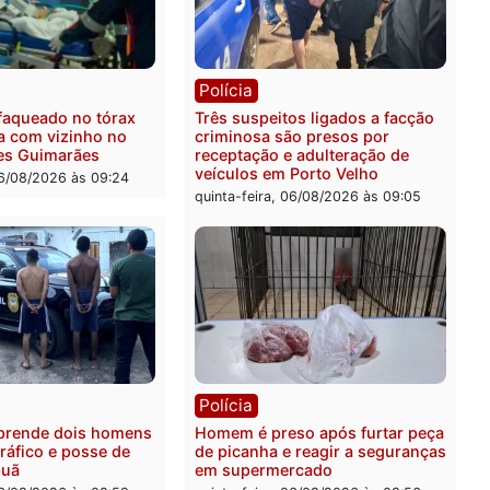
ica
Polícia
ro Dias Tofolli , do TSE,
Policiais militares recupe
ina reabertura e
moto furtada e prendem t
ssamento da ação que
zona Leste
levar à perda do mandato
quinta-feira, 06/08/2026 às 
feita de Pimenta Bueno
feira, 06/08/2026 às 18:20
ia
Polícia
 é esfaqueado no tórax
Três suspeitos ligados a 
te briga com vizinho no
criminosa são presos por
o Ulysses Guimarães
receptação e adulteração
veículos em Porto Velho
-feira, 06/08/2026 às 09:24