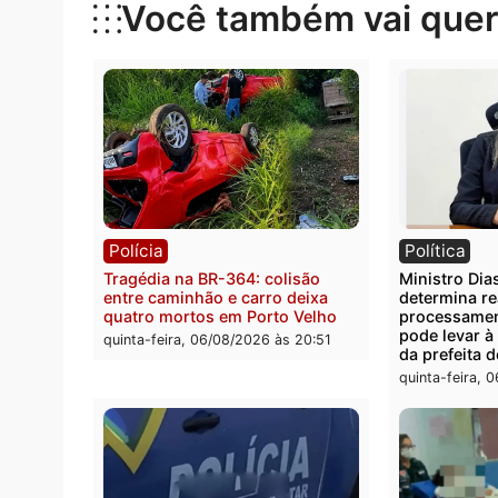
Categorias
Política
Você também vai que