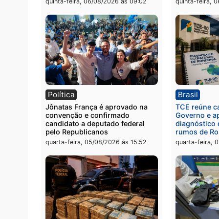
Polícia
Políc
Homem é preso com drogas
Políci
durante ação da PM no
por to
Castanheira
arma 
quinta-feira, 06/08/2026 às 09:02
quinta