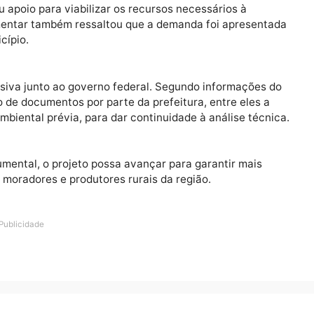
rais e compromete a segurança de quem utiliza diariam
 escolar, deslocamento de famílias e escoamento da prod
Jaime Bagattoli (PL), Alan Queiroz destacou a importâ
 pediu apoio para viabilizar os recursos necessários à
parlamentar também ressaltou que a demanda foi apre
o município.
suspensiva junto ao governo federal. Segundo informaç
tação de documentos por parte da prefeitura, entre el
icença ambiental prévia, para dar continuidade à análise 
ão documental, o projeto possa avançar para garantir m
ra os moradores e produtores rurais da região.