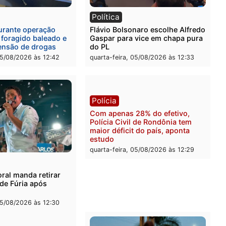
l
Política
eúne candidatos ao
Violência domina o debat
no e apresenta
eleitoral e segurança vira
óstico que pode mudar os
principal arma dos candi
 de Rondônia
ao Governo de Rondônia
-feira, 05/08/2026 às 12:52
quarta-feira, 05/08/2026 às 
l
Política
onto durante operação
Flávio Bolsonaro escolhe 
na com foragido baleado e
Gaspar para vice em chap