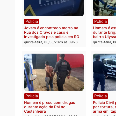
Polícia
Polít
Tragédia na BR-364: colisão
Minist
entre caminhão e carro deixa
determ
quatro mortos em Porto Velho
proce
pode 
quinta-feira, 06/08/2026 às 20:51
da pre
quinta-
Polícia
Políc
Jovem é encontrado morto na
Homem
Rua dos Cravos e caso é
duran
investigado pela polícia em RO
bairr
quinta-feira, 06/08/2026 às 09:26
quinta