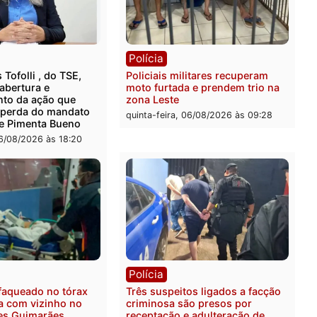
rer ler...
ica
Polícia
ro Dias Tofolli , do TSE,
Policiais militares recupe
ina reabertura e
moto furtada e prendem t
ssamento da ação que
zona Leste
levar à perda do mandato
quinta-feira, 06/08/2026 às 
feita de Pimenta Bueno
feira, 06/08/2026 às 18:20