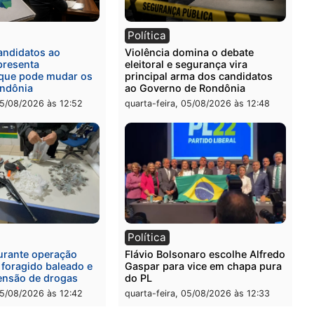
ia
Polícia
a Civil prende dois homens
Homem é preso após furt
rtura, tráfico e posse de
de picanha e reagir a seg
em Itapuã
em supermercado
-feira, 06/08/2026 às 08:59
quinta-feira, 06/08/2026 às 
l
Política
eúne candidatos ao
Violência domina o debat
no e apresenta
eleitoral e segurança vira
óstico que pode mudar os
principal arma dos candi
 de Rondônia
ao Governo de Rondônia