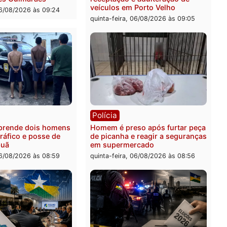
ia
Polícia
 é esfaqueado no tórax
Três suspeitos ligados a 
te briga com vizinho no
criminosa são presos por
o Ulysses Guimarães
receptação e adulteração
veículos em Porto Velho
-feira, 06/08/2026 às 09:24
quinta-feira, 06/08/2026 às 