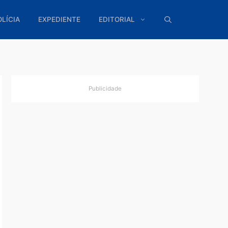
ÍTICA
POLÍCIA
EXPEDIENTE
EDITORIAL
Publicidade
 pode
alho
ho para
guidores