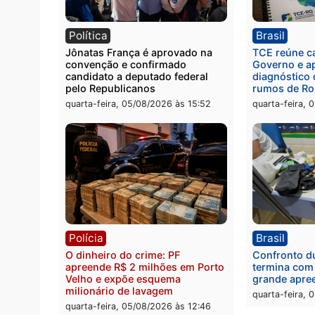
Polícia
Políc
Homem é preso com drogas
Políci
durante ação da PM no
por to
Castanheira
arma 
quinta-feira, 06/08/2026 às 09:02
quinta
Política
Brasi
Jônatas França é aprovado na
TCE r
convenção e confirmado
Gover
candidato a deputado federal
diagn
pelo Republicanos
rumos