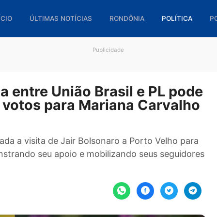
🏠 INÍCIO
ÚLTIMAS NOTÍCIAS
RONDÔNIA
POL
Publicidade
nça entre União Brasil e PL
edir votos para Mariana Carv
esperada a visita de Jair Bolsonaro a Porto Vel
demonstrando seu apoio e mobilizando seus se