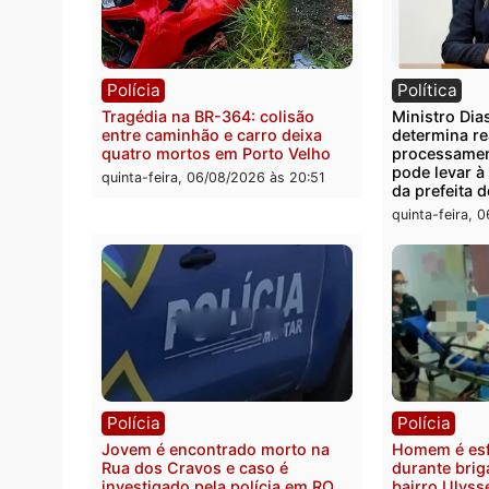
Você também vai que
Polícia
Polít
Tragédia na BR-364: colisão
Minist
entre caminhão e carro deixa
determ
quatro mortos em Porto Velho
proce
pode 
quinta-feira, 06/08/2026 às 20:51
da pre
quinta-