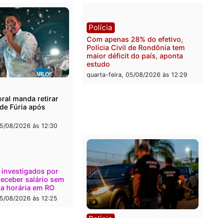
-feira, 05/08/2026 às 12:52
quarta-feira, 05/08/2026 às 
l
Política
onto durante operação
Flávio Bolsonaro escolhe 
na com foragido baleado e
Gaspar para vice em chap
e apreensão de drogas
do PL
-feira, 05/08/2026 às 12:42
quarta-feira, 05/08/2026 às 
Polícia
Com apenas 28% do efeti