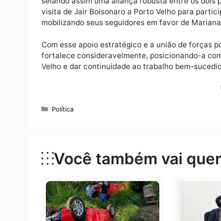
pode fortalecer ainda mais sua posição na d
expressiva em Rondônia, pode ser um trunf
ampliando seu alcance entre os eleitores de 
A união entre União Brasil, partido de Mari
para as próximas eleições. É provável que o
selando assim uma aliança robusta entre os
visita de Jair Bolsonaro a Porto Velho par
mobilizando seus seguidores em favor de M
Com esse apoio estratégico e a união de for
fortalece consideravelmente, posicionando
Velho e dar continuidade ao trabalho bem-
Categorias
Política