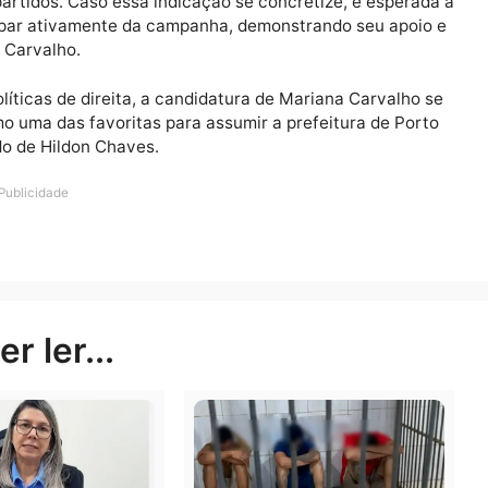
isputa eleitoral. Bolsonaro, que possui uma base de ap
o importante para Mariana, consolidando sua candidatu
direita.
ana, e o PL de Bolsonaro é vista como uma estratégia p
 PL indique o candidato a vice-prefeito na chapa de Ma
 dois partidos. Caso essa indicação se concretize, é es
a participar ativamente da campanha, demonstrando seu 
ariana Carvalho.
ças políticas de direita, a candidatura de Mariana Carv
-a como uma das favoritas para assumir a prefeitura de
sucedido de Hildon Chaves.
Publicidade