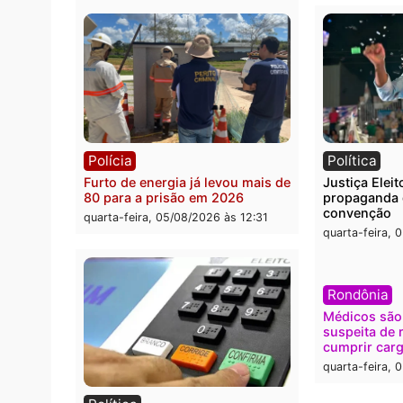
quarta-feira, 05/08/2026 às 15:52
quarta
Polícia
Brasi
O dinheiro do crime: PF
Confr
apreende R$ 2 milhões em Porto
termi
Velho e expõe esquema
grand
milionário de lavagem
quarta
quarta-feira, 05/08/2026 às 12:46