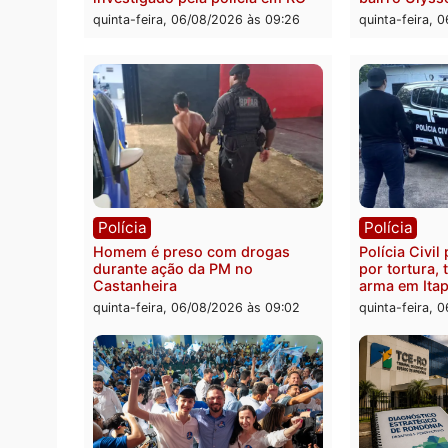
Polícia
Políc
Jovem é encontrado morto na
Homem
Rua dos Cravos e caso é
duran
investigado pela polícia em RO
bairr
quinta-feira, 06/08/2026 às 09:26
quinta