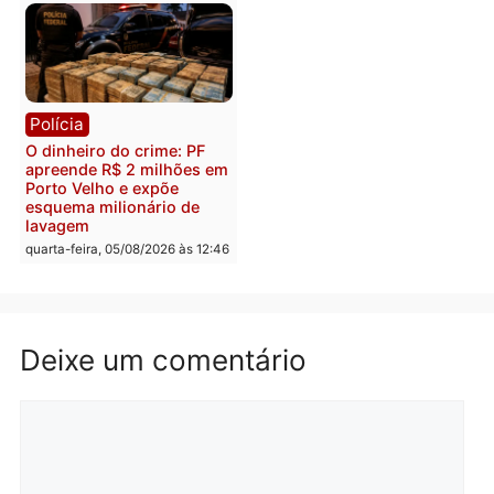
Polícia
Política
Homem é preso após
Jônatas França é aprova
furtar peça de picanha e
na convenção e
reagir a seguranças em
confirmado candidato a
supermercado
deputado federal pelo
Republicanos
quinta-feira, 06/08/2026 às 08:56
quarta-feira, 05/08/2026 às 15:
Brasil
Política
TCE reúne candidatos ao
Violência domina o deba