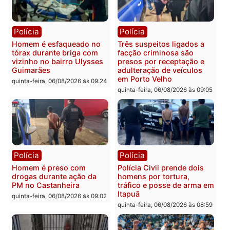
Tragédia na BR-364:
Ministro Dias Tofolli , do
colisão entre caminhão e
TSE, determina reabertu
carro deixa quatro mortos
e processamento da açã
em Porto Velho
que pode levar à perda d
mandato da prefeita de
quinta-feira, 06/08/2026 às 20:51
Pimenta Bueno
quinta-feira, 06/08/2026 às 18:
Polícia
Polícia
Policiais militares
Jovem é encontrado mor
recuperam moto furtada e
na Rua dos Cravos e cas
prendem trio na zona
é investigado pela políci
Leste
em RO
quinta-feira, 06/08/2026 às 09:28
quinta-feira, 06/08/2026 às 09: