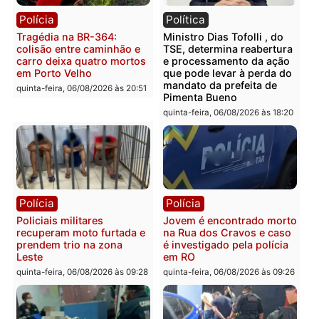
sexta-feira, 07/08/2026 às 09:38
sexta-feira, 07/08/2026 às 09:3
Polícia
Polícia
Homem é encontrado
Polícia Militar apreende
morto em residência no
explosivos e embarcaçã
bairro Colina Park em RO
durante patrulhamento
fluvial no Rio Madeira e
sexta-feira, 07/08/2026 às 09:30
Porto Velho
sexta-feira, 07/08/2026 às 09:2
Polícia
Política