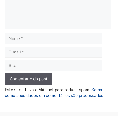
Governo e apresenta
eleitoral e segurança vir
diagnóstico que pode
principal arma dos
mudar os rumos de
candidatos ao Governo 
Rondônia
Rondônia
quarta-feira, 05/08/2026 às 12:52
quarta-feira, 05/08/2026 às 12:
Polícia
O dinheiro do crime: PF
apreende R$ 2 milhões em
Porto Velho e expõe
esquema milionário de
lavagem
quarta-feira, 05/08/2026 às 12:46