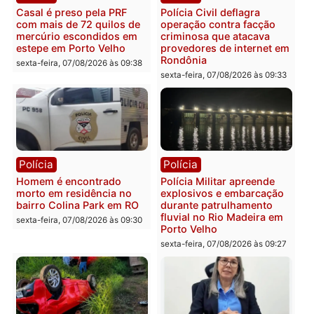
Polícia
Polícia
2 MILHÕES – Unnesa
Polícia Federal apreende
apresenta documentos
400 quilos de drogas e
que comprovam
prende motorista em RO
transparência e legalidade
sexta-feira, 07/08/2026 às 09:
na operação alvo da PF
sexta-feira, 07/08/2026 às 12:24
Polícia
Polícia
Casal é preso pela PRF
Polícia Civil deflagra
com mais de 72 quilos de
operação contra facção
mercúrio escondidos em
criminosa que atacava
estepe em Porto Velho
provedores de internet 
Rondônia