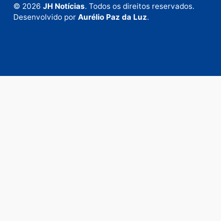
Fale com a nossa redação
Envie suas sugestões de pautas e denúncias, ou en
em contato com nosso departamento comercial pa
anunciar.
Fale Conosco
Rua Elias Gorayeb, 3381
Bairro: Liberdade
Porto Velho - RO
CEP: 76.803-852
+55 (69) 99992-9180