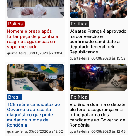
Polícia
Polícia
Homem é esfaqueado no
Três suspeitos ligados a
tórax durante briga com
facção criminosa são
vizinho no bairro Ulysses
presos por receptação e
Guimarães
adulteração de veículos
em Porto Velho
quinta-feira, 06/08/2026 às 09:24
quinta-feira, 06/08/2026 às 09:
Polícia
Polícia
Homem é preso com
Polícia Civil prende dois
drogas durante ação da
homens por tortura,
PM no Castanheira
tráfico e posse de arma 
Itapuã
quinta-feira, 06/08/2026 às 09:02
quinta-feira, 06/08/2026 às 08: