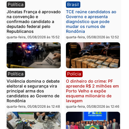
Categorias
Política
Você também vai querer ler...
Política
Brasil
Jônatas França é aprovado
TCE reúne candidatos a
na convenção e
Governo e apresenta
confirmado candidato a
diagnóstico que pode
deputado federal pelo
mudar os rumos de
Republicanos
Rondônia
quarta-feira, 05/08/2026 às 15:52
quarta-feira, 05/08/2026 às 12: