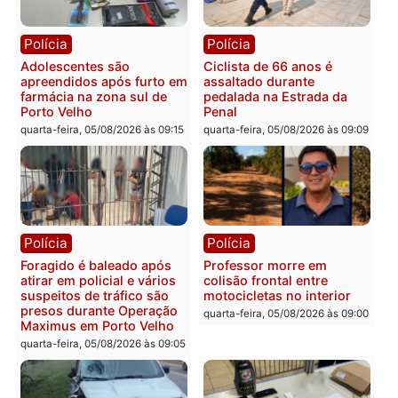
Convenções chegam ao
quarta-feira, 05/08/2026 às 12:29
fim e eleições de 2026
entram na reta decisiva 
Rondônia
quarta-feira, 05/08/2026 às 12:
Rondônia
Médicos são investigados
por suspeita de receber
salário sem cumprir carga
Polícia
horária em RO
Operação Contemplados
quarta-feira, 05/08/2026 às 12:25
cumpre mandados e
prende investigado por
fraude na falsa oferta de
financiamentos
quarta-feira, 05/08/2026 às 12: