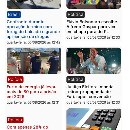
Política
Polícia
Violência domina o debate
O dinheiro do crime: PF
eleitoral e segurança vira
apreende R$ 2 milhões 
principal arma dos
Porto Velho e expõe
candidatos ao Governo de
esquema milionário de
Rondônia
lavagem
quarta-feira, 05/08/2026 às 12:48
quarta-feira, 05/08/2026 às 12:
Brasil
Política
Confronto durante
Flávio Bolsonaro escolhe