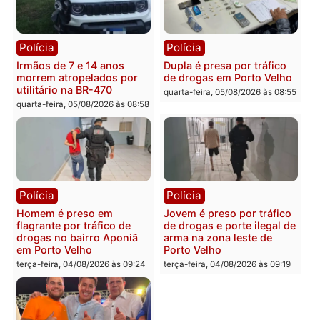
Polícia
Polícia
Adolescentes são
Ciclista de 66 anos é
apreendidos após furto em
assaltado durante
farmácia na zona sul de
pedalada na Estrada da
Porto Velho
Penal
quarta-feira, 05/08/2026 às 09:15
quarta-feira, 05/08/2026 às 09
Polícia
Polícia
Foragido é baleado após
Professor morre em
atirar em policial e vários
colisão frontal entre
suspeitos de tráfico são
motocicletas no interior
presos durante Operação
quarta-feira, 05/08/2026 às 09
Maximus em Porto Velho
quarta-feira, 05/08/2026 às 09:05