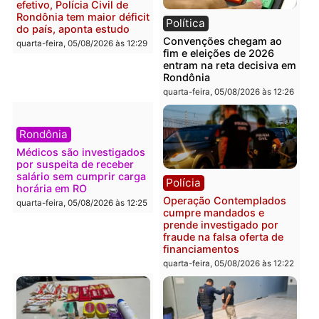
operação termina com
Alfredo Gaspar para vice
foragido baleado e grande
em chapa pura do PL
apreensão de drogas
quarta-feira, 05/08/2026 às 12:
quarta-feira, 05/08/2026 às 12:42
Polícia
Política
Furto de energia já levou
Justiça Eleitoral manda
mais de 80 para a prisão
retirar propaganda de
em 2026
Fúria após convenção
quarta-feira, 05/08/2026 às 12:31
quarta-feira, 05/08/2026 às 12:
Polícia
Com apenas 28% do
efetivo, Polícia Civil de
Rondônia tem maior déficit
Política
do país, aponta estudo