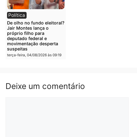
Polícia
Polícia
Irmãos de 7 e 14 anos
Dupla é presa por tráfico
morrem atropelados por
de drogas em Porto Velh
utilitário na BR-470
quarta-feira, 05/08/2026 às 08
quarta-feira, 05/08/2026 às 08:58
Polícia
Polícia
Homem é preso em
Jovem é preso por tráfic
flagrante por tráfico de
de drogas e porte ilegal 
drogas no bairro Aponiã
arma na zona leste de
em Porto Velho
Porto Velho