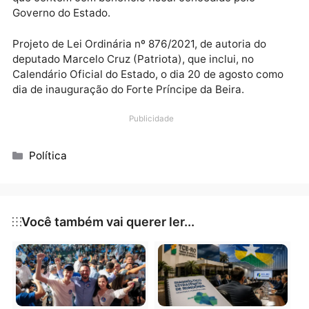
Projeto de Decreto Legislativo nº 309/2021, de autor
da Mesa Diretora, sustando os efeitos do Contrato n
267/PGE-2021, decorrente do Pregão Eletrônico nº
482/2018/Supel.
Projeto de Lei Ordinária nº 907/2021, de autoria do
deputado Alex Silva, que dispõe sobre a contratação
de jovens em eventos, projetos esportivos e culturai
que contem com benefício fiscal concedido pelo
Governo do Estado.
Projeto de Lei Ordinária nº 876/2021, de autoria do
deputado Marcelo Cruz (Patriota), que inclui, no
Calendário Oficial do Estado, o dia 20 de agosto co
dia de inauguração do Forte Príncipe da Beira.
Publicidade