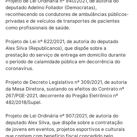
valor de R$ 225.028.658,82, em favor do Fundo
Estadual de Saúde (FES).
Projeto de Lei nº 1115/2021, de autoria do Poder
Executivo, que autoriza o Governo a abrir crédito
adicional suplementar por excesso de arrecadação a
o valor de R$ 1.760.409,16, em favor da Emater.
Projeto de Lei Ordinária nº 940/2021, de autoria do
deputado Adelino Follador (Democratas),
reconhecendo os condutores de ambulâncias públic
privadas e de veículos de transportes de pacientes
como profissionais de saúde.
Projeto de Lei nº 622/2021, de autoria do deputado
Alex Silva (Republicanos), que dispõe sobre a
prestação do serviço de entrega em domicílio duran
o período de calamidade pública em decorrência do
coronavírus.