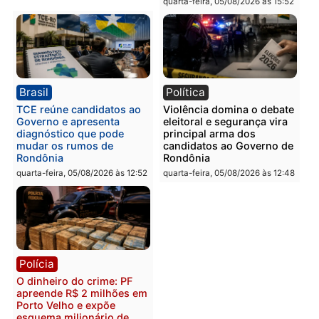
Polícia
Polícia
Homem é esfaqueado no
Três suspeitos ligados a
tórax durante briga com
facção criminosa são
vizinho no bairro Ulysses
presos por receptação e
Guimarães
adulteração de veículos
em Porto Velho
quinta-feira, 06/08/2026 às 09:24
quinta-feira, 06/08/2026 às 09:
Polícia
Polícia
Homem é preso com
Polícia Civil prende dois
drogas durante ação da
homens por tortura,
PM no Castanheira
tráfico e posse de arma 
Itapuã
quinta-feira, 06/08/2026 às 09:02
quinta-feira, 06/08/2026 às 08: