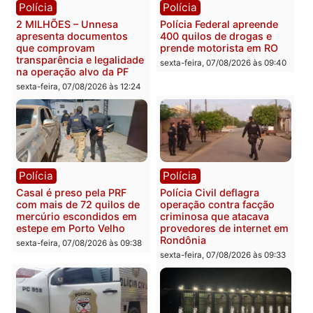
Você também vai querer ler...
Política
Política
Marcos Rogério apresenta
Eleições 2026: Pastor
Plano de Governo com
Evanildo pode ser o
228 projetos, metas
primeiro pastor de
públicas e
Rondônia na Câmara
acompanhamento de
Federal
resultados
sexta-feira, 07/08/2026 às 18:3
sexta-feira, 07/08/2026 às 18:49