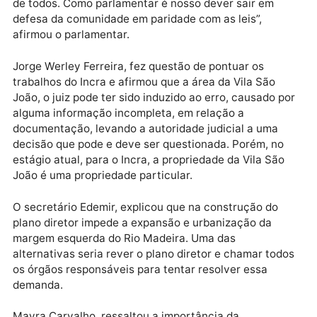
de mortes e expulsão, são reincidentes. Inclusive,
recentemente, famílias que se expõem a defender a
causa coletiva, foram obrigadas a deixar o local por
temerem a própria segurança.
O deputado Ribeiro saiu em defesa da população
afirmando a Assembleia Legislativa sempre estará 
defesa da sociedade. “
O direito a moradia é um direi
de todos. Como parlamentar é nosso dever sair em
defesa da comunidade em paridade com as leis”,
afirmou o parlamentar.
Jorge
Werley
Ferreira
,
fez questão de pontuar os
trabalhos do Incra e afirmou que
a área da Vila São
João, o juiz
pode ter sido
induzido ao erro,
causado p
alguma informação incompleta, em relação a
documentação, levando a autoridade judicial a uma
decisão que pode e deve ser questionada. Porém, no