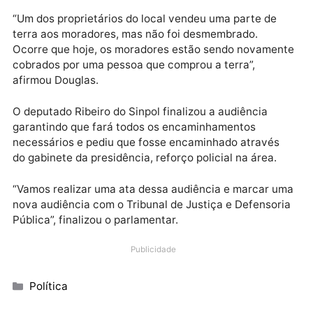
município tem obrigação de não deixar essas pessoa
desabrigadas e entrar como terceiro interessado no
processo e propor uma ação rescisória ou anulatória
afirmou Lázaro.
A advogada, Valquíria Maia, representando os
moradores da Vila I e II, realizou apresentação de
documentos em relação à terra e pontuou as
irregularidades cometidas, que resultou neste
imbróglio jurídico.
“A esperança desses moradores e
na ação anulatória”, disse Maia.
R
epresentando
moradores da
Vila São II,
o
advogado
Jean Douglas
explicou que existe vários processos
relacionados à localidade
e há uma necessidade de 
município intervir neste processo.
“Um dos proprietários do local vendeu uma parte de