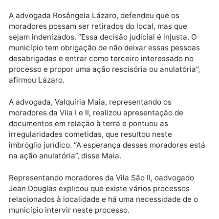
pontuou que
o imbróglio atual é a
ordem judicial.
“No
que for preciso, a
Sepat
e a
Semur
estarão unindo
forças, mas o que não podemos é descumprir uma
decisão judicial. Me perdoem, mas eu preciso ser
verdadeiro”, lamentou Inácio.
Participando da sessão, Cláudio Carvalho, afirmou q
o poder público foi omisso
durante muito tempo
, já q
a prefeitura de Porto Velho, ente federativo central,
mesmo sabendo que a comunidade estava em
propriedade privada,
aceitou
a instalação de energia
escola e abertura de estradas. “É impossível não fala
de regularização fundiária, não colocando a prefeitu
como ente central”, disse Carvalho.
A advogada Rosângela Lázaro, defendeu que os
moradores possam ser retirados do local, mas que
sejam indenizados.
“Essa decisão judicial é injusta. O