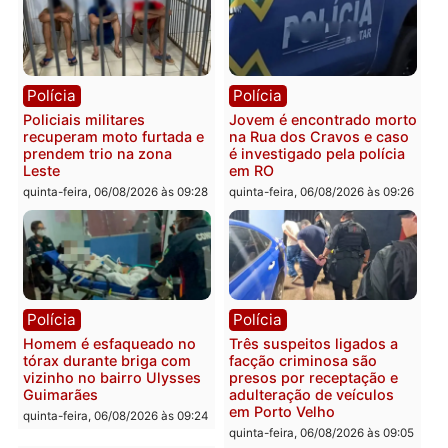
sexta-feira, 07/08/2026 às 09:3
Polícia
Polícia
Homem é encontrado
Polícia Militar apreende
morto em residência no
explosivos e embarcaçã
bairro Colina Park em RO
durante patrulhamento
fluvial no Rio Madeira e
sexta-feira, 07/08/2026 às 09:30
Porto Velho
sexta-feira, 07/08/2026 às 09:2
Polícia
Política
Tragédia na BR-364:
Ministro Dias Tofolli , do