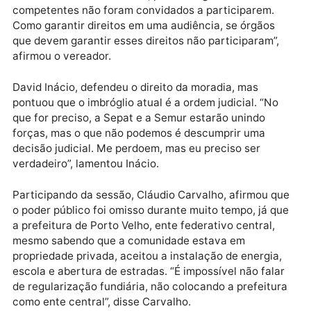
Leonardo Cavalheiro, chefe de gabinete do deputad
Marcelo, defendeu os moradores e pediu justiça. “Es
comunidade vive em desigualdade e estão perdendo
seus lares e tudo que construíram ao longo de
décadas, em virtude de uma ordem judicial de pedid
de reintegração de posse”, afirmou Cavalheiro.
O vereador,
Dr
º
Gilber
Mercês, afirmou
categoricamente que uma audiência anterior foi
realizada, mas os órgãos competentes não foram
convidados para participar. “Temos o poder sim, de
anular a audiência anterior, pois os órgãos
competentes não foram convidados a participarem.
Como garantir direitos em uma audiência, se órgãos
que devem garantir esses direitos não participaram”,
afirmou o vereador.
David Inácio, defendeu o direito da moradia, mas