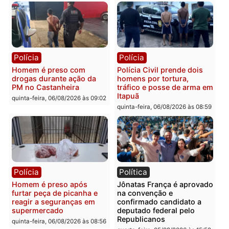
colisão entre caminhão e
TSE, determina reabertu
carro deixa quatro mortos
e processamento da açã
em Porto Velho
que pode levar à perda d
mandato da prefeita de
quinta-feira, 06/08/2026 às 20:51
Pimenta Bueno
quinta-feira, 06/08/2026 às 18:
Polícia
Polícia
Policiais militares
Jovem é encontrado mor
recuperam moto furtada e
na Rua dos Cravos e cas
prendem trio na zona
é investigado pela políci
Leste
em RO
quinta-feira, 06/08/2026 às 09:28
quinta-feira, 06/08/2026 às 09: