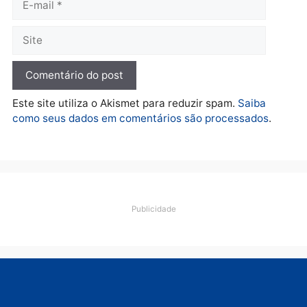
diagnóstico que pode
principal arma dos
mudar os rumos de
candidatos ao Governo 
Rondônia
Rondônia
quarta-feira, 05/08/2026 às 12:52
quarta-feira, 05/08/2026 às 12:
Polícia
O dinheiro do crime: PF
apreende R$ 2 milhões em
Porto Velho e expõe
esquema milionário de
lavagem
quarta-feira, 05/08/2026 às 12:46