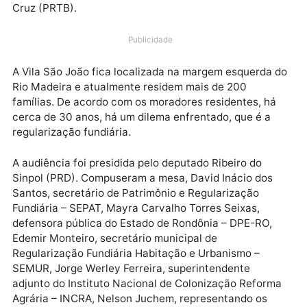
manhã do dia 27, audiência pública para debater
assuntos relacionados a regularização fundiária dos
moradores da Vila São João.
O proponente da
audiência é o presidente da
Alero
, deputado Marcelo
Cruz
(PRTB)
.
Publicidade
A Vila São João fica localizada na margem esquerda
Rio Madeira
e atualmente residem mais de 200
famílias.
De acordo com os moradores residentes, há
cerca de 30 anos, há um dilema enfrentado, que é a
regularização fundiária.
A audiência foi presidida pelo deputado Ribeiro do
Sinpol
(PRD). Compuseram a mesa,
David Inácio dos
Santos, secretário de Patrimônio e Regularização
Fundiária
– SEPAT, Mayra Carvalho Torres Seixas,