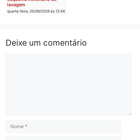
Polícia
Política
Homem é preso após
Jônatas França é aprova
furtar peça de picanha e
na convenção e
reagir a seguranças em
confirmado candidato a
supermercado
deputado federal pelo
Republicanos
quinta-feira, 06/08/2026 às 08:56
quarta-feira, 05/08/2026 às 15:
Brasil
Política
TCE reúne candidatos ao
Violência domina o deba
Governo e apresenta
eleitoral e segurança vir