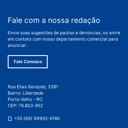
Deixe um comentário
Comentário
Nome
E-
mail
Site