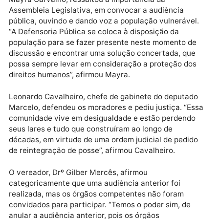
estágio atual, para o Incra, a propriedade da Vila São
João é uma propriedade particular.
O secretário
Edemir
, explicou que na construção do
plano diretor impede a expansão e urbanização da
margem esquerda do Rio Madeira. Uma das
alternativas seria rever o plano diretor e chamar tod
os órgãos responsáveis para tentar resolver essa
demanda.
Mayra Carvalho, ressaltou a importância da
Assembleia Legislativa, em convocar a audiência
pública, ouvindo e dando voz a população vulnerável
“A Defensoria Pública se coloca à disposição da
população para se fazer presente neste momento de
discussão e encontrar uma solução concertada, que
possa sempre levar em consideração a proteção dos
direitos humanos”, afirmou
Mayra.