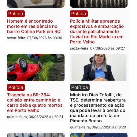
Polícia
Polícia
2 MILHÕES – Unnesa
Polícia Federal apreende
apresenta documentos
400 quilos de drogas e
que comprovam
prende motorista em RO
transparência e legalidade
sexta-feira, 07/08/2026 às 09:
na operação alvo da PF
sexta-feira, 07/08/2026 às 12:24
Polícia
Polícia
Casal é preso pela PRF
Polícia Civil deflagra
com mais de 72 quilos de
operação contra facção
mercúrio escondidos em
criminosa que atacava
estepe em Porto Velho
provedores de internet 
Rondônia
sexta-feira, 07/08/2026 às 09:38