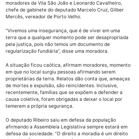
defensora pública do Estado de Rondônia – DPE-RO,
Edemir
Monteiro, secretário municipal de
Regularização Fundiária Habitação e Urbanismo –
SEMUR,
Jorge
Werley
Ferreira
, superintendente
adjunto do Instituto Nacional de Colonização Refor
Agrária – INCRA, Nelson
Juchem
, representando os
moradores da Vila São João
e
Leonardo Cavalheiro,
chefe de gabinete do deputado Marcelo Cruz,
Gilber
Mercês, vereador de Porto Velho.
“Vivemos uma insegurança, que é de viver em uma
terra que a qualquer momento pode ser desapropria
pela justiça, pois não temos um documento de
regularização fundiária”, disse uma moradora.
A situação ficou caótica, afirmam moradores, mome
em que no local surgiu pessoas afirmando serem
proprietárias da terra. Relatos dão conta que, amea