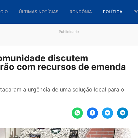
🏠 INÍCIO
ÚLTIMAS NOTÍCIAS
RONDÔNIA
POL
Publicidade
r e comunidade discutem
 padrão com recursos de em
s destacaram a urgência de uma solução local 