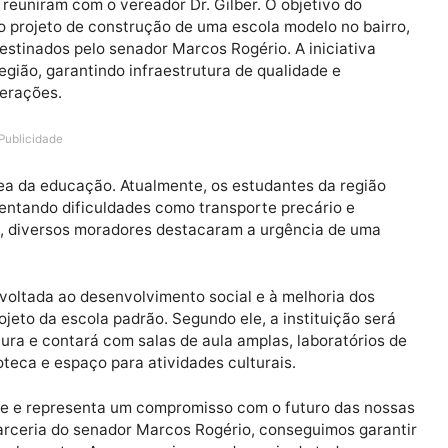
o se reuniram com o vereador Dr. Gilber. O objetivo d
mbicioso projeto de construção de uma escola modelo no
tar destinados pelo senador Marcos Rogério. A iniciat
l da região, garantindo infraestrutura de qualidade e
imas gerações.
Publicidade
 na área da educação. Atualmente, os estudantes da re
s, enfrentando dificuldades como transporte precário e
 reunião, diversos moradores destacaram a urgência de
tuação voltada ao desenvolvimento social e à melhoria 