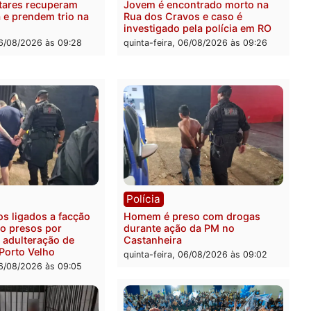
ia
Polícia
a Militar apreende
Tragédia na BR-364: colis
sivos e embarcação
entre caminhão e carro de
e patrulhamento fluvial no
quatro mortos em Porto V
adeira em Porto Velho
quinta-feira, 06/08/2026 às 2
feira, 07/08/2026 às 09:27
ia
Polícia
ais militares recuperam
Jovem é encontrado mort
urtada e prendem trio na
Rua dos Cravos e caso é
Leste
investigado pela polícia 
-feira, 06/08/2026 às 09:28
quinta-feira, 06/08/2026 às 