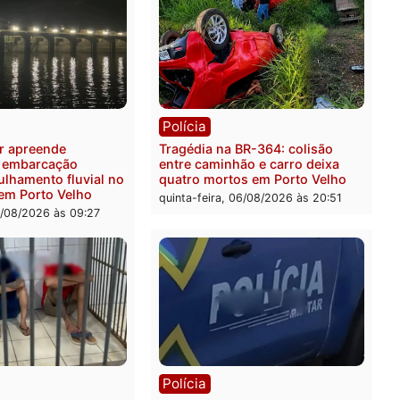
ia
Polícia
 é preso pela PRF com mais
Polícia Civil deflagra ope
quilos de mercúrio
contra facção criminosa 
didos em estepe em Porto
atacava provedores de int
em Rondônia
feira, 07/08/2026 às 09:38
sexta-feira, 07/08/2026 às 0