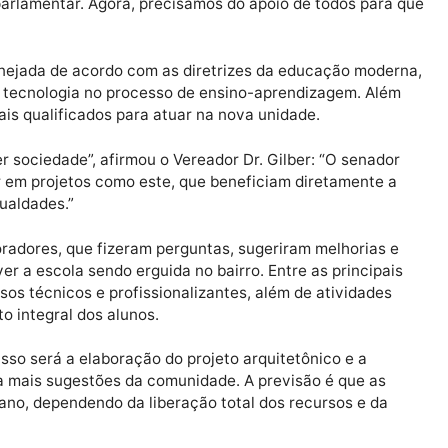
e o projeto da escola padrão. Segundo ele, a instituiçã
prefeitura e contará com salas de aula amplas, laborató
, biblioteca e espaço para atividades culturais.
munidade e representa um compromisso com o futuro da
Com a parceria do senador Marcos Rogério, conseguimos 
enda parlamentar. Agora, precisamos do apoio de todos
erá planejada de acordo com as diretrizes da educação
 o uso de tecnologia no processo de ensino-aprendizagem
fissionais qualificados para atuar na nova unidade.
ualquer sociedade”, afirmou o Vereador Dr. Gilber: “O s
nvestir em projetos como este, que beneficiam diretam
 desigualdades.”
dos moradores, que fizeram perguntas, sugeriram melho