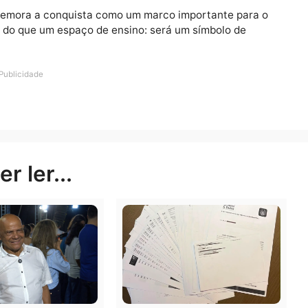
de ver a escola sendo erguida no bairro. Entre as prin
 cursos técnicos e profissionalizantes, além de ativi
vimento integral dos alunos.
imo passo será a elaboração do projeto arquitetônico e
ir ainda mais sugestões da comunidade. A previsão é qu
ximo ano, dependendo da liberação total dos recursos 
 já comemora a conquista como um marco importante p
er mais do que um espaço de ensino: será um símbolo de
Publicidade