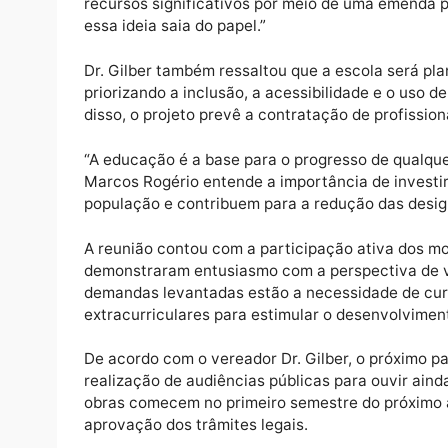
serviços públicos, apresentou detalhes sobr
construída em um terreno já adquirido pela 
informática e ciências, quadra poliesportiva
“Esse projeto nasceu do diálogo com a co
crianças e jovens”, declarou o vereador. “
recursos significativos por meio de uma em
essa ideia saia do papel.”
Dr. Gilber também ressaltou que a escola s
priorizando a inclusão, a acessibilidade e
disso, o projeto prevê a contratação de pro
“A educação é a base para o progresso de q
Marcos Rogério entende a importância de i
população e contribuem para a redução das
A reunião contou com a participação ativa 