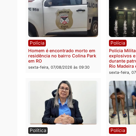
Polícia
Políc
Polícia Federal apreende 400
Casal
quilos de drogas e prende
de 72 
motorista em RO
escon
Velho
sexta-feira, 07/08/2026 às 09:40
sexta-