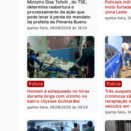
Polícia
Políc
Homem é encontrado morto em
Políci
residência no bairro Colina Park
explo
em RO
durant
Rio M
sexta-feira, 07/08/2026 às 09:30
sexta-
Política
Políc
Ministro Dias Tofolli , do TSE,
Polici
determina reabertura e
moto f
processamento da ação que
zona 
pode levar à perda do mandato
quinta
da prefeita de Pimenta Bueno