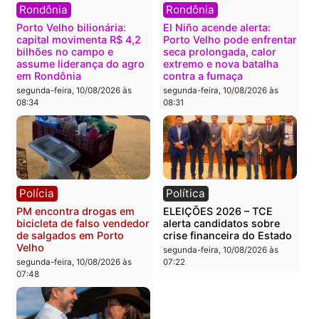
08:59
segunda-feira, 10/08/2026 às
08:48
Política
Política
CHAPA QUENTE – Hildon
Reviravolta no TSE
cresce, mira Fúria e pode
mantém Acir Gurgacz no
transformar a briga pelo
jogo e embaralha disput
segundo turno em guerra
milionária pelo Senado 
Rondônia
segunda-feira, 10/08/2026 às
08:45
segunda-feira, 10/08/2026 às
08:38