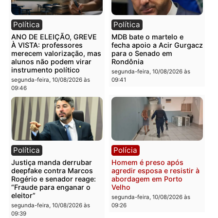
Com aval de Bolsonaro,
BR-364, A RODOVIA DA
Bruno Scheid cresce nas
MORTE: cinco vidas
ruas e tenta transformar
perdidas em mais uma
força da direita em vaga
tragédia que escancara 
no Senado
perigo nas estradas de
Rondônia
segunda-feira, 10/08/2026 às
09:51
segunda-feira, 10/08/2026 às
09:48
Política
Política
ANO DE ELEIÇÃO, GREVE
MDB bate o martelo e
À VISTA: professores
fecha apoio a Acir Gurga
merecem valorização, mas
para o Senado em
alunos não podem virar
Rondônia
instrumento político
segunda-feira, 10/08/2026 às
segunda-feira, 10/08/2026 às
09:41