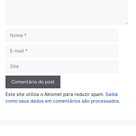
Política
Marcos Rogério apresenta
Plano de Governo com
228 projetos, metas
públicas e
acompanhamento de
resultados
sexta-feira, 07/08/2026 às 18:49
Deixe um comentário
Comentário