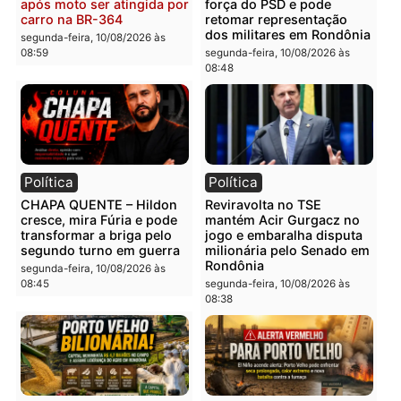
Polícia
Polícia
Tentativa de homicídio
Homem é encontrado
falha e agressor é
morto com sinais de
imobilizado após escolher
violência em residência 
alvo errado em RO
Cidade Baixa em RO
segunda-feira, 10/08/2026 às
segunda-feira, 10/08/2026 às
09:06
09:03
Polícia
Política
Grave acidente deixa casal
DE VOLTA À ASSEMBLEIA
ferido e com amputação
Jesuíno Boabaid aposta 
após moto ser atingida por
força do PSD e pode
carro na BR-364
retomar representação
dos militares em Rondôn
segunda-feira, 10/08/2026 às