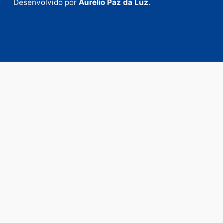
Envie suas sugestões de pautas e denúncias, ou en
em contato com nosso departamento comercial pa
anunciar.
Fale Conosco
Rua Elias Gorayeb, 3381
Bairro: Liberdade
Porto Velho - RO
CEP: 76.803-852
+55 (69) 99992-9180