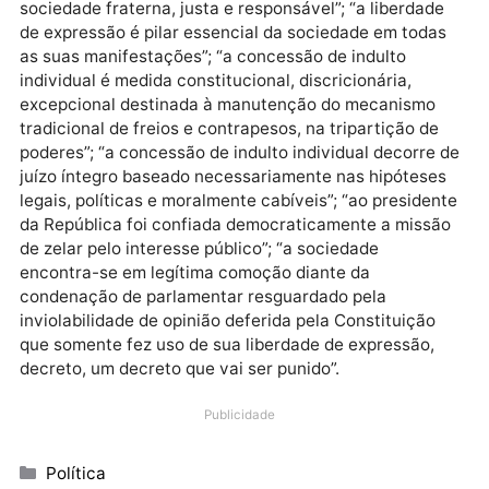
O presidente relacionou seis motivos para a conces
do perdão: “a prerrogativa presidencial para
concessão de indulto individual é medida fundament
à manutenção do Estado Democrático de Direito e
inspirado em valores compartilhados por uma
sociedade fraterna, justa e responsável”; “a liberdad
de expressão é pilar essencial da sociedade em toda
as suas manifestações”; “a concessão de indulto
individual é medida constitucional, discricionária,
excepcional destinada à manutenção do mecanismo
tradicional de freios e contrapesos, na tripartição de
poderes”; “a concessão de indulto individual decorre
juízo íntegro baseado necessariamente nas hipótese
legais, políticas e moralmente cabíveis”; “ao preside
da República foi confiada democraticamente a miss
de zelar pelo interesse público”; “a sociedade
encontra-se em legítima comoção diante da