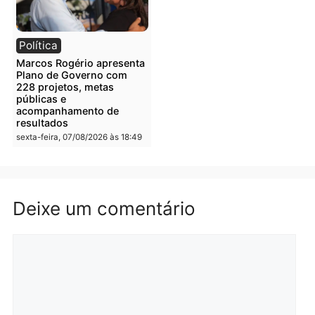
Rondônia
Rondônia
Porto Velho bilionária:
El Niño acende alerta:
capital movimenta R$ 4,2
Porto Velho pode enfrent
bilhões no campo e
seca prolongada, calor
assume liderança do agro
extremo e nova batalha
em Rondônia
contra a fumaça
segunda-feira, 10/08/2026 às
segunda-feira, 10/08/2026 às
08:34
08:31
Polícia
Política
PM encontra drogas em
ELEIÇÕES 2026 – TCE
bicicleta de falso vendedor
alerta candidatos sobre
de salgados em Porto
crise financeira do Estad
Velho
segunda-feira, 10/08/2026 às
segunda-feira, 10/08/2026 às
07:22
07:48