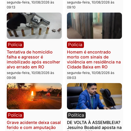
Homem morre afogado
Homem é preso após ar
após mergulhar em área
falhar durante tentativa 
de pesca na Vala do Jacu
execução por engano e
em Rondônia
bairro
segunda-feira, 10/08/2026 às
segunda-feira, 10/08/2026 às
09:21
09:17
Polícia
Polícia
Colisão entre caminhonete
Mulher é agredida por
e moto deixa ferido e
marido com socos, chut
destrói trailer no Segundo
e tentativa de lesão no
Distrito
pescoço em RO
segunda-feira, 10/08/2026 às
segunda-feira, 10/08/2026 às
09:13
09:10