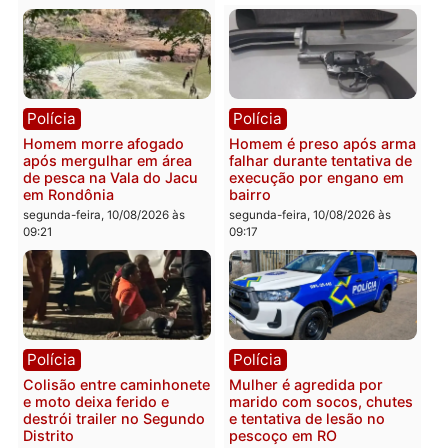
09:46
Política
Polícia
Justiça manda derrubar
Homem é preso após
deepfake contra Marcos
agredir esposa e resistir 
Rogério e senador reage:
abordagem em Porto
“Fraude para enganar o
Velho
eleitor”
segunda-feira, 10/08/2026 às
segunda-feira, 10/08/2026 às
09:26
09:39
Polícia
Polícia