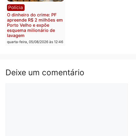
Polícia
Política
Homem é preso após
Jônatas França é aprova
furtar peça de picanha e
na convenção e
reagir a seguranças em
confirmado candidato a
supermercado
deputado federal pelo
Republicanos
quinta-feira, 06/08/2026 às 08:56
quarta-feira, 05/08/2026 às 15:
Brasil
Política
TCE reúne candidatos ao
Violência domina o deba
Governo e apresenta
eleitoral e segurança vir
diagnóstico que pode
principal arma dos
mudar os rumos de
candidatos ao Governo 
Rondônia
Rondônia
quarta-feira, 05/08/2026 às 12:52
quarta-feira, 05/08/2026 às 12: