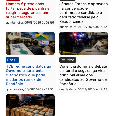
tórax durante briga com
facção criminosa são
vizinho no bairro Ulysses
presos por receptação e
Guimarães
adulteração de veículos
em Porto Velho
quinta-feira, 06/08/2026 às 09:24
quinta-feira, 06/08/2026 às 09:
Polícia
Polícia
Homem é preso com
Polícia Civil prende dois
drogas durante ação da
homens por tortura,
PM no Castanheira
tráfico e posse de arma 
Itapuã
quinta-feira, 06/08/2026 às 09:02
quinta-feira, 06/08/2026 às 08: