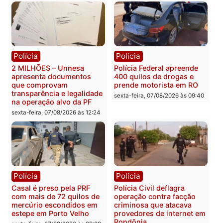
Política
Política
Marcos Rogério apresenta
Eleições 2026: Pastor
Plano de Governo com
Evanildo pode ser o
228 projetos, metas
primeiro pastor de
públicas e
Rondônia na Câmara
acompanhamento de
Federal
resultados
sexta-feira, 07/08/2026 às 18:3
sexta-feira, 07/08/2026 às 18:49
Polícia
Polícia