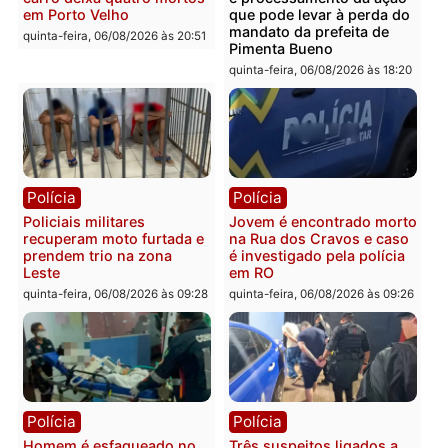
Polícia
Polícia
Homem é encontrado
Polícia Militar apreende
morto em residência no
explosivos e embarcaçã
bairro Colina Park em RO
durante patrulhamento
fluvial no Rio Madeira e
sexta-feira, 07/08/2026 às 09:30
Porto Velho
sexta-feira, 07/08/2026 às 09:2
Polícia
Política
Tragédia na BR-364:
Ministro Dias Tofolli , do
colisão entre caminhão e
TSE, determina reabertu
carro deixa quatro mortos
e processamento da açã
em Porto Velho
que pode levar à perda d
mandato da prefeita de
quinta-feira, 06/08/2026 às 20:51