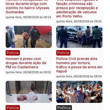
Pimenta Bueno
quinta-feira, 06/08/2026 às 18:
Polícia
Polícia
Policiais militares
Jovem é encontrado mor
recuperam moto furtada e
na Rua dos Cravos e cas
prendem trio na zona
é investigado pela políci
Leste
em RO
quinta-feira, 06/08/2026 às 09:28
quinta-feira, 06/08/2026 às 09:
Polícia
Polícia
Homem é esfaqueado no
Três suspeitos ligados a