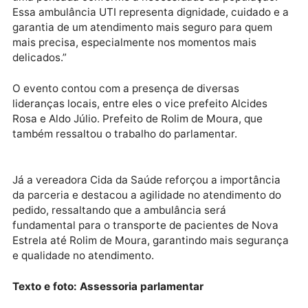
equipado como UTI móvel, elevando o nível de
atendimento na localidade.
Durante a solenidade, o deputado Cássio Gois
destacou a importância de investir em saúde pública
“Investir em saúde é investir na vida das pessoas. Já
são cinco ambulâncias destinadas aos distritos, cad
uma pensada conforme a necessidade da população
Essa ambulância UTI representa dignidade, cuidado 
garantia de um atendimento mais seguro para quem
mais precisa, especialmente nos momentos mais
delicados.”
O evento contou com a presença de diversas
lideranças locais, entre eles o vice prefeito Alcides
Rosa e Aldo Júlio. Prefeito de Rolim de Moura, que
também ressaltou o trabalho do parlamentar.