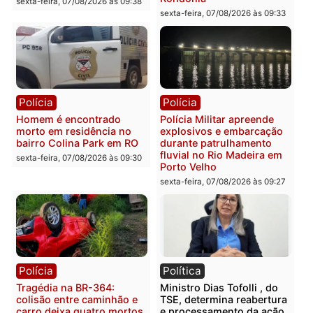
2 MILHÕES – Unnesa
Polícia Federal apreende
apresenta documentos
400 quilos de drogas e
que comprovam
prende motorista em RO
transparência e legalidade
sexta-feira, 07/08/2026 às 09:
na operação alvo da PF
sexta-feira, 07/08/2026 às 12:24
Polícia
Polícia
Casal é preso pela PRF
Polícia Civil deflagra
com mais de 72 quilos de
operação contra facção
mercúrio escondidos em
criminosa que atacava
estepe em Porto Velho
provedores de internet 
Rondônia
sexta-feira, 07/08/2026 às 09:38
sexta-feira, 07/08/2026 às 09:3