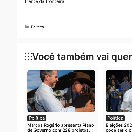
Ao final de sua participação, Delegado Cam
defende que o avanço comercial venha aco
efetiva do Estado. Para ele, Rondônia tem 
mas precisa evitar que um projeto criado p
organizado.
“É um bom projeto, maravilhoso. Mas a gent
para um grande corredor do narcotráfico”, a
A fala de Delegado Camargo colocou a segu
sendo tratada principalmente sob a ótica e
das novas rotas, o deputado defendeu que 
desprotegidas as famílias, os produtores ru
frente da fronteira.