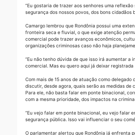
A pauta central foi o fortalecimento de co
Rondônia a mercados internacionais, espec
Beni e com portos peruanos no Oceano Pac
importância econômica da proposta, mas fe
ignorar os riscos à segurança pública.
“Eu gostaria de trazer aos senhores uma re
segurança dos nossos povos, dos bons cidad
Camargo lembrou que Rondônia possui uma e
fronteira seca e fluvial, o que exige atenç
comercial pode trazer avanços econômicos, 
organizações criminosas caso não haja pla
“Eu não tenho dúvida de que isso irá aument
comercial. Mas eu quero aqui já deixar reg
Com mais de 15 anos de atuação como deleg