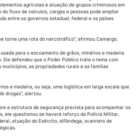
s de controle, fiscalização e presença policial nas nova
al, corredor transoceânico e ampliação do comércio sem
riminalidade.
 falar em corredor transoceânico, mas não vejo falar em
u comércio, o seu negócio, a sua vida”, declarou.
enta problemas relacionados ao tráfico de drogas, roub
o de implementos agrícolas e atuação de grupos crimin
aumento do fluxo de veículos, cargas e pessoas pode amp
rdenada entre os governos estadual, federal e os país
cial se torne uma rota do narcotráfico”, afirmou Cama
ogística usada para o escoamento de grãos, minérios e 
nizado. Ele defendeu que o Poder Público trate o tema
re os municípios, as propriedades rurais e as famílias