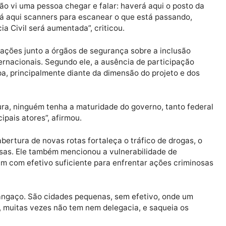
minérios e madeira, ou seja, uma logística em larga e
nto de drogas”, alertou.
s sobre a estrutura de segurança prevista para acom
ntados, ele questionou se haverá reforço da Polícia Mili
ícia Federal, atuação do Exército, alfândega, scanners d
 estratégicas.
ões e não vi uma pessoa chegar e falar: haverá aqui o p
, haverá aqui scanners para escanear o que está passa
a Polícia Civil será aumentada”, criticou.
nformações junto a órgãos de segurança sobre a inclu
as internacionais. Segundo ele, a ausência de particip
preocupa, principalmente diante da dimensão do projeto