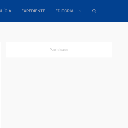
ÍTICA
POLÍCIA
EXPEDIENTE
EDITORIAL
Publicidade
u que
alização