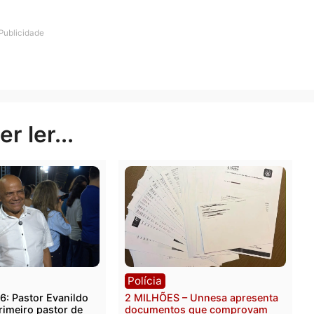
argo reforçou que não é contra a integração internacio
mpanhado de responsabilidade, planejamento e presen
uma oportunidade estratégica de ampliar sua competitiv
ara impulsionar a economia acabe abrindo caminho para
e corre um sério risco de sair de um grande corredor c
lertou.
rança pública no centro de uma discussão que, até ent
conômica e logística. Ao cobrar planejamento antes da
Rondônia avance na integração internacional sem deixa
rais, os comerciantes e os municípios que vivem na linh
Publicidade