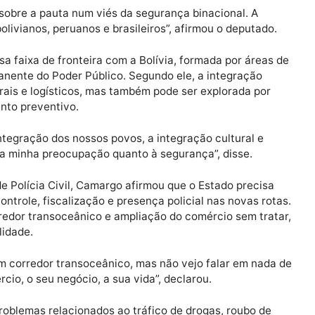
rredores comerciais capazes de ampliar o acesso da pro
ialmente por meio da ligação com o departamento boliv
ífico. Durante a reunião, Delegado Camargo reconhece
z um alerta direto: o debate sobre desenvolvimento nã
flexão sobre a pauta num viés da segurança binacional.
ãos bolivianos, peruanos e brasileiros”, afirmou o depu
xtensa faixa de fronteira com a Bolívia, formada por á
ão permanente do Poder Público. Segundo ele, a integra
culturais e logísticos, mas também pode ser explorada
nejamento preventivo.
ar a integração dos nossos povos, a integração cultura
istrada a minha preocupação quanto à segurança”, disse
ado de Polícia Civil, Camargo afirmou que o Estado pr