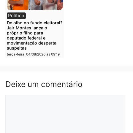
Polícia
Polícia
Irmãos de 7 e 14 anos
Dupla é presa por tráfico
morrem atropelados por
de drogas em Porto Velh
utilitário na BR-470
quarta-feira, 05/08/2026 às 08
quarta-feira, 05/08/2026 às 08:58
Polícia
Polícia
Homem é preso em
Jovem é preso por tráfic
flagrante por tráfico de
de drogas e porte ilegal 
drogas no bairro Aponiã
arma na zona leste de
em Porto Velho
Porto Velho
terça-feira, 04/08/2026 às 09:24
terça-feira, 04/08/2026 às 09:1