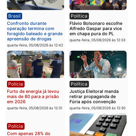
Política
Polícia
Violência domina o debate
O dinheiro do crime: PF
eleitoral e segurança vira
apreende R$ 2 milhões 
principal arma dos
Porto Velho e expõe
candidatos ao Governo de
esquema milionário de
Rondônia
lavagem
quarta-feira, 05/08/2026 às 12:48
quarta-feira, 05/08/2026 às 12:
Brasil
Política
Confronto durante
Flávio Bolsonaro escolhe
operação termina com
Alfredo Gaspar para vice
foragido baleado e grande
em chapa pura do PL
apreensão de drogas
quarta-feira, 05/08/2026 às 12: