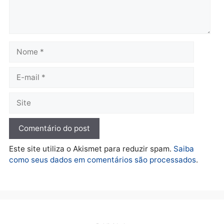
Política
De olho no fundo eleitoral?
Jair Montes lança o
próprio filho para
deputado federal e
movimentação desperta
suspeitas
terça-feira, 04/08/2026 às 09:19
Deixe um comentário
Comentário