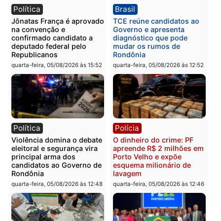
Categorias
Política
Você também vai querer ler...
Política
Brasil
Jônatas França é aprovado
TCE reúne candidatos a
na convenção e
Governo e apresenta
confirmado candidato a
diagnóstico que pode
deputado federal pelo
mudar os rumos de
Republicanos
Rondônia
quarta-feira, 05/08/2026 às 15:52
quarta-feira, 05/08/2026 às 12: