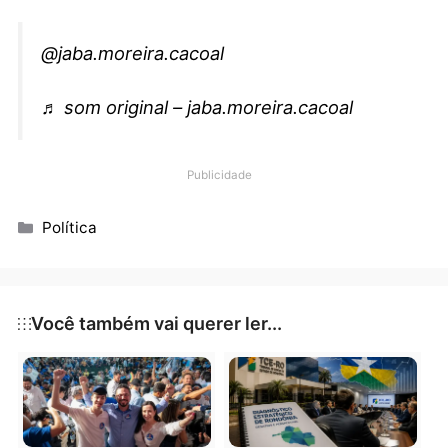
recebido muito mais simpatia e proteção de setores
ligados ao PT do que o próprio candidato petista ao
Governo, Expedito Neto. E isso inevitavelmente entr
no radar político, principalmente em Rondônia, um
estado onde o eleitorado é majoritariamente
conservador e onde qualquer sinalização de
proximidade com a esquerda costuma ter peso
eleitoral.
@jaba.moreira.cacoal
♬ som original – jaba.moreira.cacoal
Publicidade