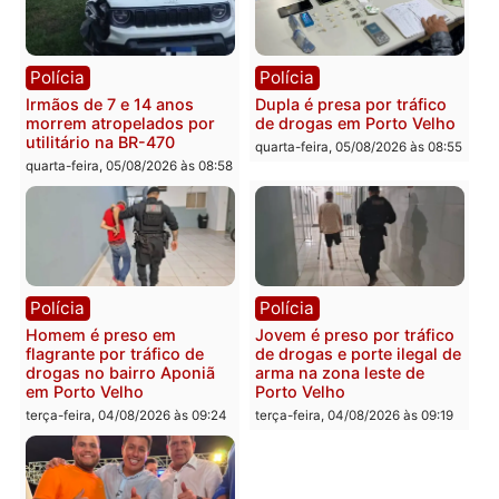
Polícia
Polícia
Adolescentes são
Ciclista de 66 anos é
apreendidos após furto em
assaltado durante
farmácia na zona sul de
pedalada na Estrada da
Porto Velho
Penal
quarta-feira, 05/08/2026 às 09:15
quarta-feira, 05/08/2026 às 09
Polícia
Polícia
Foragido é baleado após
Professor morre em
atirar em policial e vários
colisão frontal entre
suspeitos de tráfico são
motocicletas no interior
presos durante Operação
quarta-feira, 05/08/2026 às 09
Maximus em Porto Velho
quarta-feira, 05/08/2026 às 09:05