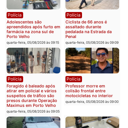
entram na reta decisiva 
Rondônia
quarta-feira, 05/08/2026 às 12:
Rondônia
Médicos são investigados
por suspeita de receber
salário sem cumprir carga
Polícia
horária em RO
Operação Contemplados
quarta-feira, 05/08/2026 às 12:25
cumpre mandados e
prende investigado por
fraude na falsa oferta de
financiamentos
quarta-feira, 05/08/2026 às 12: