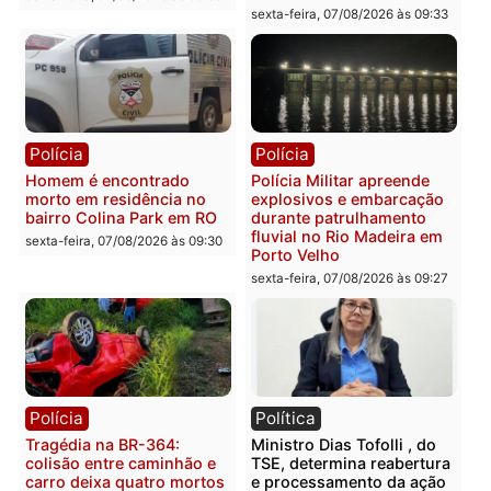
Você também vai querer ler...
Polícia
Polícia
2 MILHÕES – Unnesa
Polícia Federal apreende
apresenta documentos
400 quilos de drogas e
que comprovam
prende motorista em RO
transparência e legalidade
sexta-feira, 07/08/2026 às 09:
na operação alvo da PF
sexta-feira, 07/08/2026 às 12:24