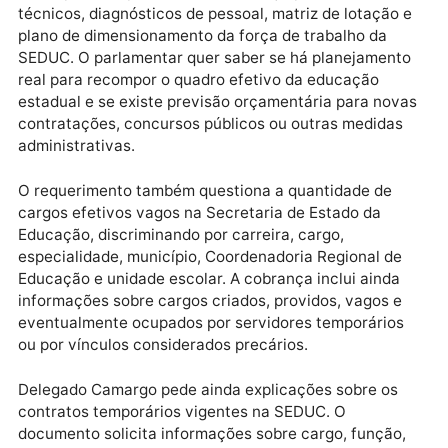
profissionais. O requerimento pede que sejam
apresentados o quantitativo ideal de servidores, o
número existente, o déficit apurado, os cargos mais
afetados, os critérios técnicos utilizados para
dimensionar a força de trabalho e as providências
adotadas para a recomposição do quadro.
Outro ponto importante é a cobrança por estudos
técnicos, diagnósticos de pessoal, matriz de lotação
plano de dimensionamento da força de trabalho da
SEDUC. O parlamentar quer saber se há planejament
real para recompor o quadro efetivo da educação
estadual e se existe previsão orçamentária para nov
contratações, concursos públicos ou outras medidas
administrativas.
O requerimento também questiona a quantidade de
cargos efetivos vagos na Secretaria de Estado da