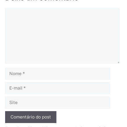
Brasil
Política
TCE reúne candidatos ao
Violência domina o deba
Governo e apresenta
eleitoral e segurança vir
diagnóstico que pode
principal arma dos
mudar os rumos de
candidatos ao Governo 
Rondônia
Rondônia
quarta-feira, 05/08/2026 às 12:52
quarta-feira, 05/08/2026 às 12:
Polícia
Brasil
O dinheiro do crime: PF
Confronto durante
apreende R$ 2 milhões em
operação termina com
Porto Velho e expõe
foragido baleado e gran