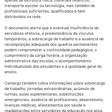
temporárias sucessivas, renovações reiteradas ou
manutenção prolongada de vínculos temporários na
área da educação. Para Camargo, é necessário
verificar se atividades permanentes do Estado estão
sendo ocupadas de forma recorrente por contratos
temporários, terceirizados, cedidos ou comissionado
em vez de serem preenchidas por servidores efetivo
Na justificativa, o deputado destaca que a educação
pública é direito fundamental e serviço público
essencial. Segundo o requerimento, a prestação
adequada dos serviços educacionais não depende
apenas de estrutura física, materiais didáticos,
transporte escolar ou tecnologia, mas também de
profissionais suficientes, qualificados e bem
distribuídos na rede.
O documento alerta que a eventual insuficiência de
servidores efetivos, a predominância de vínculos