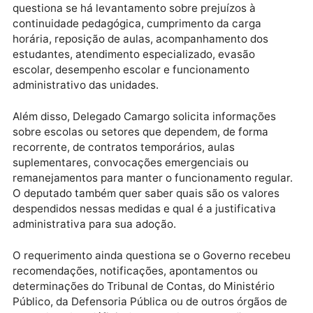
substituições emergenciais, aulas suplementares,
afastamentos, licenças médicas, déficit de professo
ou ausência de profissionais de apoio. A intenção é
identificar quais unidades estão mais afetadas e qua
medidas estão sendo adotadas para evitar prejuízos
aos alunos.
Outro ponto cobrado pelo deputado é a existência d
protocolo interno para monitorar periodicamente a
suficiência de pessoal nas escolas estaduais. Cama
quer saber quais indicadores são utilizados, quem
acompanha esses dados e quais medidas são adota
quando o déficit de servidores é identificado.
A cobrança também aborda o impacto da falta de
profissionais na qualidade do ensino. O parlamentar
questiona se há levantamento sobre prejuízos à
continuidade pedagógica, cumprimento da carga