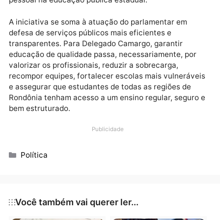
controle sobre déficit de pessoal, contratação
temporária, cumprimento do calendário escolar,
qualidade do ensino ou continuidade dos serviços
educacionais.
Para o deputado, a transparência sobre a composiç
da força de trabalho, a existência de cargos vagos, 
contratos temporários, os concursos em andamento,
déficit por escola e as medidas de recomposição é
fundamental para que o Parlamento, os órgãos de
controle e a sociedade acompanhem se o Estado est
adotando providências compatíveis com a relevânci
constitucional da educação.
Como presidente da Comissão de Fiscalização e
Controle, Delegado Camargo reforça que o
requerimento faz parte do papel fiscalizador do
mandato. A cobrança busca obter informações oficia