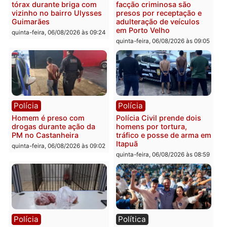
Polícia
Política
Tragédia na BR-364:
Ministro Dias Tofolli , do
colisão entre caminhão e
TSE, determina reabertu
carro deixa quatro mortos
e processamento da açã
em Porto Velho
que pode levar à perda d
mandato da prefeita de
quinta-feira, 06/08/2026 às 20:51
Pimenta Bueno
quinta-feira, 06/08/2026 às 18:
Polícia
Polícia
Policiais militares
Jovem é encontrado mor