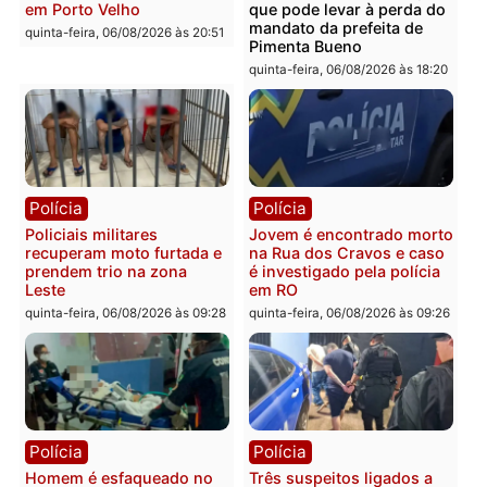
Polícia
Polícia
Casal é preso pela PRF
Polícia Civil deflagra
com mais de 72 quilos de
operação contra facção
mercúrio escondidos em
criminosa que atacava
estepe em Porto Velho
provedores de internet 
Rondônia
sexta-feira, 07/08/2026 às 09:38
sexta-feira, 07/08/2026 às 09:3
Polícia
Polícia
Homem é encontrado
Polícia Militar apreende
morto em residência no
explosivos e embarcaçã
bairro Colina Park em RO
durante patrulhamento
fluvial no Rio Madeira e
sexta-feira, 07/08/2026 às 09:30
Porto Velho
sexta-feira, 07/08/2026 às 09:2