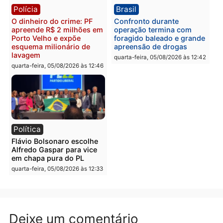
Polícia
Polícia
Homem é preso com
Polícia Civil prende dois
drogas durante ação da
homens por tortura,
PM no Castanheira
tráfico e posse de arma 
Itapuã
quinta-feira, 06/08/2026 às 09:02
quinta-feira, 06/08/2026 às 08:
Polícia
Política
Homem é preso após
Jônatas França é aprova
furtar peça de picanha e
na convenção e
reagir a seguranças em
confirmado candidato a
supermercado
deputado federal pelo
Republicanos
quinta-feira, 06/08/2026 às 08:56
quarta-feira, 05/08/2026 às 15: