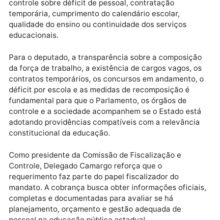
horária, reposição de aulas, acompanhamento dos
estudantes, atendimento especializado, evasão
escolar, desempenho escolar e funcionamento
administrativo das unidades.
Além disso, Delegado Camargo solicita informações
sobre escolas ou setores que dependem, de forma
recorrente, de contratos temporários, aulas
suplementares, convocações emergenciais ou
remanejamentos para manter o funcionamento regul
O deputado também quer saber quais são os valores
despendidos nessas medidas e qual é a justificativa
administrativa para sua adoção.
O requerimento ainda questiona se o Governo receb
recomendações, notificações, apontamentos ou
determinações do Tribunal de Contas, do Ministério
Público, da Defensoria Pública ou de outros órgãos 