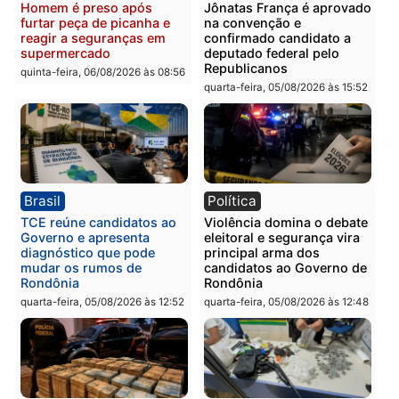
recuperam moto furtada e
na Rua dos Cravos e cas
prendem trio na zona
é investigado pela políci
Leste
em RO
quinta-feira, 06/08/2026 às 09:28
quinta-feira, 06/08/2026 às 09:
Polícia
Polícia
Homem é esfaqueado no
Três suspeitos ligados a
tórax durante briga com
facção criminosa são
vizinho no bairro Ulysses
presos por receptação e
Guimarães
adulteração de veículos
em Porto Velho
quinta-feira, 06/08/2026 às 09:24
quinta-feira, 06/08/2026 às 09: