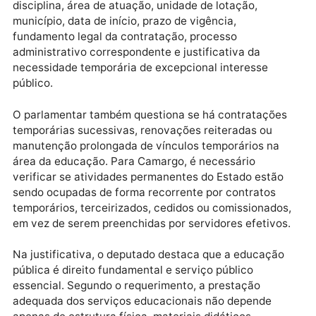
Educação, discriminando por carreira, cargo,
especialidade, município, Coordenadoria Regional de
Educação e unidade escolar. A cobrança inclui ainda
informações sobre cargos criados, providos, vagos e
eventualmente ocupados por servidores temporário
ou por vínculos considerados precários.
Delegado Camargo pede ainda explicações sobre os
contratos temporários vigentes na SEDUC. O
documento solicita informações sobre cargo, função
disciplina, área de atuação, unidade de lotação,
município, data de início, prazo de vigência,
fundamento legal da contratação, processo
administrativo correspondente e justificativa da
necessidade temporária de excepcional interesse
público.
O parlamentar também questiona se há contrataçõe