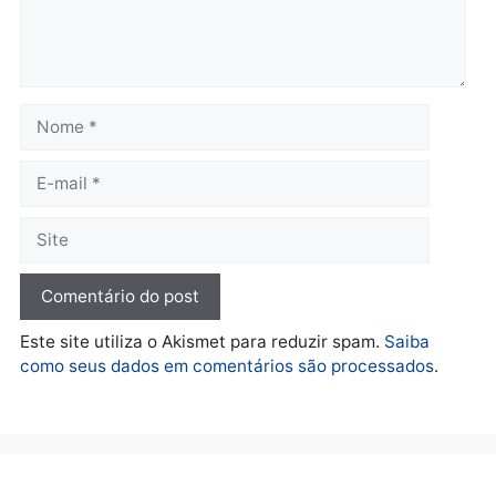
Polícia
Polícia
Foragido é baleado após
Professor morre em
atirar em policial e vários
colisão frontal entre
suspeitos de tráfico são
motocicletas no interior
presos durante Operação
quarta-feira, 05/08/2026 às 09
Maximus em Porto Velho
quarta-feira, 05/08/2026 às 09:05
Polícia
Polícia
Irmãos de 7 e 14 anos
Dupla é presa por tráfico
morrem atropelados por
de drogas em Porto Velh
utilitário na BR-470
quarta-feira, 05/08/2026 às 08
quarta-feira, 05/08/2026 às 08:58