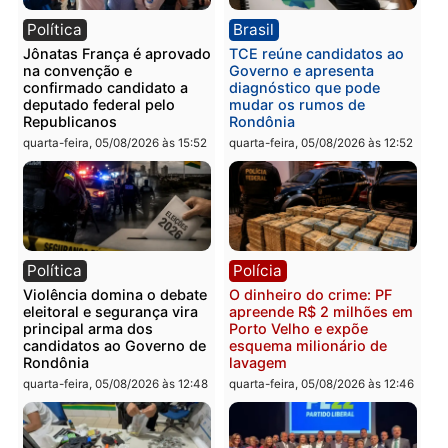
“Enquanto muitos policiais estão nas ruas precisand
de viaturas dignas, melhores condições de trabalho 
valorização, aparece um contrato de quase R$ 1 mil
para passagens aéreas. A população precisa saber
quem vai viajar, para onde, por qual motivo e qual o
retorno disso para a segurança pública”, destacou
Fernando Silva.
O parlamentar também afirmou que irá acompanhar 
caso e cobrar informações dos órgãos responsáveis
sobre a execução do contrato, os critérios de
utilização das passagens e a real necessidade da
despesa.