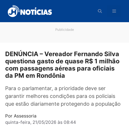
Pular
para
o
conteúdo
Publicidade
DENÚNCIA – Vereador Fernando Silv
questiona gasto de quase R$ 1 milh
com passagens aéreas para oficiais
da PM em Rondônia
Para o parlamentar, a prioridade deve ser
garantir melhores condições para os policiais
que estão diariamente protegendo a populaç
Por
Assessoria