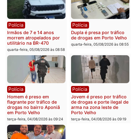
mais de 80 para a prisão
retirar propaganda de
em 2026
Fúria após convenção
quarta-feira, 05/08/2026 às 12:31
quarta-feira, 05/08/2026 às 12:
Polícia
Com apenas 28% do
efetivo, Polícia Civil de
Rondônia tem maior déficit
Política
do país, aponta estudo
Convenções chegam ao
quarta-feira, 05/08/2026 às 12:29
fim e eleições de 2026
entram na reta decisiva 
Rondônia
quarta-feira, 05/08/2026 às 12:
Rondônia
Médicos são investigados
por suspeita de receber
salário sem cumprir carga