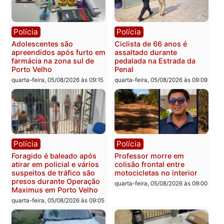
Rondônia
lavagem
quarta-feira, 05/08/2026 às 12:48
quarta-feira, 05/08/2026 às 12:
Brasil
Política
Confronto durante
Flávio Bolsonaro escolhe
operação termina com
Alfredo Gaspar para vice
foragido baleado e grande
em chapa pura do PL
apreensão de drogas
quarta-feira, 05/08/2026 às 12:
quarta-feira, 05/08/2026 às 12:42
Polícia
Política
Furto de energia já levou
Justiça Eleitoral manda