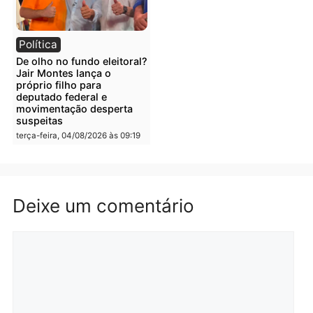
Polícia
horária em RO
Operação Contemplados
quarta-feira, 05/08/2026 às 12:25
cumpre mandados e
prende investigado por
fraude na falsa oferta de
financiamentos
quarta-feira, 05/08/2026 às 12:
Polícia
Polícia
Adolescentes são
Ciclista de 66 anos é
apreendidos após furto em
assaltado durante
farmácia na zona sul de
pedalada na Estrada da
Porto Velho
Penal
quarta-feira, 05/08/2026 às 09:15
quarta-feira, 05/08/2026 às 09