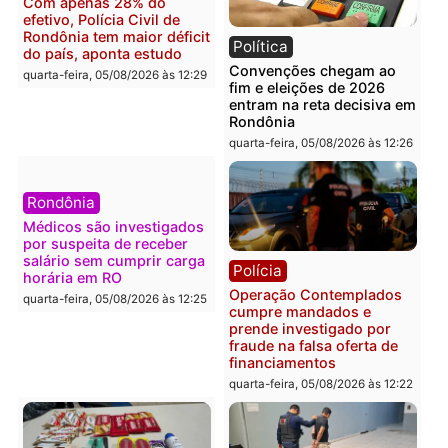
Política
Brasil
Jônatas França é aprovado
TCE reúne candidatos a
na convenção e
Governo e apresenta
confirmado candidato a
diagnóstico que pode
deputado federal pelo
mudar os rumos de
Republicanos
Rondônia
quarta-feira, 05/08/2026 às 15:52
quarta-feira, 05/08/2026 às 12:
Política
Polícia
Violência domina o debate
O dinheiro do crime: PF
eleitoral e segurança vira
apreende R$ 2 milhões 
principal arma dos
Porto Velho e expõe
candidatos ao Governo de
esquema milionário de