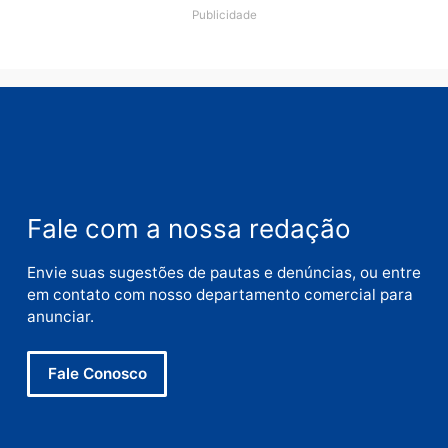
Polícia
Polícia
Homem é preso em
Jovem é preso por tráfic
flagrante por tráfico de
de drogas e porte ilegal 
drogas no bairro Aponiã
arma na zona leste de
em Porto Velho
Porto Velho
terça-feira, 04/08/2026 às 09:24
terça-feira, 04/08/2026 às 09:1
Política
De olho no fundo eleitoral?
Jair Montes lança o
próprio filho para