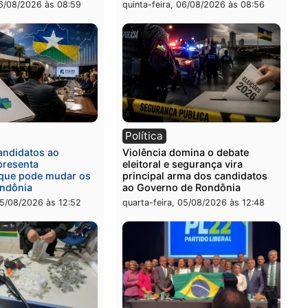
o Ulysses Guimarães
receptação e adulteração
veículos em Porto Velho
-feira, 06/08/2026 às 09:24
quinta-feira, 06/08/2026 às 
ia
Polícia
a Civil prende dois homens
Homem é preso após furt
rtura, tráfico e posse de
de picanha e reagir a seg
em Itapuã
em supermercado
-feira, 06/08/2026 às 08:59
quinta-feira, 06/08/2026 às 