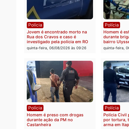
Polícia
Polít
Tragédia na BR-364: colisão
Minist
entre caminhão e carro deixa
determ
quatro mortos em Porto Velho
proce
pode 
quinta-feira, 06/08/2026 às 20:51
da pre
quinta-
Polícia
Políc
Jovem é encontrado morto na
Homem
Rua dos Cravos e caso é
duran