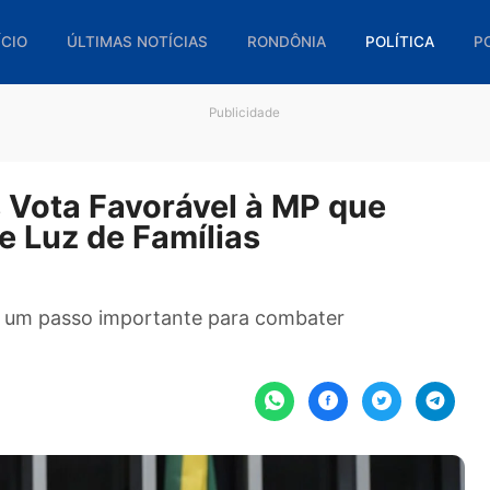
🏠 INÍCIO
ÚLTIMAS NOTÍCIAS
RONDÔNIA
POL
Publicidade
pes Vota Favorável à MP que
a de Luz de Famílias
ação é um passo importante para combater
l