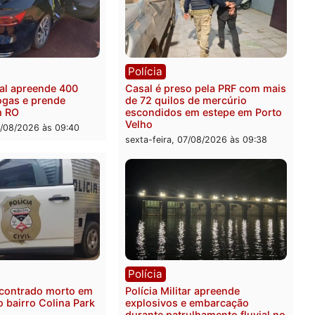
rer ler...
ia
Polícia
a Federal apreende 400
Casal é preso pela PRF c
 de drogas e prende
de 72 quilos de mercúrio
ista em RO
escondidos em estepe em
Velho
feira, 07/08/2026 às 09:40
sexta-feira, 07/08/2026 às 0