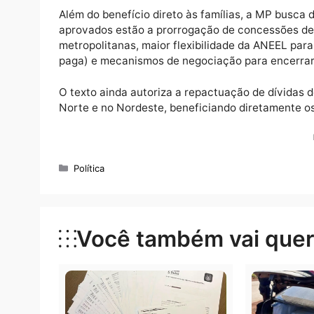
importante para reduzir desigualdades socia
A medida amplia a Tarifa Social de Energia
Cadastro Único e descontos adicionais par
regras de redução tarifária para consumidor
Além do benefício direto às famílias, a MP b
aprovados estão a prorrogação de concessõ
metropolitanas, maior flexibilidade da ANEE
paga) e mecanismos de negociação para ence
O texto ainda autoriza a repactuação de dí
Norte e no Nordeste, beneficiando diretame
Categorias
Política