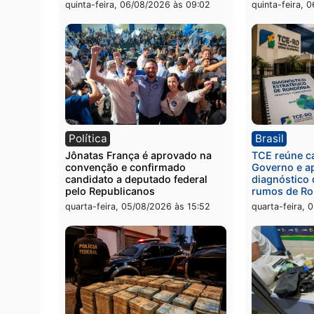
investigado pela polícia em RO
bairr
quinta-feira, 06/08/2026 às 09:26
quinta
Polícia
Políc
Homem é preso com drogas
Políci
durante ação da PM no
por to
Castanheira
arma 
quinta-feira, 06/08/2026 às 09:02
quinta