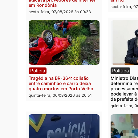
Polícia
Políc
Polícia Civil deflagra operação
Homem
contra facção criminosa que
residê
atacava provedores de internet
em R
em Rondônia
sexta-
sexta-feira, 07/08/2026 às 09:33