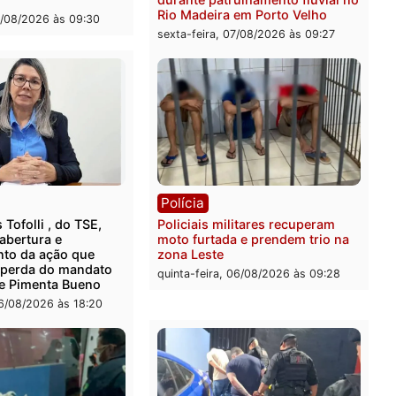
ia
Polícia
 é encontrado morto em
Polícia Militar apreende
ncia no bairro Colina Park
explosivos e embarcação
O
durante patrulhamento flu
Rio Madeira em Porto Vel
feira, 07/08/2026 às 09:30
sexta-feira, 07/08/2026 às 0