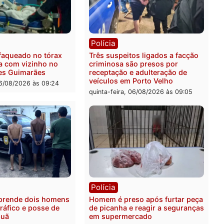
ica
Polícia
ro Dias Tofolli , do TSE,
Policiais militares recupe
ina reabertura e
moto furtada e prendem t
ssamento da ação que
zona Leste
levar à perda do mandato
quinta-feira, 06/08/2026 às 
feita de Pimenta Bueno
feira, 06/08/2026 às 18:20
ia
Polícia
 é esfaqueado no tórax
Três suspeitos ligados a 
te briga com vizinho no
criminosa são presos por