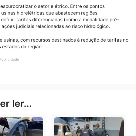
is no nosso estado e em todo o Brasil”.
, assegurando isenção de até 80 kWh mensais para inscr
a comunidades indígenas e quilombolas. Também define
es rurais em atividades de irrigação e aquicultura.
usca desburocratizar o setor elétrico. Entre os pontos
es de usinas hidrelétricas que abastecem regiões
L para definir tarifas diferenciadas (como a modalidade
rrar ações judiciais relacionadas ao risco hidrológico
vidas de usinas, com recursos destinados à redução de t
nte os estados da região.
Publicidade