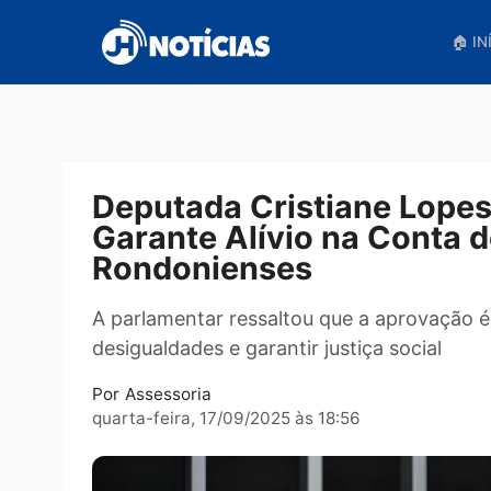
Pular
para
o
conteúdo
Deputada Cristiane Lo
Garante Alívio na Cont
Rondonienses
A parlamentar ressaltou que a aprov
desigualdades e garantir justiça socia
Por
Assessoria
quarta-feira, 17/09/2025 às 18:56