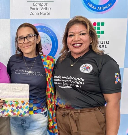
Norte, Jefferson Cardoso, a parceria representa um ma
uma iniciativa que responde a uma demanda real da soci
 dignidade e apoio às famílias que mais precisam”, des
mou seu compromisso com a causa e ressaltou que o proj
rabalhando para ampliar essa rede de cuidado. Quando 
inteiras e construindo uma sociedade mais justa e hum