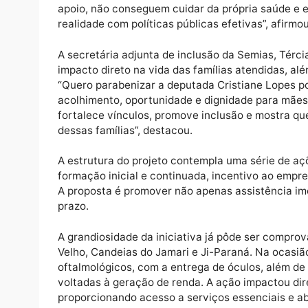
levando ações para municípios como Itapuã
Crespo, Cacoal, Alto Paraíso, Chupinguaia e
Durante o lançamento, Cristiane Lopes dest
especialmente das mães que assumem, muitas
atípica ainda é pouco debatida, mas carreg
apoio, não conseguem cuidar da própria sa
realidade com políticas públicas efetivas”, 
A secretária adjunta de inclusão da Semias, 
impacto direto na vida das famílias atendi
“Quero parabenizar a deputada Cristiane Lop
acolhimento, oportunidade e dignidade par
fortalece vínculos, promove inclusão e most
dessas famílias”, destacou.
A estrutura do projeto contempla uma séri
formação inicial e continuada, incentivo ao