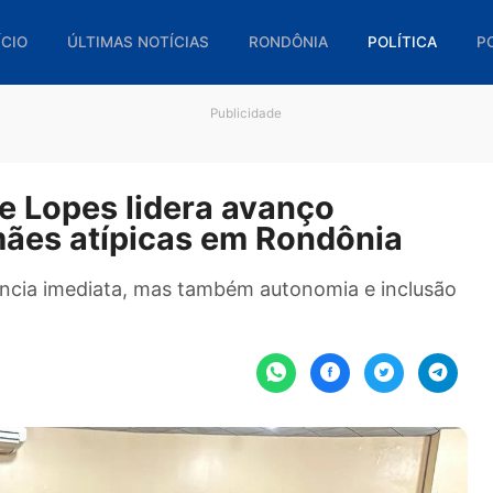
🏠 INÍCIO
ÚLTIMAS NOTÍCIAS
RONDÔNIA
POL
Publicidade
tiane Lopes lidera avanço
 de mães atípicas em Rondôni
sistência imediata, mas também autonomia e i