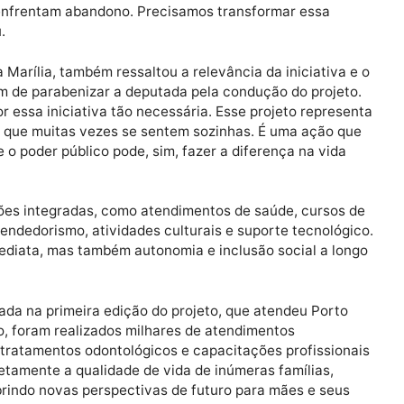
 do Oeste, Urupá, Alvorada do Oeste, Costa Marques, R
 Vale do Anari.
acou a urgência de olhar para a realidade dessas famíli
 vezes sozinhas, o cuidado integral dos filhos. “A ma
a desafios profundos. Muitas dessas mulheres não têm 
úde e enfrentam abandono. Precisamos transformar es
afirmou.
Tércia Marília, também ressaltou a relevância da inicia
das, além de parabenizar a deputada pela condução do pr
es por essa iniciativa tão necessária. Esse projeto re
a mães que muitas vezes se sentem sozinhas. É uma aç
ra que o poder público pode, sim, fazer a diferença na 
e de ações integradas, como atendimentos de saúde, cu
 empreendedorismo, atividades culturais e suporte tecn