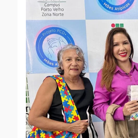
Para o diretor-geral do IFRO, Campus Zona 
institucional e social. “Estamos diante de 
um passo importante para garantir inclusão,
Ao final do evento, Cristiane Lopes reafir
fruto da união de esforços. “Seguiremos t
essas mães, estamos fortalecendo famílias 
concluiu.