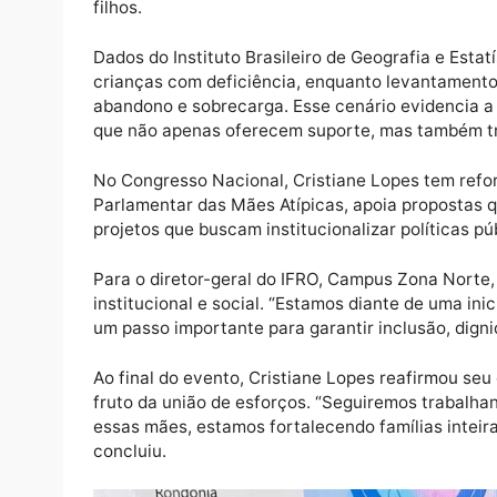
A proposta é promover não apenas assistên
prazo.
A grandiosidade da iniciativa já pôde ser 
Velho, Candeias do Jamari e Ji-Paraná. Na 
oftalmológicos, com a entrega de óculos, a
voltadas à geração de renda. A ação impact
proporcionando acesso a serviços essencia
filhos.
Dados do Instituto Brasileiro de Geografia e
crianças com deficiência, enquanto levant
abandono e sobrecarga. Esse cenário eviden
que não apenas oferecem suporte, mas tamb
No Congresso Nacional, Cristiane Lopes tem
Parlamentar das Mães Atípicas, apoia propo
projetos que buscam institucionalizar políti