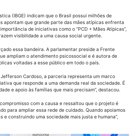
cia imediata, mas também autonomia e inclusão social 
comprovada na primeira edição do projeto, que atendeu P
ocasião, foram realizados milhares de atendimentos
lém de tratamentos odontológicos e capacitações profis
ou diretamente a qualidade de vida de inúmeras família
is e abrindo novas perspectivas de futuro para mães e 
 Estatística (IBGE) indicam que o Brasil possui milhões 
amentos apontam que grande parte das mães atípicas e
cia a importância de iniciativas como o “PCD + Mães At
ém trazem visibilidade a uma causa social urgente.
 reforçado essa bandeira. A parlamentar preside a Fre
stas que ampliam o atendimento psicossocial e é autor
cas públicas voltadas a esse público em todo o país.