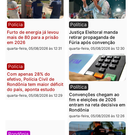
Brasil
Política
Confronto durante
Flávio Bolsonaro escolhe
operação termina com
Alfredo Gaspar para vice
foragido baleado e grande
em chapa pura do PL
apreensão de drogas
quarta-feira, 05/08/2026 às 12:
quarta-feira, 05/08/2026 às 12:42
Polícia
Política
Furto de energia já levou
Justiça Eleitoral manda
mais de 80 para a prisão
retirar propaganda de