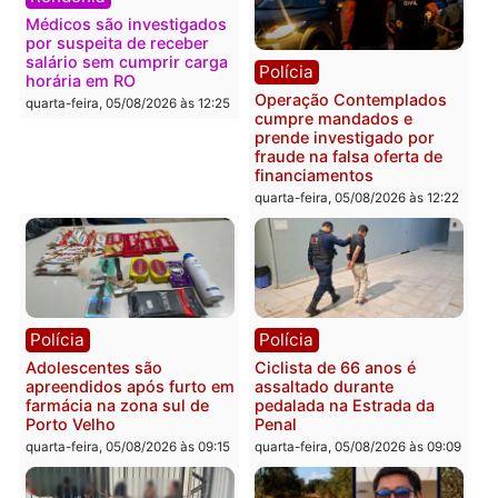
em 2026
Fúria após convenção
quarta-feira, 05/08/2026 às 12:31
quarta-feira, 05/08/2026 às 12:
Polícia
Com apenas 28% do
efetivo, Polícia Civil de
Rondônia tem maior déficit
Política
do país, aponta estudo
Convenções chegam ao
quarta-feira, 05/08/2026 às 12:29
fim e eleições de 2026
entram na reta decisiva 
Rondônia
quarta-feira, 05/08/2026 às 12:
Rondônia
Médicos são investigados
por suspeita de receber
salário sem cumprir carga
Polícia
horária em RO
Operação Contemplados