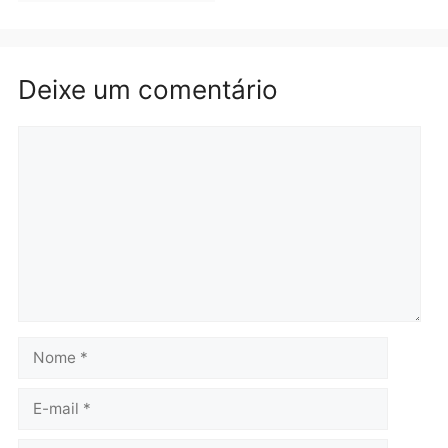
Polícia
Polícia
Homem é preso em
Jovem é preso por tráfic
flagrante por tráfico de
de drogas e porte ilegal 
drogas no bairro Aponiã
arma na zona leste de
em Porto Velho
Porto Velho
terça-feira, 04/08/2026 às 09:24
terça-feira, 04/08/2026 às 09:1
Política
De olho no fundo eleitoral?
Jair Montes lança o
próprio filho para
deputado federal e
movimentação desperta