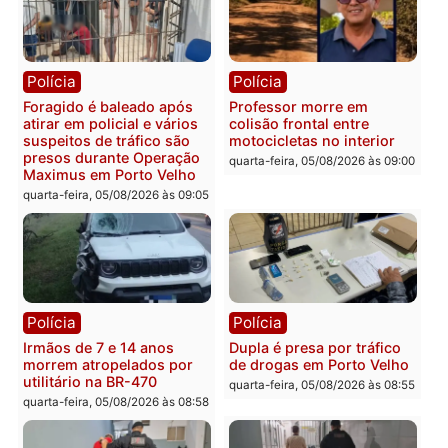
quarta-feira, 05/08/2026 às 12:25
cumpre mandados e
prende investigado por
fraude na falsa oferta de
financiamentos
quarta-feira, 05/08/2026 às 12:
Polícia
Polícia
Adolescentes são
Ciclista de 66 anos é
apreendidos após furto em
assaltado durante
farmácia na zona sul de
pedalada na Estrada da
Porto Velho
Penal
quarta-feira, 05/08/2026 às 09:15
quarta-feira, 05/08/2026 às 09