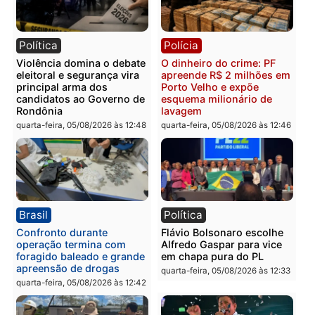
Política
Brasil
Jônatas França é aprovado
TCE reúne candidatos a
na convenção e
Governo e apresenta
confirmado candidato a
diagnóstico que pode
deputado federal pelo
mudar os rumos de
Republicanos
Rondônia
quarta-feira, 05/08/2026 às 15:52
quarta-feira, 05/08/2026 às 12:
Política
Polícia
Violência domina o debate
O dinheiro do crime: PF
eleitoral e segurança vira
apreende R$ 2 milhões 
principal arma dos
Porto Velho e expõe
candidatos ao Governo de
esquema milionário de
Rondônia
lavagem
quarta-feira, 05/08/2026 às 12:48
quarta-feira, 05/08/2026 às 12: