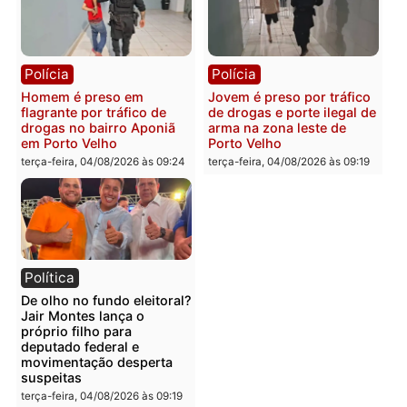
Polícia
Polícia
Foragido é baleado após
Professor morre em
atirar em policial e vários
colisão frontal entre
suspeitos de tráfico são
motocicletas no interior
presos durante Operação
quarta-feira, 05/08/2026 às 09
Maximus em Porto Velho
quarta-feira, 05/08/2026 às 09:05
Polícia
Polícia
Irmãos de 7 e 14 anos
Dupla é presa por tráfico
morrem atropelados por
de drogas em Porto Velh
utilitário na BR-470
quarta-feira, 05/08/2026 às 08
quarta-feira, 05/08/2026 às 08:58