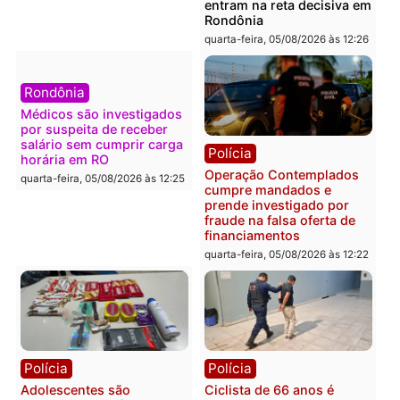
Polícia
Política
Furto de energia já levou
Justiça Eleitoral manda
mais de 80 para a prisão
retirar propaganda de
em 2026
Fúria após convenção
quarta-feira, 05/08/2026 às 12:31
quarta-feira, 05/08/2026 às 12:
Polícia
Com apenas 28% do
efetivo, Polícia Civil de
Rondônia tem maior déficit
Política
do país, aponta estudo
Convenções chegam ao
quarta-feira, 05/08/2026 às 12:29
fim e eleições de 2026
entram na reta decisiva 
Rondônia
quarta-feira, 05/08/2026 às 12: