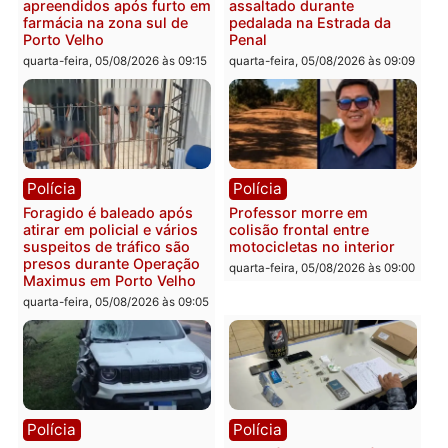
Rondônia
Médicos são investigados
por suspeita de receber
salário sem cumprir carga
Polícia
horária em RO
Operação Contemplados
quarta-feira, 05/08/2026 às 12:25
cumpre mandados e
prende investigado por
fraude na falsa oferta de
financiamentos
quarta-feira, 05/08/2026 às 12:
Polícia
Polícia
Adolescentes são
Ciclista de 66 anos é
apreendidos após furto em
assaltado durante
farmácia na zona sul de
pedalada na Estrada da
Porto Velho
Penal