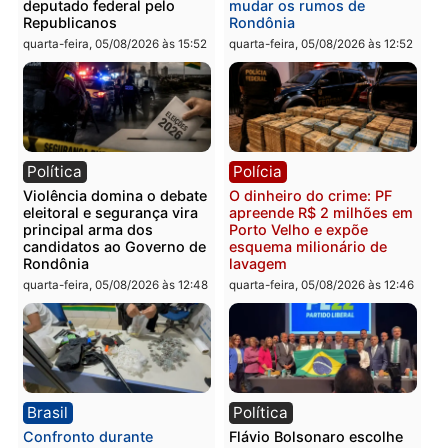
Você também vai querer ler...
Política
Brasil
Jônatas França é aprovado
TCE reúne candidatos a
na convenção e
Governo e apresenta
confirmado candidato a
diagnóstico que pode
deputado federal pelo
mudar os rumos de
Republicanos
Rondônia
quarta-feira, 05/08/2026 às 15:52
quarta-feira, 05/08/2026 às 12:
Política
Polícia