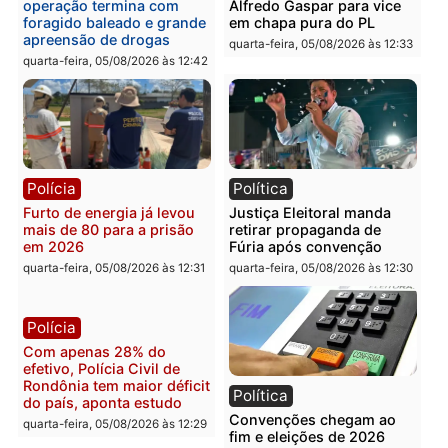
Violência domina o debate
O dinheiro do crime: PF
eleitoral e segurança vira
apreende R$ 2 milhões 
principal arma dos
Porto Velho e expõe
candidatos ao Governo de
esquema milionário de
Rondônia
lavagem
quarta-feira, 05/08/2026 às 12:48
quarta-feira, 05/08/2026 às 12:
Brasil
Política
Confronto durante
Flávio Bolsonaro escolhe
operação termina com
Alfredo Gaspar para vice
foragido baleado e grande
em chapa pura do PL
apreensão de drogas
quarta-feira, 05/08/2026 às 12:
quarta-feira, 05/08/2026 às 12:42