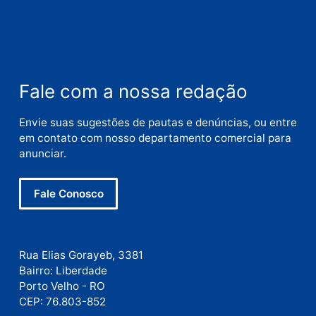
Nome
E-
mail
Site
Este site utiliza o Akismet para reduzir spam.
Saiba
como seus dados em comentários são processados
.