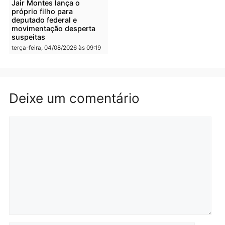
Irmãos de 7 e 14 anos
Dupla é presa por tráfico
morrem atropelados por
de drogas em Porto Velh
utilitário na BR-470
quarta-feira, 05/08/2026 às 08
quarta-feira, 05/08/2026 às 08:58
Polícia
Polícia
Homem é preso em
Jovem é preso por tráfic
flagrante por tráfico de
de drogas e porte ilegal 
drogas no bairro Aponiã
arma na zona leste de
em Porto Velho
Porto Velho
terça-feira, 04/08/2026 às 09:24
terça-feira, 04/08/2026 às 09:1