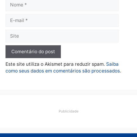
Política
De olho no fundo eleitoral?
Jair Montes lança o
próprio filho para
deputado federal e
movimentação desperta
suspeitas
terça-feira, 04/08/2026 às 09:19
Deixe um comentário
Comentário