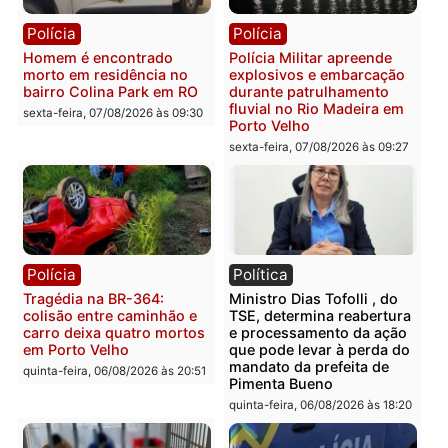
Polícia
Polícia
Casal é preso pela PRF
Polícia Civil deflagra
com mais de 72 quilos de
operação contra facção
mercúrio escondidos em
criminosa que atacava
estepe em Porto Velho
provedores de internet 
Rondônia
sexta-feira, 07/08/2026 às 09:38
sexta-feira, 07/08/2026 às 09:3
Polícia
Polícia
Homem é encontrado
Polícia Militar apreende
morto em residência no
explosivos e embarcaçã
bairro Colina Park em RO
durante patrulhamento
fluvial no Rio Madeira e
sexta-feira, 07/08/2026 às 09:30
Porto Velho