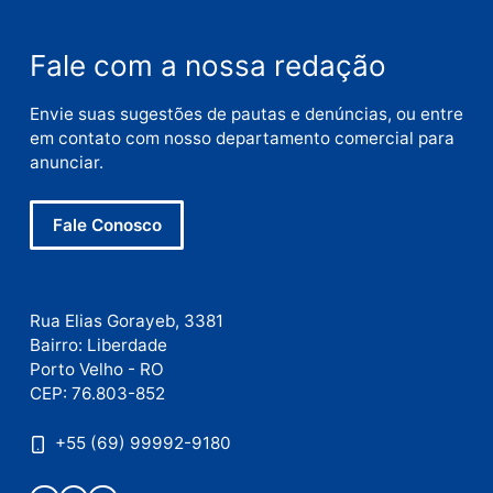
Nome
E-
mail
Site
Este site utiliza o Akismet para reduzir spam.
Saiba
como seus dados em comentários são processados
.
Publicidade