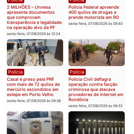
Plano de Governo com
Evanildo pode ser o
228 projetos, metas
primeiro pastor de
públicas e
Rondônia na Câmara
acompanhamento de
Federal
resultados
sexta-feira, 07/08/2026 às 18:3
sexta-feira, 07/08/2026 às 18:49
Polícia
Polícia
2 MILHÕES – Unnesa
Polícia Federal apreende
apresenta documentos
400 quilos de drogas e
que comprovam
prende motorista em RO
transparência e legalidade
sexta-feira, 07/08/2026 às 09:
na operação alvo da PF
sexta-feira, 07/08/2026 às 12:24