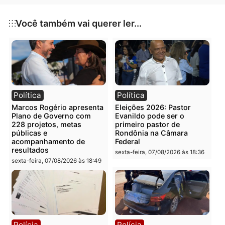
aumentar a produtividade e impulsionar o
desenvolvimento econômico da região.
Publicidade
Categorias
Política
Você também vai querer ler...
Política
Política
Marcos Rogério apresenta
Eleições 2026: Pastor