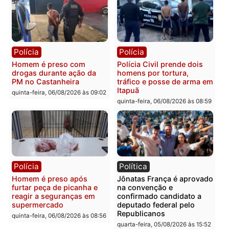
Policiais militares
Jovem é encontrado mor
recuperam moto furtada e
na Rua dos Cravos e cas
prendem trio na zona
é investigado pela políci
Leste
em RO
quinta-feira, 06/08/2026 às 09:28
quinta-feira, 06/08/2026 às 09:
Polícia
Polícia
Homem é esfaqueado no
Três suspeitos ligados a
tórax durante briga com
facção criminosa são
vizinho no bairro Ulysses
presos por receptação e
Guimarães
adulteração de veículos
em Porto Velho
quinta-feira, 06/08/2026 às 09:24
quinta-feira, 06/08/2026 às 09: