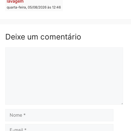
Brasil
Política
TCE reúne candidatos ao
Violência domina o deba
Governo e apresenta
eleitoral e segurança vir
diagnóstico que pode
principal arma dos
mudar os rumos de
candidatos ao Governo 
Rondônia
Rondônia
quarta-feira, 05/08/2026 às 12:52
quarta-feira, 05/08/2026 às 12:
Polícia
O dinheiro do crime: PF
apreende R$ 2 milhões em