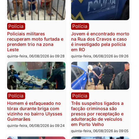
sexta-feira, 07/08/2026 às 09:2
Polícia
Política
Tragédia na BR-364:
Ministro Dias Tofolli , do
colisão entre caminhão e
TSE, determina reabertu
carro deixa quatro mortos
e processamento da açã
em Porto Velho
que pode levar à perda d
mandato da prefeita de
quinta-feira, 06/08/2026 às 20:51
Pimenta Bueno
quinta-feira, 06/08/2026 às 18:
Polícia
Polícia