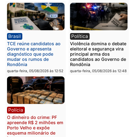
Polícia
Polícia
Homem é preso com
Polícia Civil prende dois
drogas durante ação da
homens por tortura,
PM no Castanheira
tráfico e posse de arma 
Itapuã
quinta-feira, 06/08/2026 às 09:02
quinta-feira, 06/08/2026 às 08:
Polícia
Política
Homem é preso após
Jônatas França é aprova
furtar peça de picanha e
na convenção e
reagir a seguranças em
confirmado candidato a
supermercado
deputado federal pelo
Republicanos
quinta-feira, 06/08/2026 às 08:56
quarta-feira, 05/08/2026 às 15: