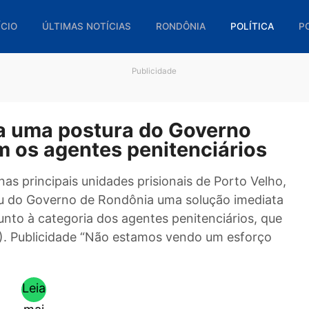
🏠 INÍCIO
ÚLTIMAS NOTÍCIAS
RONDÔNIA
POL
Publicidade
bra uma postura do Govern
 com os agentes penitenciári
ana nas principais unidades prisionais de Porto
 cobrou do Governo de Rondônia uma solução im
stado junto à categoria dos agentes penitenciári
ra (28). Publicidade “Não estamos vendo um es