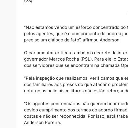
Após realizar inspeções no fim de semana na
Anderson Pereira (Pros) cobrou do Governo 
próprio Estado junto à categoria dos agent
(28).
“Não estamos vendo um esforço concentrado
pelos agentes, que é o cumprimento de acord
preciso um diálogo de fato”, afirmou Anders
O parlamentar criticou também o decreto de
governador Marcos Rocha (PSL). Para ele, 
dos servidores que se encontram na chamad