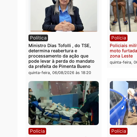
Polícia
Políc
Homem é encontrado morto em
Políci
residência no bairro Colina Park
explo
em RO
durant
Rio M
sexta-feira, 07/08/2026 às 09:30
sexta-
Política
Políc