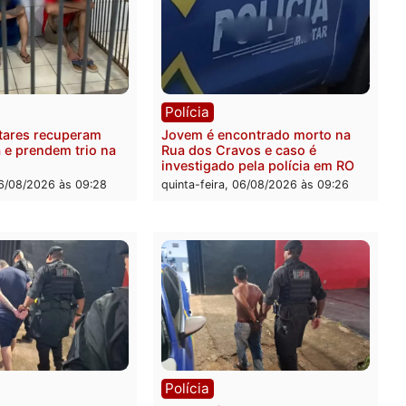
ia
Polícia
a Militar apreende
Tragédia na BR-364: colis
sivos e embarcação
entre caminhão e carro de
e patrulhamento fluvial no
quatro mortos em Porto V
adeira em Porto Velho
quinta-feira, 06/08/2026 às 2
feira, 07/08/2026 às 09:27
ia
Polícia