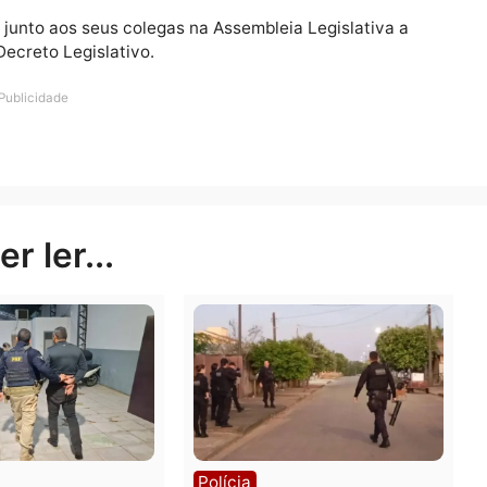
que essa intervenção militar é mais para garantir a vis
roblema da falta de efetivo nas unidades, já que no per
orçando os plantões”, revelou.
r medindo forças com o Estado. Só exigem mais respeit
irmado. A categoria está cansada de carregar o sistem
á trabalhando conforme preconiza as normas legais”, re
scará junto aos seus colegas na Assembleia Legislativ
o de Decreto Legislativo.
Publicidade