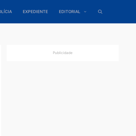
ÍTICA
POLÍCIA
EXPEDIENTE
EDITORIAL
Publicidade
o
os
 Velho,
ediata
os, que
forço