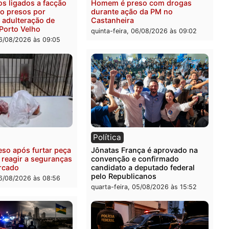
ais militares recuperam
Jovem é encontrado mort
urtada e prendem trio na
Rua dos Cravos e caso é
Leste
investigado pela polícia 
-feira, 06/08/2026 às 09:28
quinta-feira, 06/08/2026 às 
ia
Polícia
uspeitos ligados a facção
Homem é preso com drog
nosa são presos por
durante ação da PM no
ação e adulteração de
Castanheira
los em Porto Velho
quinta-feira, 06/08/2026 às 
-feira, 06/08/2026 às 09:05