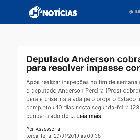
Pular
para
o
conteúdo
Deputado Anderson co
para resolver impasse
Após realizar inspeções no fim de sem
o deputado Anderson Pereira (Pros)
para a crise instalada pelo próprio E
completou 10 dias nesta segunda-fei
concentrado do ...
Leia mais