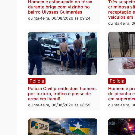
Ministro Dias Tofolli , do TSE,
Polici
determina reabertura e
moto f
processamento da ação que
zona 
pode levar à perda do mandato
quinta
da prefeita de Pimenta Bueno
quinta-feira, 06/08/2026 às 18:20
Polícia
Políc
Homem é esfaqueado no tórax
Três s
durante briga com vizinho no
crimi
bairro Ulysses Guimarães
recept
veícu
quinta-feira, 06/08/2026 às 09:24
quinta