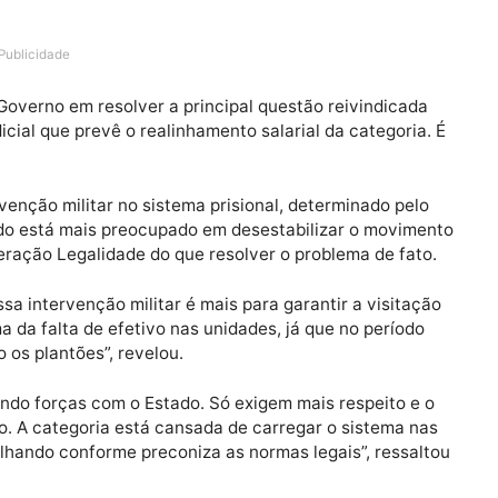
s principais unidades prisionais de Porto Velho, o dep
de Rondônia uma solução imediata para a crise instala
es penitenciários, que completou 10 dias nesta segunda-
Publicidade
 do Governo em resolver a principal questão reivindi
o judicial que prevê o realinhamento salarial da catego
on.
 intervenção militar no sistema prisional, determinado 
o Estado está mais preocupado em desestabilizar o mo
a Operação Legalidade do que resolver o problema de 