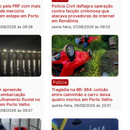
rer ler...
ia
Polícia
 é preso pela PRF com mais
Polícia Civil deflagra ope
quilos de mercúrio
contra facção criminosa 
didos em estepe em Porto
atacava provedores de int
em Rondônia
feira, 07/08/2026 às 09:38
sexta-feira, 07/08/2026 às 0