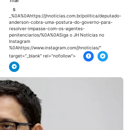
Leia
mai
s
_%0A%0Ahttps://jhnoticias.com.br/politica/d
anderson-cobra-uma-postura-do-governo-p
resolver-impasse-com-os-agentes-
penitenciarios/%0A%0ASiga o JH Notícias n
Instagram
%0Ahttps://www.instagram.com/jhnoticias/"
target="_blank" rel="nofollow">