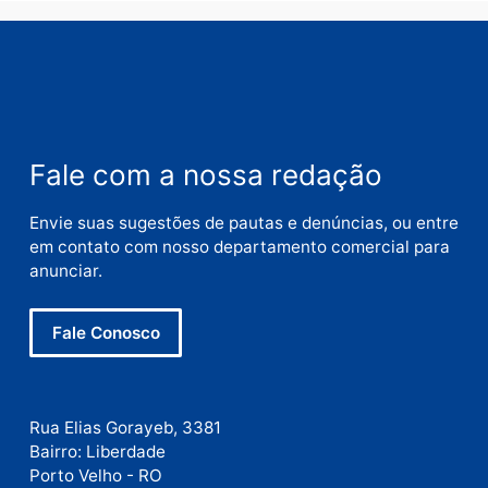
Nome
E-
mail
Site
Este site utiliza o Akismet para reduzir spam.
Saiba
como seus dados em comentários são processados
.