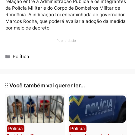
que tratem exclusivamente dessas situações sejam
arquivados após análise da autoridade competente. 
mesmo tempo, ressalta que a medida não afasta a
observância dos princípios da hierarquia e da discipl
militar previstos na Constituição Federal e na
legislação estadual.
Segundo Jesuíno Boabaid, a proposta representa um
medida de pacificação institucional, valorização dos
profissionais da segurança pública e fortalecimento
relação entre a Administração Pública e os integrant
da Polícia Militar e do Corpo de Bombeiros Militar de
Rondônia. A indicação foi encaminhada ao governad
Marcos Rocha, que poderá avaliar a adoção da medi
por meio de decreto.
Publicidade