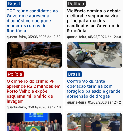
quinta-feira, 06/08/2026 às 08:
Polícia
Política
Homem é preso após
Jônatas França é aprova
furtar peça de picanha e
na convenção e
reagir a seguranças em
confirmado candidato a
supermercado
deputado federal pelo
Republicanos
quinta-feira, 06/08/2026 às 08:56
quarta-feira, 05/08/2026 às 15:
Brasil
Política
TCE reúne candidatos ao
Violência domina o deba