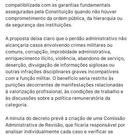
constitucionais da liberdade de manifestação do
pensamento, da dignidade da pessoa humana, da
proporcionalidade, da razoabilidade e da valorização
dos servidores públicos. O documento também cita
entendimentos do Supremo Tribunal Federal (STF),
destacando que a disciplina militar deve ser
compatibilizada com as garantias fundamentais
asseguradas pela Constituição quando não houver
comprometimento da ordem pública, da hierarquia o
da segurança das instituições.
A proposta deixa claro que o perdão administrativo 
alcançaria casos envolvendo crimes militares ou
comuns, corrupção, improbidade administrativa,
enriquecimento ilícito, violência, abandono de serviç
deserção, divulgação de informações sigilosas ou
outras infrações disciplinares graves incompatíveis
com a função militar. O benefício seria restrito às