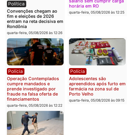
Política
Polícia
Flávio Bolsonaro escolhe
Furto de energia já levou
Alfredo Gaspar para vice
mais de 80 para a prisão
em chapa pura do PL
em 2026
quarta-feira, 05/08/2026 às 12:33
quarta-feira, 05/08/2026 às 12:
Polícia
Com apenas 28% do
efetivo, Polícia Civil de
Rondônia tem maior défic
Política
do país, aponta estudo
Justiça Eleitoral manda
quarta-feira, 05/08/2026 às 12:
retirar propaganda de
Fúria após convenção
quarta-feira, 05/08/2026 às 12:30
Rondônia