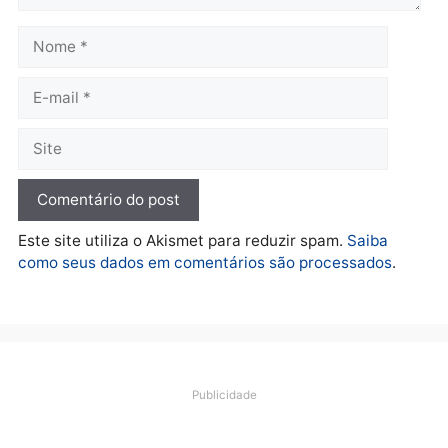
Polícia
Ciclista de 66 anos é
assaltado durante
pedalada na Estrada da
Penal
quarta-feira, 05/08/2026 às 09:09
Deixe um comentário
Comentário