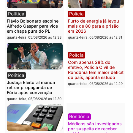
Governo e apresenta
eleitoral e segurança vir
diagnóstico que pode
principal arma dos
mudar os rumos de
candidatos ao Governo 
Rondônia
Rondônia
quarta-feira, 05/08/2026 às 12:52
quarta-feira, 05/08/2026 às 12:
Polícia
Brasil
O dinheiro do crime: PF
Confronto durante
apreende R$ 2 milhões em
operação termina com
Porto Velho e expõe
foragido baleado e gran
esquema milionário de
apreensão de drogas
lavagem
quarta-feira, 05/08/2026 às 12:
quarta-feira, 05/08/2026 às 12:46