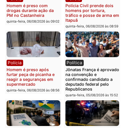
Polícia
Polícia
Homem é esfaqueado no
Três suspeitos ligados a
tórax durante briga com
facção criminosa são
vizinho no bairro Ulysses
presos por receptação e
Guimarães
adulteração de veículos
em Porto Velho
quinta-feira, 06/08/2026 às 09:24
quinta-feira, 06/08/2026 às 09:
Polícia
Polícia
Homem é preso com
Polícia Civil prende dois
drogas durante ação da
homens por tortura,
PM no Castanheira
tráfico e posse de arma 
Itapuã
quinta-feira, 06/08/2026 às 09:02