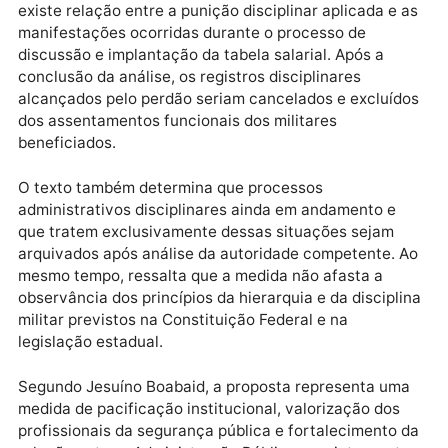
punições decorrentes de manifestações relacionada
à valorização profissional, às condições de trabalho 
às discussões sobre a política remuneratória da
categoria.
A minuta do decreto prevê a criação de uma Comiss
Administrativa de Revisão, que ficaria responsável p
analisar individualmente cada caso e verificar se
existe relação entre a punição disciplinar aplicada e
manifestações ocorridas durante o processo de
discussão e implantação da tabela salarial. Após a
conclusão da análise, os registros disciplinares
alcançados pelo perdão seriam cancelados e excluí
dos assentamentos funcionais dos militares
beneficiados.
O texto também determina que processos
administrativos disciplinares ainda em andamento e