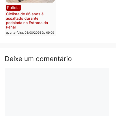
Médicos são investigado
por suspeita de receber
salário sem cumprir car
Política
horária em RO
Convenções chegam ao
quarta-feira, 05/08/2026 às 12:
fim e eleições de 2026
entram na reta decisiva em
Rondônia
quarta-feira, 05/08/2026 às 12:26
Polícia
Polícia
Operação Contemplados
Adolescentes são
cumpre mandados e
apreendidos após furto 
prende investigado por
farmácia na zona sul de
fraude na falsa oferta de
Porto Velho
financiamentos
quarta-feira, 05/08/2026 às 09:
quarta-feira, 05/08/2026 às 12:22