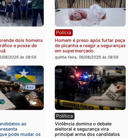
ia
Polícia
 é esfaqueado no tórax
Três suspeitos ligados a 
te briga com vizinho no
criminosa são presos por
o Ulysses Guimarães
receptação e adulteração
veículos em Porto Velho
-feira, 06/08/2026 às 09:24
quinta-feira, 06/08/2026 às 
ia
Polícia
a Civil prende dois homens
Homem é preso após furt
rtura, tráfico e posse de
de picanha e reagir a seg
em Itapuã
em supermercado