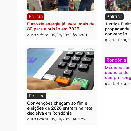
Polícia
Brasi
O dinheiro do crime: PF
Confr
apreende R$ 2 milhões em Porto
termi
Velho e expõe esquema
grand
milionário de lavagem
quarta
quarta-feira, 05/08/2026 às 12:46
Polícia
Polít
Furto de energia já levou mais de
Justiç