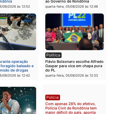
-feira, 06/08/2026 às 08:59
quinta-feira, 06/08/2026 às 
l
Política
eúne candidatos ao
Violência domina o debat
no e apresenta
eleitoral e segurança vira
óstico que pode mudar os
principal arma dos candi
 de Rondônia
ao Governo de Rondônia
-feira, 05/08/2026 às 12:52
quarta-feira, 05/08/2026 às 