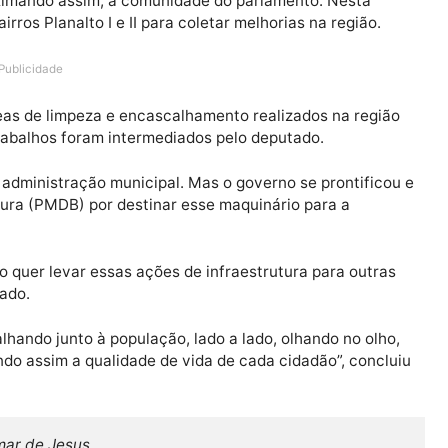
PTB) circula pelas ruas, bairros e cidades de Rondôni
s, aproximando assim, a comunidade do parlamento. Nes
s bairros Planalto I e II para coletar melhorias na reg
Publicidade
as áreas de limpeza e encascalhamento realizados na 
sses trabalhos foram intermediados pelo deputado.
te da administração municipal. Mas o governo se pront
cio Moura (PMDB) por destinar esse maquinário para a
elho, Léo quer levar essas ações de infraestrutura para 
 do Estado.