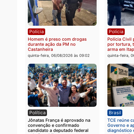
Polícia
Políc
Jovem é encontrado morto na
Homem
Rua dos Cravos e caso é
duran
investigado pela polícia em RO
bairr
quinta-feira, 06/08/2026 às 09:26
quinta
Polícia
Políc
Homem é preso com drogas
Políci
durante ação da PM no
por to
Castanheira
arma 