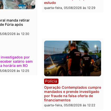
l
Política
onto durante operação
Flávio Bolsonaro escolhe 
na com foragido baleado e
Gaspar para vice em chap
e apreensão de drogas
do PL
-feira, 05/08/2026 às 12:42
quarta-feira, 05/08/2026 às 
Polícia
Com apenas 28% do efeti
Polícia Civil de Rondônia
maior déficit do país, apo
estudo
quarta-feira, 05/08/2026 às 
ica
a Eleitoral manda retirar