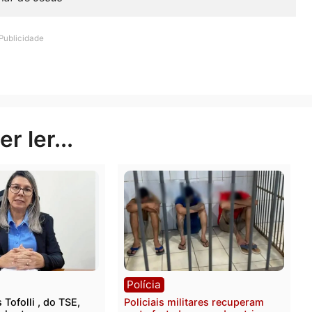
 trabalhando junto à população, lado a lado, olhando no
lhorando assim a qualidade de vida de cada cidadão”, 
o: Gilmar de Jesus
Publicidade
rer ler...