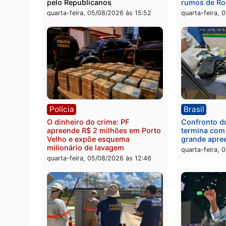
quinta-feira, 06/08/2026 às 09:02
quinta
Política
Brasi
Jônatas França é aprovado na
TCE r
convenção e confirmado
Gover
candidato a deputado federal
diagn
pelo Republicanos
rumos
quarta-feira, 05/08/2026 às 15:52
quarta