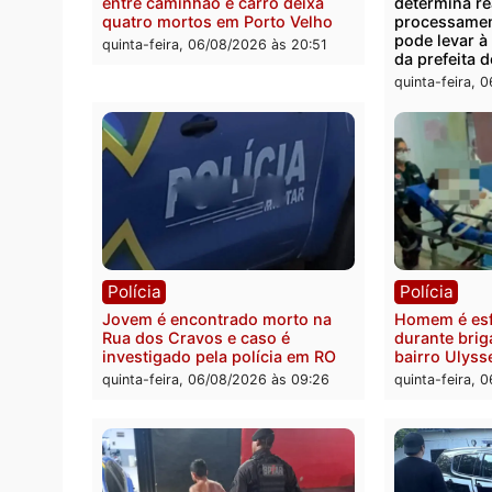
Polícia
Polít
Tragédia na BR-364: colisão
Minist
entre caminhão e carro deixa
determ
quatro mortos em Porto Velho
proce
pode 
quinta-feira, 06/08/2026 às 20:51
da pre
quinta-