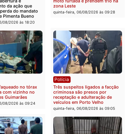
ica
Polícia
ro Dias Tofolli , do TSE,
Policiais militares recupe
ina reabertura e
moto furtada e prendem t
ssamento da ação que
zona Leste
levar à perda do mandato
quinta-feira, 06/08/2026 às 
feita de Pimenta Bueno
feira, 06/08/2026 às 18:20