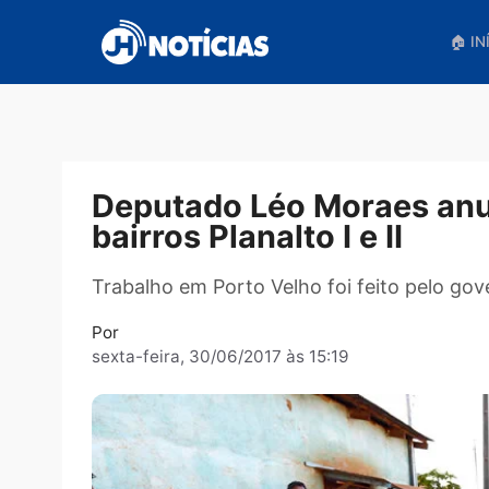
Pular
para
o
conteúdo
Deputado Léo Moraes 
bairros Planalto I e II
Trabalho em Porto Velho foi feito pel
Por
sexta-feira, 30/06/2017 às 15:19