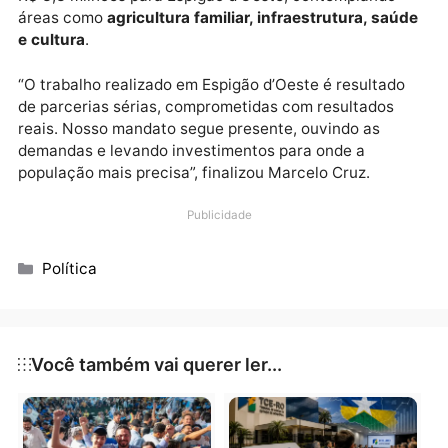
O parlamentar também ressaltou a parceria com o
prefeito Professor Weliton e com sua equipe técnica
além do apoio do representante do seu mandato no
município, Luciano, que atua diretamente na
articulação local e no acompanhamento das ações.
Além deste repasse, Marcelo Cruz já destinou mais 
R$ 3,3 milhões para Espigão d’Oeste, contemplando
áreas como
agricultura familiar, infraestrutura, sa
e cultura
.
“O trabalho realizado em Espigão d’Oeste é resultad
de parcerias sérias, comprometidas com resultados
reais. Nosso mandato segue presente, ouvindo as
demandas e levando investimentos para onde a
população mais precisa”, finalizou Marcelo Cruz.
Publicidade