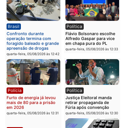
Política
Polícia
Violência domina o debate
O dinheiro do crime: PF
eleitoral e segurança vira
apreende R$ 2 milhões 
principal arma dos
Porto Velho e expõe
candidatos ao Governo de
esquema milionário de
Rondônia
lavagem
quarta-feira, 05/08/2026 às 12:48
quarta-feira, 05/08/2026 às 12:
Brasil
Política
Confronto durante
Flávio Bolsonaro escolhe