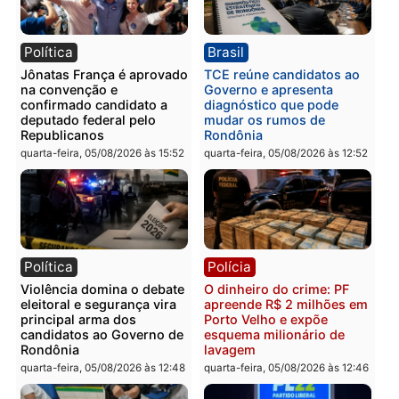
Categorias
Política
Você também vai querer ler...
Política
Brasil
Jônatas França é aprovado
TCE reúne candidatos a
na convenção e
Governo e apresenta
confirmado candidato a
diagnóstico que pode
deputado federal pelo
mudar os rumos de
Republicanos
Rondônia
quarta-feira, 05/08/2026 às 15:52
quarta-feira, 05/08/2026 às 12: