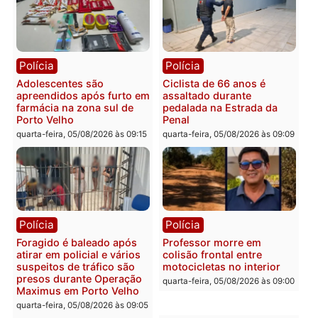
Convenções chegam ao
quarta-feira, 05/08/2026 às 12:29
fim e eleições de 2026
entram na reta decisiva 
Rondônia
quarta-feira, 05/08/2026 às 12:
Rondônia
Médicos são investigados
por suspeita de receber
salário sem cumprir carga
Polícia
horária em RO
Operação Contemplados
quarta-feira, 05/08/2026 às 12:25
cumpre mandados e
prende investigado por
fraude na falsa oferta de
financiamentos
quarta-feira, 05/08/2026 às 12: