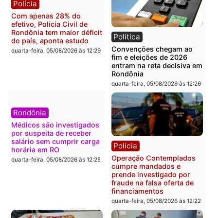
operação termina com
Alfredo Gaspar para vice
foragido baleado e grande
em chapa pura do PL
apreensão de drogas
quarta-feira, 05/08/2026 às 12:
quarta-feira, 05/08/2026 às 12:42
Polícia
Política
Furto de energia já levou
Justiça Eleitoral manda
mais de 80 para a prisão
retirar propaganda de
em 2026
Fúria após convenção
quarta-feira, 05/08/2026 às 12:31
quarta-feira, 05/08/2026 às 12:
Polícia
Com apenas 28% do
efetivo, Polícia Civil de
Rondônia tem maior déficit
Política
do país, aponta estudo