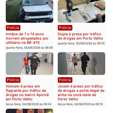
Polícia
Polícia
Adolescentes são
Ciclista de 66 anos é
apreendidos após furto em
assaltado durante
farmácia na zona sul de
pedalada na Estrada da
Porto Velho
Penal
quarta-feira, 05/08/2026 às 09:15
quarta-feira, 05/08/2026 às 09
Polícia
Polícia
Foragido é baleado após
Professor morre em
atirar em policial e vários
colisão frontal entre
suspeitos de tráfico são
motocicletas no interior
presos durante Operação
quarta-feira, 05/08/2026 às 09
Maximus em Porto Velho
quarta-feira, 05/08/2026 às 09:05