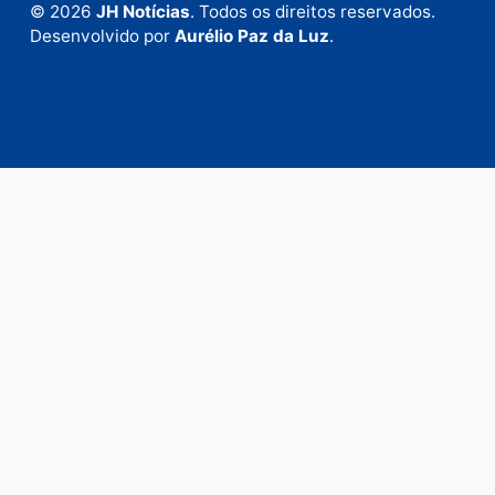
Envie suas sugestões de pautas e denúncias, ou en
em contato com nosso departamento comercial pa
anunciar.
Fale Conosco
Rua Elias Gorayeb, 3381
Bairro: Liberdade
Porto Velho - RO
CEP: 76.803-852
+55 (69) 99992-9180