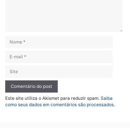
terça-feira, 04/08/2026 às 09:24
terça-feira, 04/08/2026 às 09:1
Política
De olho no fundo eleitoral?
Jair Montes lança o
próprio filho para
deputado federal e
movimentação desperta
suspeitas
terça-feira, 04/08/2026 às 09:19
Deixe um comentário