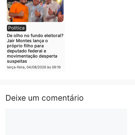
Polícia
Polícia
Irmãos de 7 e 14 anos
Dupla é presa por tráfico
morrem atropelados por
de drogas em Porto Velh
utilitário na BR-470
quarta-feira, 05/08/2026 às 08
quarta-feira, 05/08/2026 às 08:58
Polícia
Polícia
Homem é preso em
Jovem é preso por tráfic
flagrante por tráfico de
de drogas e porte ilegal 
drogas no bairro Aponiã
arma na zona leste de
em Porto Velho
Porto Velho