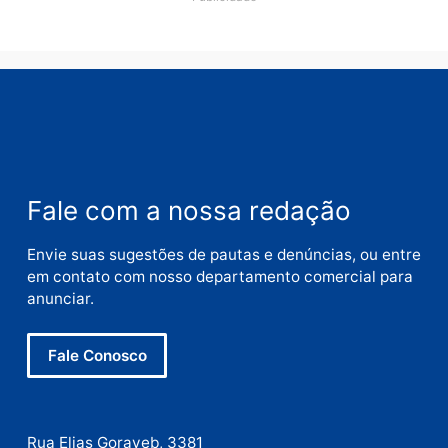
Nome
E-
mail
Site
Este site utiliza o Akismet para reduzir spam.
Saiba
como seus dados em comentários são processados
.