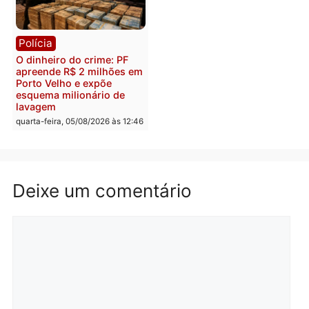
Polícia
Política
Homem é preso após
Jônatas França é aprova
furtar peça de picanha e
na convenção e
reagir a seguranças em
confirmado candidato a
supermercado
deputado federal pelo
Republicanos
quinta-feira, 06/08/2026 às 08:56
quarta-feira, 05/08/2026 às 15:
Brasil
Política
TCE reúne candidatos ao
Violência domina o deba
Governo e apresenta
eleitoral e segurança vir
diagnóstico que pode
principal arma dos
mudar os rumos de
candidatos ao Governo 
Rondônia
Rondônia
quarta-feira, 05/08/2026 às 12:52
quarta-feira, 05/08/2026 às 12: