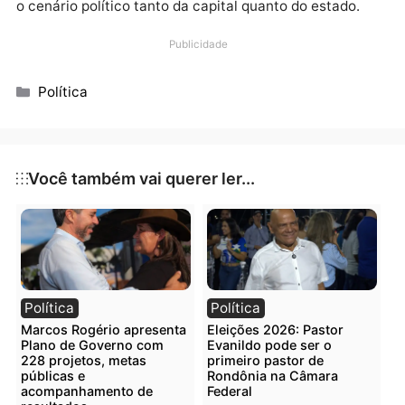
disputar uma cadeira na Assembleia Legislativa de
Rondônia (ALE-RO), numa tentativa de retomar
protagonismo na política local.
Ambos os ex-prefeitos têm histórico de vitórias e
derrotas, e representam diferentes fases da política
portovelhense. O retorno deles à disputa eleitoral e
2026 poderá reacender antigos debates e moviment
o cenário político tanto da capital quanto do estado.
Publicidade
Categorias
Política
Você também vai querer ler...