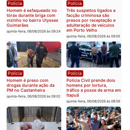
quinta-feira, 06/08/2026 às 18:
Polícia
Polícia
Policiais militares
Jovem é encontrado mor
recuperam moto furtada e
na Rua dos Cravos e cas
prendem trio na zona
é investigado pela políci
Leste
em RO
quinta-feira, 06/08/2026 às 09:28
quinta-feira, 06/08/2026 às 09:
Polícia
Polícia
Homem é esfaqueado no
Três suspeitos ligados a