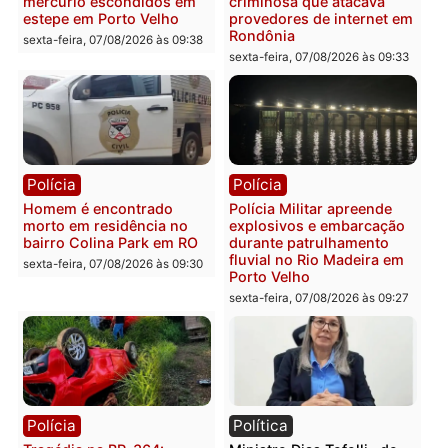
apresenta documentos
400 quilos de drogas e
que comprovam
prende motorista em RO
transparência e legalidade
sexta-feira, 07/08/2026 às 09:
na operação alvo da PF
sexta-feira, 07/08/2026 às 12:24
Polícia
Polícia
Casal é preso pela PRF
Polícia Civil deflagra
com mais de 72 quilos de
operação contra facção
mercúrio escondidos em
criminosa que atacava
estepe em Porto Velho
provedores de internet 
Rondônia
sexta-feira, 07/08/2026 às 09:38
sexta-feira, 07/08/2026 às 09:3