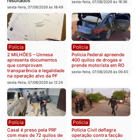
Política
Política
Marcos Rogério apresenta
Eleições 2026: Pastor
Plano de Governo com
Evanildo pode ser o
228 projetos, metas
primeiro pastor de
públicas e
Rondônia na Câmara
acompanhamento de
Federal
resultados
sexta-feira, 07/08/2026 às 18:3
sexta-feira, 07/08/2026 às 18:49
Polícia
Polícia
2 MILHÕES – Unnesa
Polícia Federal apreende