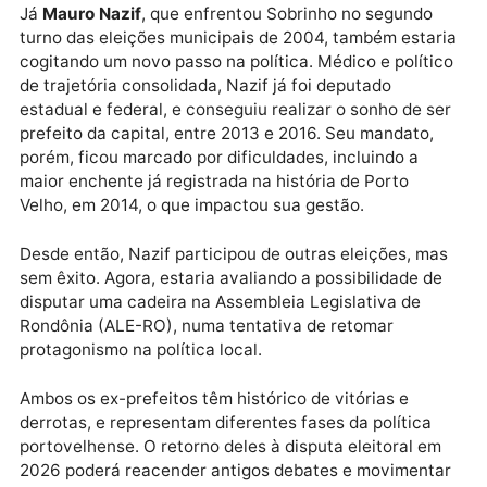
afastaram da disputa pelo Governo de Rondônia em
2014. Agora, mais experiente e recuperado
politicamente, o ex-prefeito busca espaço para
representar novamente sua base eleitoral fiel,
especialmente os setores mais ligados à esquerda.
Já
Mauro Nazif
, que enfrentou Sobrinho no segundo
turno das eleições municipais de 2004, também esta
cogitando um novo passo na política. Médico e políti
de trajetória consolidada, Nazif já foi deputado
estadual e federal, e conseguiu realizar o sonho de s
prefeito da capital, entre 2013 e 2016. Seu mandato,
porém, ficou marcado por dificuldades, incluindo a
maior enchente já registrada na história de Porto
Velho, em 2014, o que impactou sua gestão.
Desde então, Nazif participou de outras eleições, m
sem êxito. Agora, estaria avaliando a possibilidade d