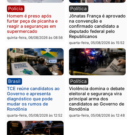
tórax durante briga com
facção criminosa são
vizinho no bairro Ulysses
presos por receptação e
Guimarães
adulteração de veículos
em Porto Velho
quinta-feira, 06/08/2026 às 09:24
quinta-feira, 06/08/2026 às 09:
Polícia
Polícia
Homem é preso com
Polícia Civil prende dois
drogas durante ação da
homens por tortura,
PM no Castanheira
tráfico e posse de arma 
Itapuã
quinta-feira, 06/08/2026 às 09:02
quinta-feira, 06/08/2026 às 08: