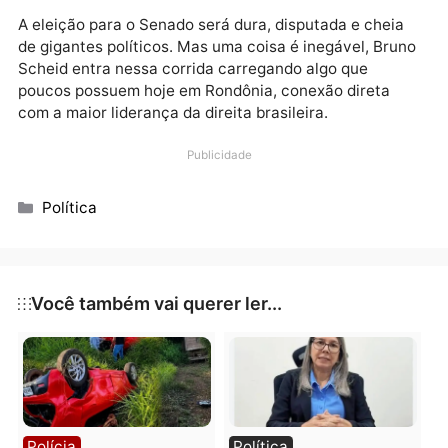
Politicamente, Bruno sai fortalecido.
Seu nome já vinha aparecendo com destaque nas
pesquisas e ganhando espaço principalmente entre 
eleitores conservadores. Agora, com a confirmação 
que poderá seguir como Bruno Bolsonaro Scheid, a
tendência é que sua campanha ganhe ainda mais fo
e identidade junto ao eleitorado de direita.
A eleição para o Senado será dura, disputada e chei
de gigantes políticos. Mas uma coisa é inegável, Bru
Scheid entra nessa corrida carregando algo que
poucos possuem hoje em Rondônia, conexão direta
com a maior liderança da direita brasileira.
Publicidade
Categorias
Política