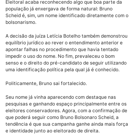
E isso, naturalmente, se reflete nas ruas.
Em Rondônia, Bolsonaro continua extremamente fort
Existe um eleitorado fiel, apaixonado e que busca
representantes alinhados aos valores defendidos pe
ex-presidente. Por isso, a autorização da Justiça
Eleitoral acaba reconhecendo algo que boa parte da
população já enxergava de forma natural: Bruno
Scheid é, sim, um nome identificado diretamente co
bolsonarismo.
A decisão da juíza Letícia Botelho também demonstr
equilíbrio jurídico ao rever o entendimento anterior e
apontar falhas no procedimento que havia tentado
impedir o uso do nome. No fim, prevaleceu o bom
senso e o direito do pré-candidato de seguir utilizan
uma identificação política pela qual já é conhecido.