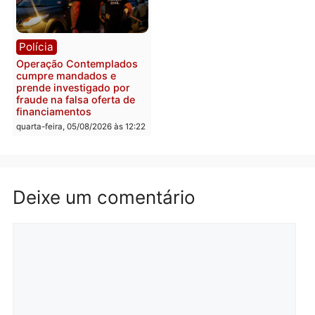
Polícia
Com apenas 28% do
efetivo, Polícia Civil de
Rondônia tem maior défic
Política
do país, aponta estudo
Justiça Eleitoral manda
quarta-feira, 05/08/2026 às 12:
retirar propaganda de
Fúria após convenção
quarta-feira, 05/08/2026 às 12:30
Rondônia
Médicos são investigado
por suspeita de receber
salário sem cumprir car
Política
horária em RO
Convenções chegam ao
quarta-feira, 05/08/2026 às 12:
fim e eleições de 2026
entram na reta decisiva em
Rondônia
quarta-feira, 05/08/2026 às 12:26