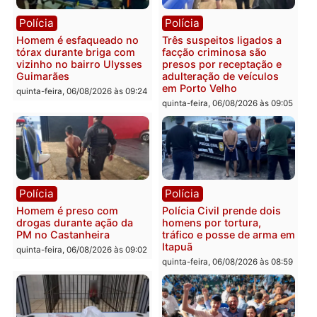
Polícia
Polícia
Policiais militares
Jovem é encontrado mor
recuperam moto furtada e
na Rua dos Cravos e cas
prendem trio na zona
é investigado pela políci
Leste
em RO
quinta-feira, 06/08/2026 às 09:28
quinta-feira, 06/08/2026 às 09:
Polícia
Polícia
Homem é esfaqueado no
Três suspeitos ligados a
tórax durante briga com
facção criminosa são
vizinho no bairro Ulysses
presos por receptação e
Guimarães
adulteração de veículos
em Porto Velho
quinta-feira, 06/08/2026 às 09:24