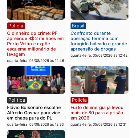
furtar peça de picanha e
na convenção e
reagir a seguranças em
confirmado candidato a
supermercado
deputado federal pelo
Republicanos
quinta-feira, 06/08/2026 às 08:56
quarta-feira, 05/08/2026 às 15:
Brasil
Política
TCE reúne candidatos ao
Violência domina o deba
Governo e apresenta
eleitoral e segurança vir
diagnóstico que pode
principal arma dos
mudar os rumos de
candidatos ao Governo 
Rondônia
Rondônia
quarta-feira, 05/08/2026 às 12:52
quarta-feira, 05/08/2026 às 12: