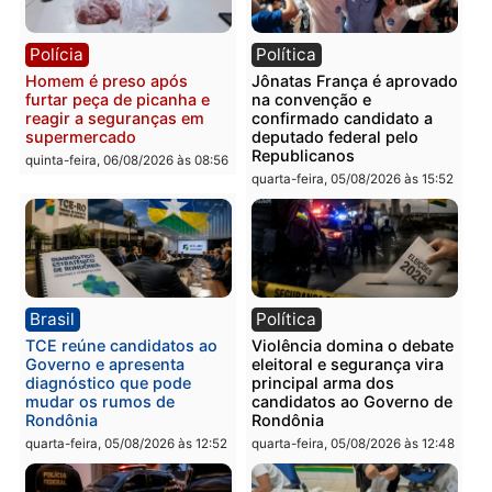
quinta-feira, 06/08/2026 às 09:
Polícia
Polícia
Homem é preso com
Polícia Civil prende dois
drogas durante ação da
homens por tortura,
PM no Castanheira
tráfico e posse de arma 
Itapuã
quinta-feira, 06/08/2026 às 09:02
quinta-feira, 06/08/2026 às 08:
Polícia
Política
Homem é preso após
Jônatas França é aprova