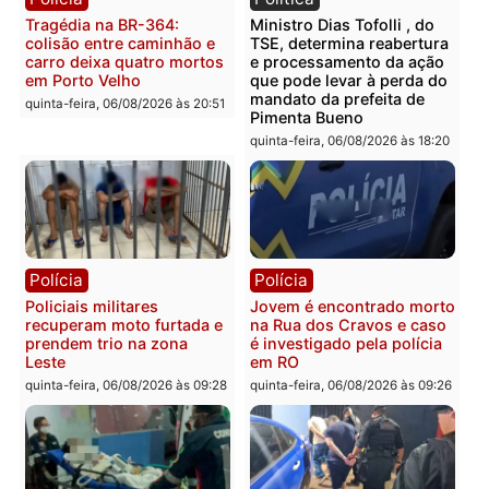
Você também vai querer ler...
Polícia
Política
Tragédia na BR-364:
Ministro Dias Tofolli , do
colisão entre caminhão e
TSE, determina reabertu
carro deixa quatro mortos
e processamento da açã
em Porto Velho
que pode levar à perda d
mandato da prefeita de
quinta-feira, 06/08/2026 às 20:51
Pimenta Bueno
quinta-feira, 06/08/2026 às 18: