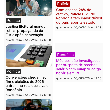
Polícia
Brasil
O dinheiro do crime: PF
Confronto durante
apreende R$ 2 milhões em
operação termina com
Porto Velho e expõe
foragido baleado e gran
esquema milionário de
apreensão de drogas
lavagem
quarta-feira, 05/08/2026 às 12:
quarta-feira, 05/08/2026 às 12:46
Política
Polícia
Flávio Bolsonaro escolhe
Furto de energia já levou
Alfredo Gaspar para vice
mais de 80 para a prisão
em chapa pura do PL
em 2026
quarta-feira, 05/08/2026 às 12:33
quarta-feira, 05/08/2026 às 12: