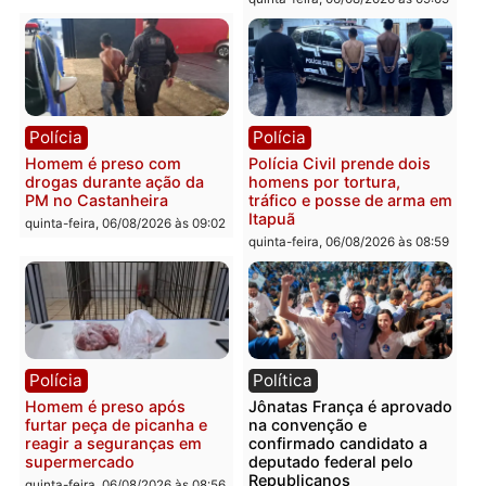
Polícia
Polícia
Policiais militares
Jovem é encontrado mor
recuperam moto furtada e
na Rua dos Cravos e cas
prendem trio na zona
é investigado pela políci
Leste
em RO
quinta-feira, 06/08/2026 às 09:28
quinta-feira, 06/08/2026 às 09:
Polícia
Polícia
Homem é esfaqueado no
Três suspeitos ligados a
tórax durante briga com
facção criminosa são
vizinho no bairro Ulysses
presos por receptação e
Guimarães
adulteração de veículos
em Porto Velho
quinta-feira, 06/08/2026 às 09:24
quinta-feira, 06/08/2026 às 09: