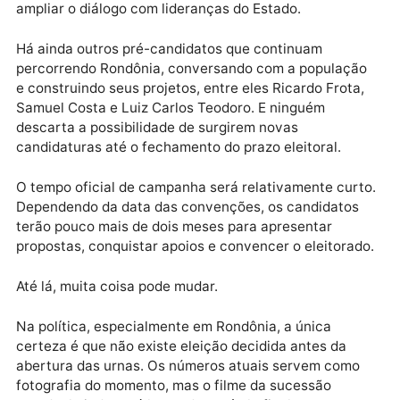
confirmar seus candidatos, formar alianças e definir
estratégias que serão levadas às ruas.
Enquanto isso, outros nomes seguem trabalhando pa
crescer na disputa. O deputado federal Expedito Net
busca fortalecer sua base política e reunir a militânc
petista em torno de sua pré-candidatura. Pedro Abib
do MDB, também começa a intensificar suas agenda
ampliar o diálogo com lideranças do Estado.
Há ainda outros pré-candidatos que continuam
percorrendo Rondônia, conversando com a populaçã
e construindo seus projetos, entre eles Ricardo Frota
Samuel Costa e Luiz Carlos Teodoro. E ninguém
descarta a possibilidade de surgirem novas
candidaturas até o fechamento do prazo eleitoral.
O tempo oficial de campanha será relativamente cur