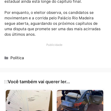
Dependendo da data das convenções, os candidatos
terão pouco mais de dois meses para apresentar
propostas, conquistar apoios e convencer o eleitora
Até lá, muita coisa pode mudar.
Na política, especialmente em Rondônia, a única
certeza é que não existe eleição decidida antes da
abertura das urnas. Os números atuais servem como
fotografia do momento, mas o filme da sucessão
estadual ainda está longe do capítulo final.
Por enquanto, o eleitor observa, os candidatos se
movimentam e a corrida pelo Palácio Rio Madeira
segue aberta, aguardando os próximos capítulos de
uma disputa que promete ser uma das mais acirrada
dos últimos anos.