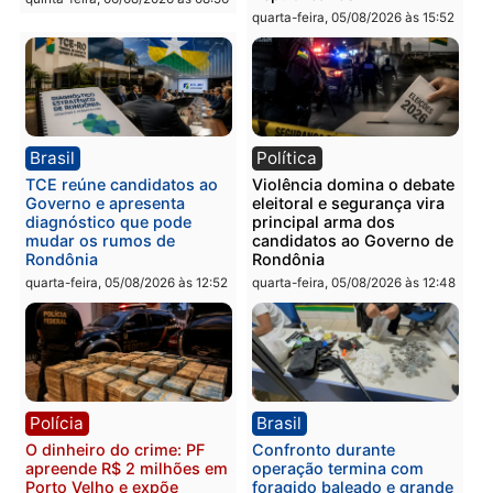
Polícia
Polícia
Homem é preso com
Polícia Civil prende dois
drogas durante ação da
homens por tortura,
PM no Castanheira
tráfico e posse de arma 
Itapuã
quinta-feira, 06/08/2026 às 09:02
quinta-feira, 06/08/2026 às 08:
Polícia
Política
Homem é preso após
Jônatas França é aprova
furtar peça de picanha e
na convenção e