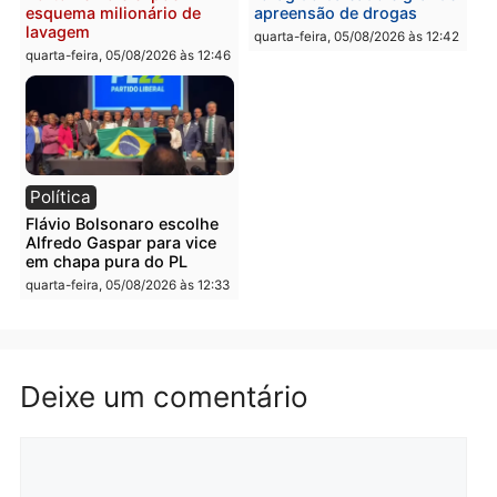
reagir a seguranças em
confirmado candidato a
supermercado
deputado federal pelo
Republicanos
quinta-feira, 06/08/2026 às 08:56
quarta-feira, 05/08/2026 às 15:
Brasil
Política
TCE reúne candidatos ao
Violência domina o deba
Governo e apresenta
eleitoral e segurança vir
diagnóstico que pode
principal arma dos
mudar os rumos de
candidatos ao Governo 
Rondônia
Rondônia
quarta-feira, 05/08/2026 às 12:52
quarta-feira, 05/08/2026 às 12: