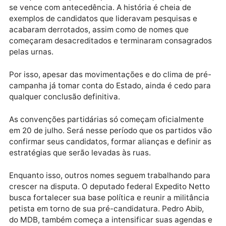
os cenários analisados nos bastidores, o trio surge
entre os mais competitivos e, em algumas simulaçõe
dois deles estariam garantindo vaga em um eventual
segundo turno.
Mas quem acompanha a política sabe que eleição nã
se vence com antecedência. A história é cheia de
exemplos de candidatos que lideravam pesquisas e
acabaram derrotados, assim como de nomes que
começaram desacreditados e terminaram consagra
pelas urnas.
Por isso, apesar das movimentações e do clima de p
campanha já tomar conta do Estado, ainda é cedo pa
qualquer conclusão definitiva.
As convenções partidárias só começam oficialment
em 20 de julho. Será nesse período que os partidos 