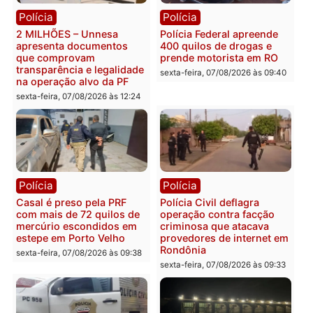
Publicidade
Categorias
Política
Você também vai querer ler...
Polícia
Polícia
2 MILHÕES – Unnesa
Polícia Federal apreende
apresenta documentos
400 quilos de drogas e
que comprovam
prende motorista em RO
transparência e legalidade
sexta-feira, 07/08/2026 às 09:
na operação alvo da PF