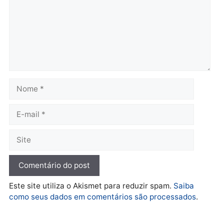
Polícia
Brasil
O dinheiro do crime: PF
Confronto durante
apreende R$ 2 milhões em
operação termina com
Porto Velho e expõe
foragido baleado e gran
esquema milionário de
apreensão de drogas
lavagem
quarta-feira, 05/08/2026 às 12:
quarta-feira, 05/08/2026 às 12:46
Política
Flávio Bolsonaro escolhe
Alfredo Gaspar para vice
em chapa pura do PL
quarta-feira, 05/08/2026 às 12:33