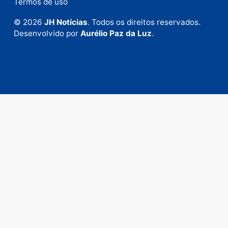
Fale com a nossa redação
Envie suas sugestões de pautas e denúncias, ou en
em contato com nosso departamento comercial pa
anunciar.
Fale Conosco
Rua Elias Gorayeb, 3381
Bairro: Liberdade
Porto Velho - RO
CEP: 76.803-852