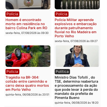
sexta-feira, 07/08/2026 às 12:24
Polícia
Polícia
Casal é preso pela PRF
Polícia Civil deflagra
com mais de 72 quilos de
operação contra facção
mercúrio escondidos em
criminosa que atacava
estepe em Porto Velho
provedores de internet 
Rondônia
sexta-feira, 07/08/2026 às 09:38
sexta-feira, 07/08/2026 às 09:3
Polícia
Polícia
Homem é encontrado
Polícia Militar apreende