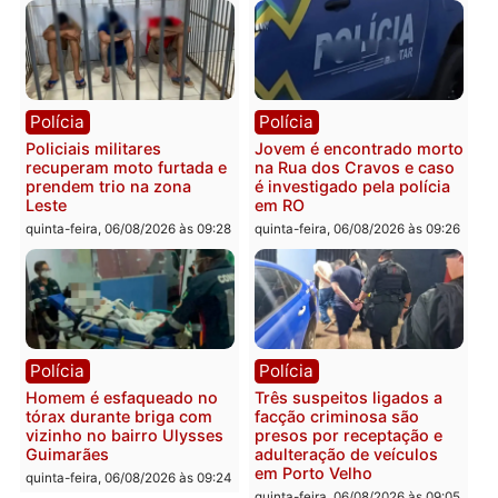
morto em residência no
explosivos e embarcaçã
bairro Colina Park em RO
durante patrulhamento
fluvial no Rio Madeira e
sexta-feira, 07/08/2026 às 09:30
Porto Velho
sexta-feira, 07/08/2026 às 09:2
Polícia
Política
Tragédia na BR-364:
Ministro Dias Tofolli , do
colisão entre caminhão e
TSE, determina reabertu
carro deixa quatro mortos
e processamento da açã
em Porto Velho
que pode levar à perda d
mandato da prefeita de
quinta-feira, 06/08/2026 às 20:51
Pimenta Bueno
quinta-feira, 06/08/2026 às 18: