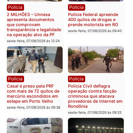
Marcos Rogério apresenta
Eleições 2026: Pastor
Plano de Governo com
Evanildo pode ser o
228 projetos, metas
primeiro pastor de
públicas e
Rondônia na Câmara
acompanhamento de
Federal
resultados
sexta-feira, 07/08/2026 às 18:3
sexta-feira, 07/08/2026 às 18:49
Polícia
Polícia
2 MILHÕES – Unnesa
Polícia Federal apreende
apresenta documentos
400 quilos de drogas e
que comprovam
prende motorista em RO
transparência e legalidade
sexta-feira, 07/08/2026 às 09:
na operação alvo da PF
sexta-feira, 07/08/2026 às 12:24