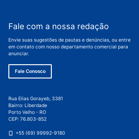
Nome
E-
mail
Site
Este site utiliza o Akismet para reduzir spam.
Saiba
como seus dados em comentários são processados
.