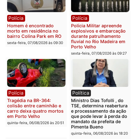
Polícia
Polícia
Casal é preso pela PRF
Polícia Civil deflagra
com mais de 72 quilos de
operação contra facção
mercúrio escondidos em
criminosa que atacava
estepe em Porto Velho
provedores de internet 
Rondônia
sexta-feira, 07/08/2026 às 09:38
sexta-feira, 07/08/2026 às 09:3
Polícia
Polícia
Homem é encontrado
Polícia Militar apreende
morto em residência no
explosivos e embarcaçã
bairro Colina Park em RO
durante patrulhamento
fluvial no Rio Madeira e