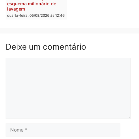
quarta-feira, 05/08/2026 às 15:
Brasil
Política
TCE reúne candidatos ao
Violência domina o deba
Governo e apresenta
eleitoral e segurança vir
diagnóstico que pode
principal arma dos
mudar os rumos de
candidatos ao Governo 
Rondônia
Rondônia
quarta-feira, 05/08/2026 às 12:52
quarta-feira, 05/08/2026 às 12:
Polícia