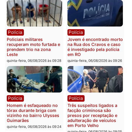
sexta-feira, 07/08/2026 às 09:30
Porto Velho
sexta-feira, 07/08/2026 às 09:2
Polícia
Política
Tragédia na BR-364:
Ministro Dias Tofolli , do
colisão entre caminhão e
TSE, determina reabertu
carro deixa quatro mortos
e processamento da açã
em Porto Velho
que pode levar à perda d
mandato da prefeita de
quinta-feira, 06/08/2026 às 20:51
Pimenta Bueno
quinta-feira, 06/08/2026 às 18: