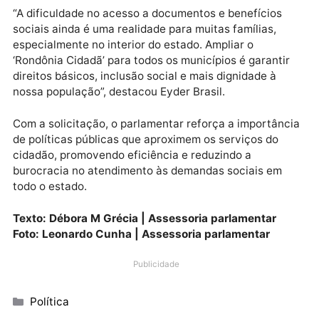
vulnerabilidade possam obter documentos como
Carteira de Identidade, Carteira de Trabalho e segu
via do CPF. Além disso, oferece Passe Livre para
idosos e pessoas com deficiência, palestras sobre
trânsito seguro e outros serviços socioassistenciais.
“A dificuldade no acesso a documentos e benefícios
sociais ainda é uma realidade para muitas famílias,
especialmente no interior do estado. Ampliar o
‘Rondônia Cidadã’ para todos os municípios é garanti
direitos básicos, inclusão social e mais dignidade à
nossa população”, destacou Eyder Brasil.
Com a solicitação, o parlamentar reforça a importân
de políticas públicas que aproximem os serviços do
cidadão, promovendo eficiência e reduzindo a
burocracia no atendimento às demandas sociais em
todo o estado.