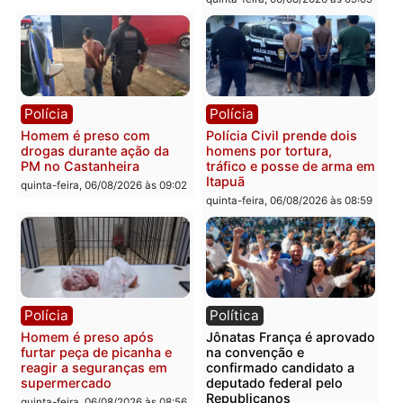
Polícia
Polícia
Policiais militares
Jovem é encontrado mor
recuperam moto furtada e
na Rua dos Cravos e cas
prendem trio na zona
é investigado pela políci
Leste
em RO
quinta-feira, 06/08/2026 às 09:28
quinta-feira, 06/08/2026 às 09:
Polícia
Polícia
Homem é esfaqueado no
Três suspeitos ligados a
tórax durante briga com
facção criminosa são
vizinho no bairro Ulysses
presos por receptação e
Guimarães
adulteração de veículos
em Porto Velho
quinta-feira, 06/08/2026 às 09:24
quinta-feira, 06/08/2026 às 09: