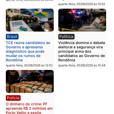
Polícia
Polícia
Homem é preso com
Polícia Civil prende dois
drogas durante ação da
homens por tortura,
PM no Castanheira
tráfico e posse de arma 
Itapuã
quinta-feira, 06/08/2026 às 09:02
quinta-feira, 06/08/2026 às 08:
Polícia
Política
Homem é preso após
Jônatas França é aprova
furtar peça de picanha e
na convenção e
reagir a seguranças em
confirmado candidato a
supermercado
deputado federal pelo
Republicanos
quinta-feira, 06/08/2026 às 08:56