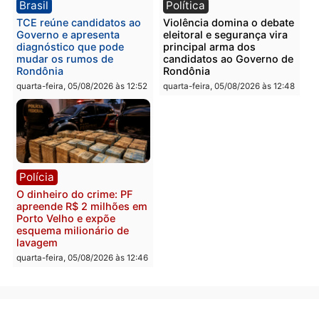
PM no Castanheira
tráfico e posse de arma 
Itapuã
quinta-feira, 06/08/2026 às 09:02
quinta-feira, 06/08/2026 às 08:
Polícia
Política
Homem é preso após
Jônatas França é aprova
furtar peça de picanha e
na convenção e
reagir a seguranças em
confirmado candidato a
supermercado
deputado federal pelo
Republicanos
quinta-feira, 06/08/2026 às 08:56
quarta-feira, 05/08/2026 às 15: