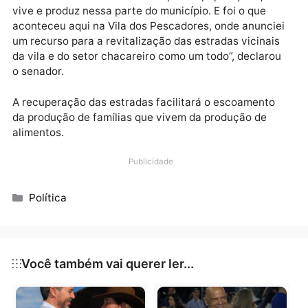
município.
“Muitas vezes, as demandas do setor chacareiro
acabam ficando em segundo plano, mas ao longo do
meu mandato eu tenho buscado mudar isso,
direcionado o olhar e recursos para a população que
vive e produz nessa parte do município. E foi o que
aconteceu aqui na Vila dos Pescadores, onde anunci
um recurso para a revitalização das estradas vicinai
da vila e do setor chacareiro como um todo”, declaro
o senador.
A recuperação das estradas facilitará o escoamento
da produção de famílias que vivem da produção de
alimentos.
Publicidade