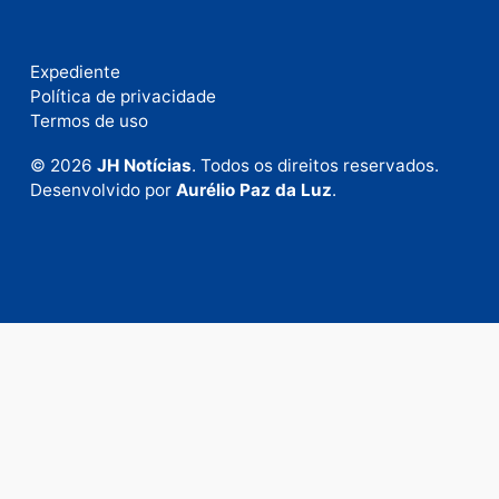
Fale com a nossa redação
Envie suas sugestões de pautas e denúncias, ou en
em contato com nosso departamento comercial pa
anunciar.
Fale Conosco
Rua Elias Gorayeb, 3381
Bairro: Liberdade
Porto Velho - RO
CEP: 76.803-852