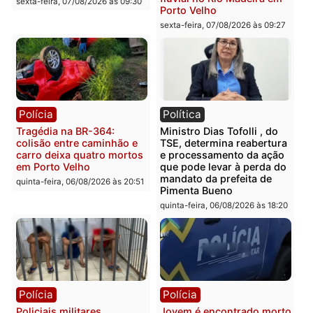
mercúrio escondidos em
criminosa que atacava
estepe em Porto Velho
provedores de internet 
Rondônia
sexta-feira, 07/08/2026 às 09:38
sexta-feira, 07/08/2026 às 09:3
Polícia
Polícia
Homem é encontrado
Polícia Militar apreende
morto em residência no
explosivos e embarcaçã
bairro Colina Park em RO
durante patrulhamento
fluvial no Rio Madeira e
sexta-feira, 07/08/2026 às 09:30
Porto Velho
sexta-feira, 07/08/2026 às 09:2