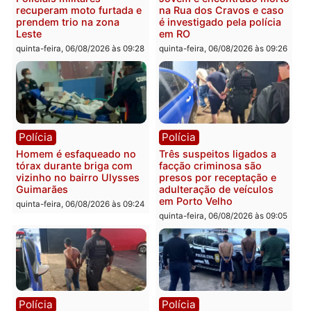
Polícia
Política
Tragédia na BR-364:
Ministro Dias Tofolli , do
colisão entre caminhão e
TSE, determina reabertu
carro deixa quatro mortos
e processamento da açã
em Porto Velho
que pode levar à perda d
mandato da prefeita de
quinta-feira, 06/08/2026 às 20:51
Pimenta Bueno
quinta-feira, 06/08/2026 às 18:
Polícia
Polícia
Policiais militares
Jovem é encontrado mor
recuperam moto furtada e
na Rua dos Cravos e cas
prendem trio na zona
é investigado pela políci
Leste
em RO
quinta-feira, 06/08/2026 às 09:28
quinta-feira, 06/08/2026 às 09: