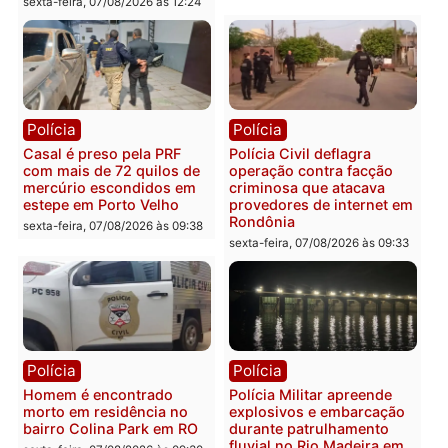
Polícia
Polícia
2 MILHÕES – Unnesa
Polícia Federal apreende
apresenta documentos
400 quilos de drogas e
que comprovam
prende motorista em RO
transparência e legalidade
sexta-feira, 07/08/2026 às 09:
na operação alvo da PF
sexta-feira, 07/08/2026 às 12:24
Polícia
Polícia
Casal é preso pela PRF
Polícia Civil deflagra
com mais de 72 quilos de
operação contra facção