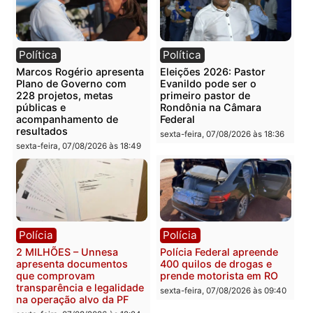
Categorias
Política
Você também vai querer ler...
Política
Política
Marcos Rogério apresenta
Eleições 2026: Pastor
Plano de Governo com
Evanildo pode ser o
228 projetos, metas
primeiro pastor de
públicas e
Rondônia na Câmara
acompanhamento de
Federal
resultados
sexta-feira, 07/08/2026 às 18:3
sexta-feira, 07/08/2026 às 18:49