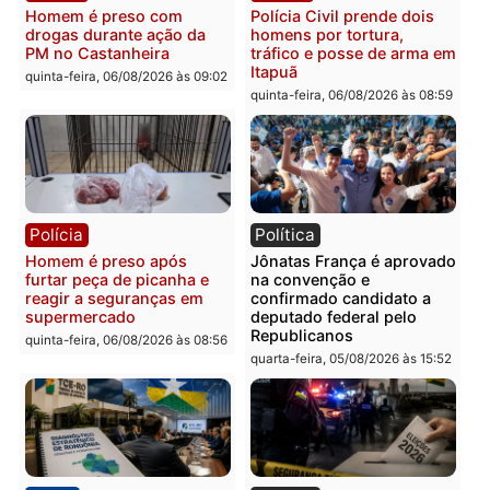
Polícia
Polícia
Homem é esfaqueado no
Três suspeitos ligados a
tórax durante briga com
facção criminosa são
vizinho no bairro Ulysses
presos por receptação e
Guimarães
adulteração de veículos
em Porto Velho
quinta-feira, 06/08/2026 às 09:24
quinta-feira, 06/08/2026 às 09:
Polícia
Polícia
Homem é preso com
Polícia Civil prende dois
drogas durante ação da
homens por tortura,