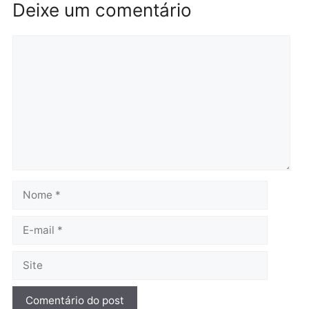
Brasil
Política
TCE reúne candidatos ao
Violência domina o deba
Governo e apresenta
eleitoral e segurança vir
diagnóstico que pode
principal arma dos
mudar os rumos de
candidatos ao Governo 
Rondônia
Rondônia
quarta-feira, 05/08/2026 às 12:52
quarta-feira, 05/08/2026 às 12:
Polícia
O dinheiro do crime: PF
apreende R$ 2 milhões em
Porto Velho e expõe
esquema milionário de
lavagem
quarta-feira, 05/08/2026 às 12:46