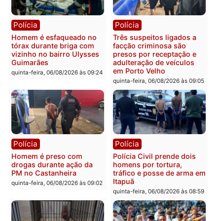
Polícia
Política
Tragédia na BR-364:
Ministro Dias Tofolli , do
colisão entre caminhão e
TSE, determina reabertu
carro deixa quatro mortos
e processamento da açã
em Porto Velho
que pode levar à perda d
mandato da prefeita de
quinta-feira, 06/08/2026 às 20:51
Pimenta Bueno
quinta-feira, 06/08/2026 às 18:
Polícia
Polícia
Policiais militares
Jovem é encontrado mor
recuperam moto furtada e
na Rua dos Cravos e cas
prendem trio na zona
é investigado pela políci
Leste
em RO
quinta-feira, 06/08/2026 às 09:28
quinta-feira, 06/08/2026 às 09: