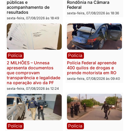
Categorias
Política
Você também vai querer ler...
Política
Política
Marcos Rogério apresenta
Eleições 2026: Pastor
Plano de Governo com
Evanildo pode ser o
228 projetos, metas
primeiro pastor de
públicas e
Rondônia na Câmara
acompanhamento de
Federal
resultados
sexta-feira, 07/08/2026 às 18:3
sexta-feira, 07/08/2026 às 18:49