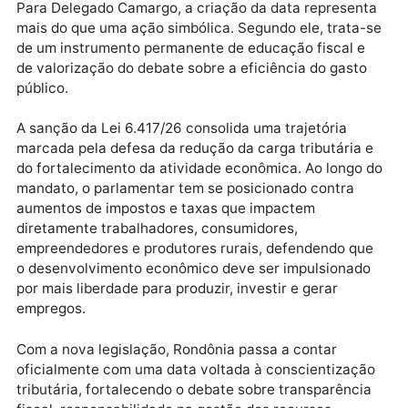
A legislação estabelece ainda que a adesão à
campanha será voluntária e que os descontos
oferecidos deverão respeitar integralmente as norm
de proteção ao consumidor. O texto também prevê a
possibilidade de apoio institucional por parte do Pod
Executivo por meio de campanhas educativas e
parcerias com entidades representativas do comérc
e da indústria.
Para Delegado Camargo, a criação da data represen
mais do que uma ação simbólica. Segundo ele, trata
de um instrumento permanente de educação fiscal e
de valorização do debate sobre a eficiência do gasto
público.
A sanção da Lei 6.417/26 consolida uma trajetória
marcada pela defesa da redução da carga tributária 