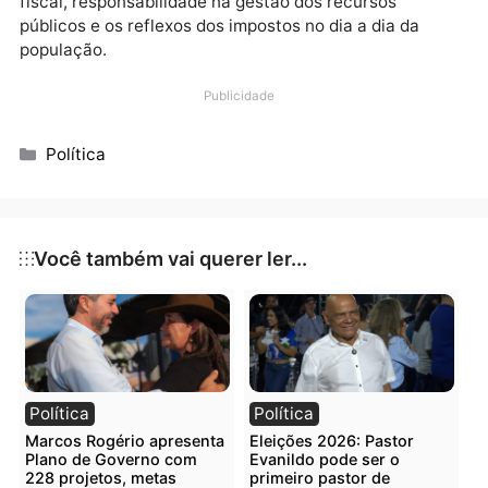
do fortalecimento da atividade econômica. Ao longo
mandato, o parlamentar tem se posicionado contra
aumentos de impostos e taxas que impactem
diretamente trabalhadores, consumidores,
empreendedores e produtores rurais, defendendo qu
o desenvolvimento econômico deve ser impulsionad
por mais liberdade para produzir, investir e gerar
empregos.
Com a nova legislação, Rondônia passa a contar
oficialmente com uma data voltada à conscientizaç
tributária, fortalecendo o debate sobre transparênci
fiscal, responsabilidade na gestão dos recursos
públicos e os reflexos dos impostos no dia a dia da
população.
Publicidade