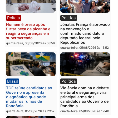
Polícia
Polícia
Homem é esfaqueado no
Três suspeitos ligados a
tórax durante briga com
facção criminosa são
vizinho no bairro Ulysses
presos por receptação e
Guimarães
adulteração de veículos
em Porto Velho
quinta-feira, 06/08/2026 às 09:24
quinta-feira, 06/08/2026 às 09:
Polícia
Polícia
Homem é preso com
Polícia Civil prende dois
drogas durante ação da
homens por tortura,
PM no Castanheira
tráfico e posse de arma 