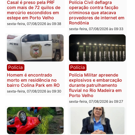
Polícia
Polícia
2 MILHÕES – Unnesa
Polícia Federal apreende
apresenta documentos
400 quilos de drogas e
que comprovam
prende motorista em RO
transparência e legalidade
sexta-feira, 07/08/2026 às 09:
na operação alvo da PF
sexta-feira, 07/08/2026 às 12:24
Polícia
Polícia
Casal é preso pela PRF
Polícia Civil deflagra
com mais de 72 quilos de
operação contra facção
mercúrio escondidos em
criminosa que atacava