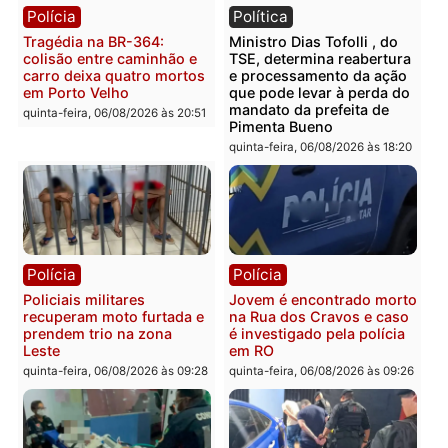
estepe em Porto Velho
provedores de internet 
Rondônia
sexta-feira, 07/08/2026 às 09:38
sexta-feira, 07/08/2026 às 09:3
Polícia
Polícia
Homem é encontrado
Polícia Militar apreende
morto em residência no
explosivos e embarcaçã
bairro Colina Park em RO
durante patrulhamento
fluvial no Rio Madeira e
sexta-feira, 07/08/2026 às 09:30
Porto Velho
sexta-feira, 07/08/2026 às 09:2