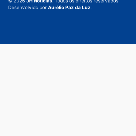
Fale com a nossa redação
Envie suas sugestões de pautas e denúncias, ou en
em contato com nosso departamento comercial pa
anunciar.
Fale Conosco
Rua Elias Gorayeb, 3381
Bairro: Liberdade
Porto Velho - RO
CEP: 76.803-852