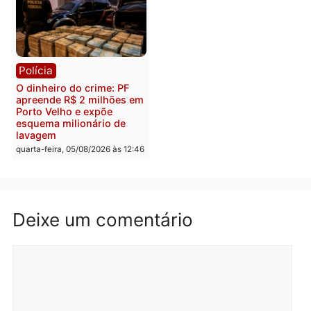
Itapuã
quinta-feira, 06/08/2026 às 09:02
quinta-feira, 06/08/2026 às 08:
Polícia
Política
Homem é preso após
Jônatas França é aprova
furtar peça de picanha e
na convenção e
reagir a seguranças em
confirmado candidato a
supermercado
deputado federal pelo
Republicanos
quinta-feira, 06/08/2026 às 08:56
quarta-feira, 05/08/2026 às 15:
Brasil
Política