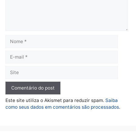
TCE reúne candidatos ao
Violência domina o deba
Governo e apresenta
eleitoral e segurança vir
diagnóstico que pode
principal arma dos
mudar os rumos de
candidatos ao Governo 
Rondônia
Rondônia
quarta-feira, 05/08/2026 às 12:52
quarta-feira, 05/08/2026 às 12:
Polícia
O dinheiro do crime: PF
apreende R$ 2 milhões em
Porto Velho e expõe
esquema milionário de
lavagem
quarta-feira, 05/08/2026 às 12:46