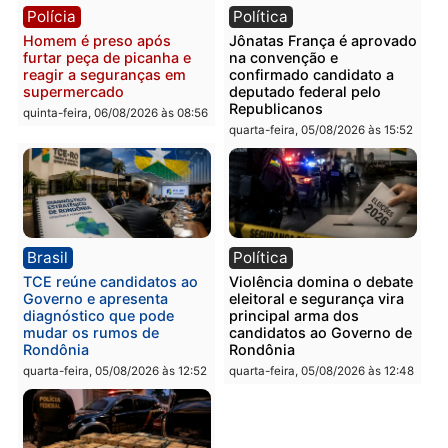
Homem é esfaqueado no
Três suspeitos ligados a
tórax durante briga com
facção criminosa são
vizinho no bairro Ulysses
presos por receptação e
Guimarães
adulteração de veículos
em Porto Velho
quinta-feira, 06/08/2026 às 09:24
quinta-feira, 06/08/2026 às 09:
Polícia
Polícia
Homem é preso com
Polícia Civil prende dois
drogas durante ação da
homens por tortura,
PM no Castanheira
tráfico e posse de arma 
Itapuã
quinta-feira, 06/08/2026 às 09:02
quinta-feira, 06/08/2026 às 08: