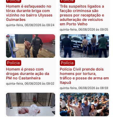
mandato da prefeita de
quinta-feira, 06/08/2026 às 20:51
Pimenta Bueno
quinta-feira, 06/08/2026 às 18:
Polícia
Polícia
Policiais militares
Jovem é encontrado mor
recuperam moto furtada e
na Rua dos Cravos e cas
prendem trio na zona
é investigado pela políci
Leste
em RO
quinta-feira, 06/08/2026 às 09:28
quinta-feira, 06/08/2026 às 09:
Polícia
Polícia