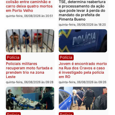
Polícia
Polícia
Homem é encontrado
Polícia Militar apreende
morto em residência no
explosivos e embarcaçã
bairro Colina Park em RO
durante patrulhamento
fluvial no Rio Madeira e
sexta-feira, 07/08/2026 às 09:30
Porto Velho
sexta-feira, 07/08/2026 às 09:2
Polícia
Política
Tragédia na BR-364:
Ministro Dias Tofolli , do
colisão entre caminhão e
TSE, determina reabertu
carro deixa quatro mortos
e processamento da açã
em Porto Velho
que pode levar à perda d