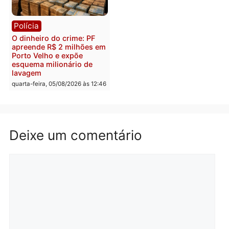
Polícia
Política
Homem é preso após
Jônatas França é aprova
furtar peça de picanha e
na convenção e
reagir a seguranças em
confirmado candidato a
supermercado
deputado federal pelo
Republicanos
quinta-feira, 06/08/2026 às 08:56
quarta-feira, 05/08/2026 às 15:
Brasil
Política
TCE reúne candidatos ao
Violência domina o deba
Governo e apresenta
eleitoral e segurança vir
diagnóstico que pode
principal arma dos
mudar os rumos de
candidatos ao Governo 
Rondônia
Rondônia