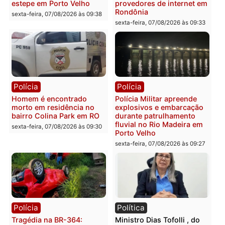
Polícia
Polícia
2 MILHÕES – Unnesa
Polícia Federal apreende
apresenta documentos
400 quilos de drogas e
que comprovam
prende motorista em RO
transparência e legalidade
sexta-feira, 07/08/2026 às 09:
na operação alvo da PF
sexta-feira, 07/08/2026 às 12:24
Polícia
Polícia
Casal é preso pela PRF
Polícia Civil deflagra
com mais de 72 quilos de
operação contra facção
mercúrio escondidos em
criminosa que atacava
estepe em Porto Velho
provedores de internet 
Rondônia
sexta-feira, 07/08/2026 às 09:38
sexta-feira, 07/08/2026 às 09:3