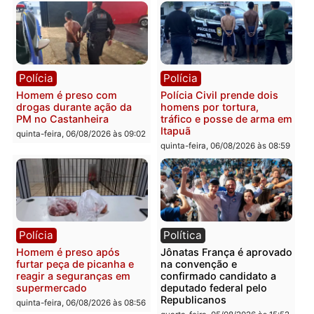
Polícia
Polícia
Policiais militares
Jovem é encontrado mor
recuperam moto furtada e
na Rua dos Cravos e cas
prendem trio na zona
é investigado pela políci
Leste
em RO
quinta-feira, 06/08/2026 às 09:28
quinta-feira, 06/08/2026 às 09:
Polícia
Polícia
Homem é esfaqueado no
Três suspeitos ligados a
tórax durante briga com
facção criminosa são
vizinho no bairro Ulysses
presos por receptação e
Guimarães
adulteração de veículos
em Porto Velho
quinta-feira, 06/08/2026 às 09:24
quinta-feira, 06/08/2026 às 09: