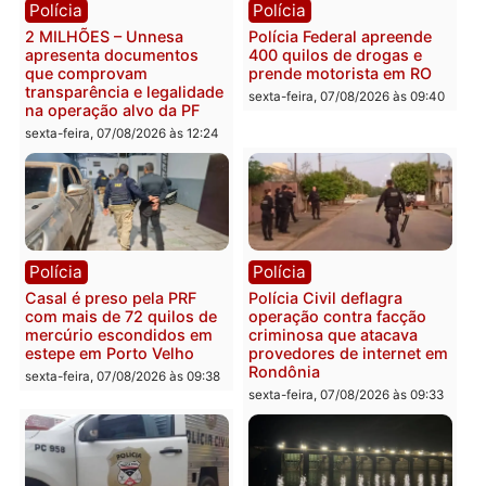
Plano de Governo com
Evanildo pode ser o
228 projetos, metas
primeiro pastor de
públicas e
Rondônia na Câmara
acompanhamento de
Federal
resultados
sexta-feira, 07/08/2026 às 18:3
sexta-feira, 07/08/2026 às 18:49
Polícia
Polícia
2 MILHÕES – Unnesa
Polícia Federal apreende
apresenta documentos
400 quilos de drogas e
que comprovam
prende motorista em RO
transparência e legalidade
sexta-feira, 07/08/2026 às 09:
na operação alvo da PF
sexta-feira, 07/08/2026 às 12:24