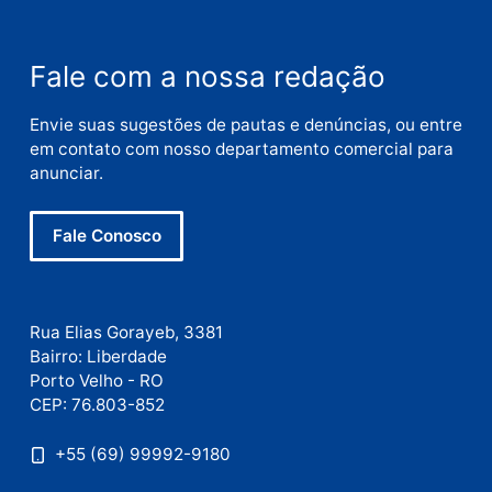
Nome
E-
mail
Site
Este site utiliza o Akismet para reduzir spam.
Saiba
como seus dados em comentários são processados
.
Publicidade