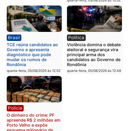
Polícia
Polícia
Homem é preso com
Polícia Civil prende dois
drogas durante ação da
homens por tortura,
PM no Castanheira
tráfico e posse de arma 
Itapuã
quinta-feira, 06/08/2026 às 09:02
quinta-feira, 06/08/2026 às 08:
Polícia
Política
Homem é preso após
Jônatas França é aprova
furtar peça de picanha e
na convenção e
reagir a seguranças em
confirmado candidato a
supermercado
deputado federal pelo
Republicanos
quinta-feira, 06/08/2026 às 08:56