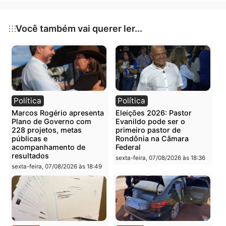
Publicidade
Categorias
Política
Você também vai querer ler...
Política
Política
Marcos Rogério apresenta
Eleições 2026: Pastor