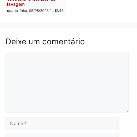
quarta-feira, 05/08/2026 às 15:
Brasil
Política
TCE reúne candidatos ao
Violência domina o deba
Governo e apresenta
eleitoral e segurança vir
diagnóstico que pode
principal arma dos
mudar os rumos de
candidatos ao Governo 
Rondônia
Rondônia
quarta-feira, 05/08/2026 às 12:52
quarta-feira, 05/08/2026 às 12:
Polícia
O dinheiro do crime: PF