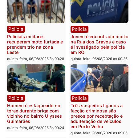
Porto Velho
sexta-feira, 07/08/2026 às 09:2
Polícia
Política
Tragédia na BR-364:
Ministro Dias Tofolli , do
colisão entre caminhão e
TSE, determina reabertu
carro deixa quatro mortos
e processamento da açã
em Porto Velho
que pode levar à perda d
mandato da prefeita de
quinta-feira, 06/08/2026 às 20:51
Pimenta Bueno
quinta-feira, 06/08/2026 às 18: