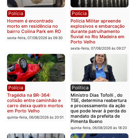
Polícia
Polícia
Casal é preso pela PRF
Polícia Civil deflagra
com mais de 72 quilos de
operação contra facção
mercúrio escondidos em
criminosa que atacava
estepe em Porto Velho
provedores de internet 
Rondônia
sexta-feira, 07/08/2026 às 09:38
sexta-feira, 07/08/2026 às 09:3
Polícia
Polícia
Homem é encontrado
Polícia Militar apreende
morto em residência no
explosivos e embarcaçã
bairro Colina Park em RO
durante patrulhamento
fluvial no Rio Madeira e
sexta-feira, 07/08/2026 às 09:30