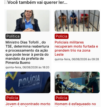
Publicidade
Categorias
Política
Você também vai querer ler...
Política
Polícia
Ministro Dias Tofolli , do
Policiais militares
TSE, determina reabertura
recuperam moto furtada 
e processamento da ação
prendem trio na zona