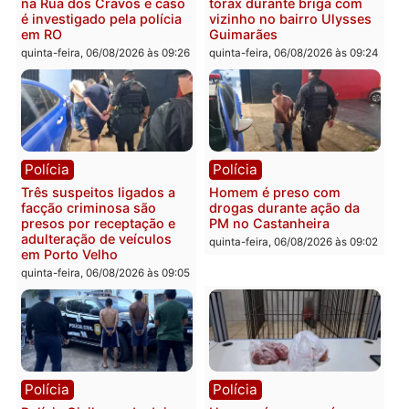
que pode levar à perda do
Leste
mandato da prefeita de
quinta-feira, 06/08/2026 às 09:
Pimenta Bueno
quinta-feira, 06/08/2026 às 18:20
Polícia
Polícia
Jovem é encontrado morto
Homem é esfaqueado no
na Rua dos Cravos e caso
tórax durante briga com
é investigado pela polícia
vizinho no bairro Ulysse
em RO
Guimarães
quinta-feira, 06/08/2026 às 09:26
quinta-feira, 06/08/2026 às 09