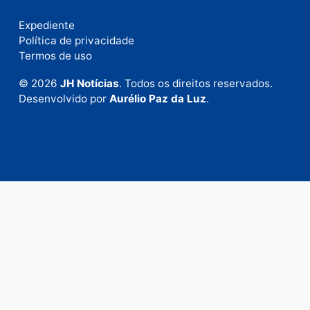
Fale com a nossa redação
Envie suas sugestões de pautas e denúncias, ou en
em contato com nosso departamento comercial pa
anunciar.
Fale Conosco
Rua Elias Gorayeb, 3381
Bairro: Liberdade
Porto Velho - RO
CEP: 76.803-852
+55 (69) 99992-9180