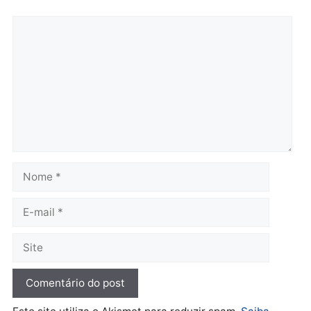
horária em RO
Operação Contemplados
quarta-feira, 05/08/2026 às 12:25
cumpre mandados e
prende investigado por
fraude na falsa oferta de
financiamentos
quarta-feira, 05/08/2026 às 12:
Polícia
Adolescentes são
apreendidos após furto em
farmácia na zona sul de
Porto Velho
quarta-feira, 05/08/2026 às 09:15