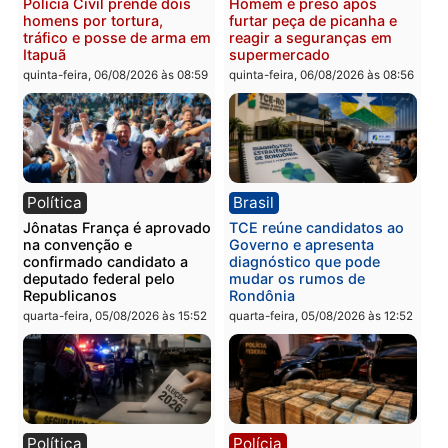
Polícia
Polícia
Três suspeitos ligados a
Homem é preso com
facção criminosa são
drogas durante ação da
presos por receptação e
PM no Castanheira
adulteração de veículos
quinta-feira, 06/08/2026 às 09:
em Porto Velho
quinta-feira, 06/08/2026 às 09:05
Polícia
Polícia
Polícia Civil prende dois
Homem é preso após
homens por tortura,
furtar peça de picanha e
tráfico e posse de arma em
reagir a seguranças em
Itapuã
supermercado
quinta-feira, 06/08/2026 às 08:59
quinta-feira, 06/08/2026 às 08: