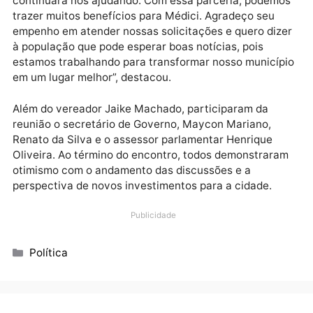
nossa gente”, afirmou Nim Barroso.
O prefeito Sérgio do Skinão ressaltou a importância 
apoio do parlamentar para o desenvolvimento do
município. “O deputado Nim Barroso sempre esteve
presente em nossa cidade, e tenho certeza de que
continuará nos ajudando. Com essa parceria, podem
trazer muitos benefícios para Médici. Agradeço seu
empenho em atender nossas solicitações e quero diz
à população que pode esperar boas notícias, pois
estamos trabalhando para transformar nosso municí
em um lugar melhor”, destacou.
Além do vereador Jaike Machado, participaram da
reunião o secretário de Governo, Maycon Mariano,
Renato da Silva e o assessor parlamentar Henrique
Oliveira. Ao término do encontro, todos demonstrar
otimismo com o andamento das discussões e a
perspectiva de novos investimentos para a cidade.