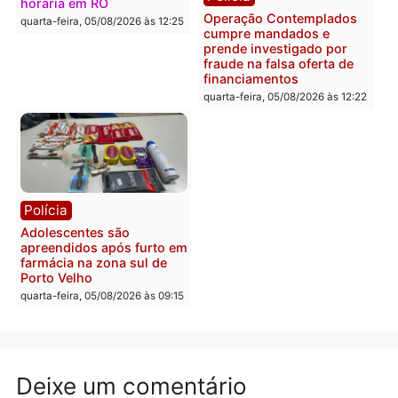
mais de 80 para a prisão
retirar propaganda de
em 2026
Fúria após convenção
quarta-feira, 05/08/2026 às 12:31
quarta-feira, 05/08/2026 às 12:
Polícia
Com apenas 28% do
efetivo, Polícia Civil de
Rondônia tem maior déficit
Política
do país, aponta estudo
Convenções chegam ao
quarta-feira, 05/08/2026 às 12:29
fim e eleições de 2026
entram na reta decisiva 
Rondônia
quarta-feira, 05/08/2026 às 12:
Rondônia
Médicos são investigados
por suspeita de receber
salário sem cumprir carga
Polícia