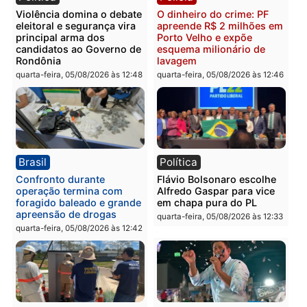
Política
Brasil
Jônatas França é aprovado
TCE reúne candidatos a
na convenção e
Governo e apresenta
confirmado candidato a
diagnóstico que pode
deputado federal pelo
mudar os rumos de
Republicanos
Rondônia
quarta-feira, 05/08/2026 às 15:52
quarta-feira, 05/08/2026 às 12:
Política
Polícia
Violência domina o debate
O dinheiro do crime: PF
eleitoral e segurança vira
apreende R$ 2 milhões 
principal arma dos
Porto Velho e expõe
candidatos ao Governo de
esquema milionário de
Rondônia
lavagem