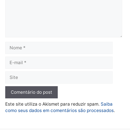
quarta-feira, 05/08/2026 às 12:52
quarta-feira, 05/08/2026 às 12:
Polícia
O dinheiro do crime: PF
apreende R$ 2 milhões em
Porto Velho e expõe
esquema milionário de
lavagem
quarta-feira, 05/08/2026 às 12:46
Deixe um comentário
Comentário