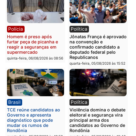
Homem é esfaqueado no
Três suspeitos ligados a
tórax durante briga com
facção criminosa são
vizinho no bairro Ulysses
presos por receptação e
Guimarães
adulteração de veículos
em Porto Velho
quinta-feira, 06/08/2026 às 09:24
quinta-feira, 06/08/2026 às 09:
Polícia
Polícia
Homem é preso com
Polícia Civil prende dois
drogas durante ação da
homens por tortura,
PM no Castanheira
tráfico e posse de arma 
Itapuã
quinta-feira, 06/08/2026 às 09:02
quinta-feira, 06/08/2026 às 08: