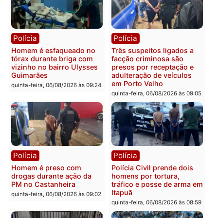
mandato da prefeita de
quinta-feira, 06/08/2026 às 20:51
Pimenta Bueno
quinta-feira, 06/08/2026 às 18:
Polícia
Polícia
Policiais militares
Jovem é encontrado mor
recuperam moto furtada e
na Rua dos Cravos e cas
prendem trio na zona
é investigado pela políci
Leste
em RO
quinta-feira, 06/08/2026 às 09:28
quinta-feira, 06/08/2026 às 09:
Polícia
Polícia