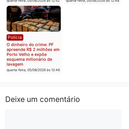
Polícia
Política
Homem é preso após
Jônatas França é aprova
furtar peça de picanha e
na convenção e
reagir a seguranças em
confirmado candidato a
supermercado
deputado federal pelo
Republicanos
quinta-feira, 06/08/2026 às 08:56
quarta-feira, 05/08/2026 às 15:
Brasil
Política
TCE reúne candidatos ao
Violência domina o deba
Governo e apresenta
eleitoral e segurança vir
diagnóstico que pode
principal arma dos
mudar os rumos de
candidatos ao Governo 
Rondônia
Rondônia