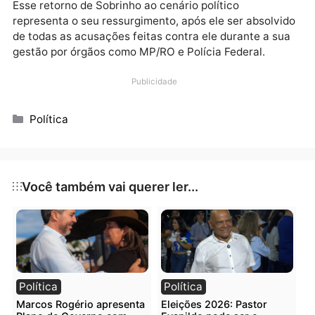
“Estou ansioso para contar para vocês, sobre um
projeto que nasceu com o propósito de ser uma voz,
não só a minha voz, mas a nossa voz!”, diz Roberto
Sobrinho.
Esse retorno de Sobrinho ao cenário político
representa o seu ressurgimento, após ele ser absolv
de todas as acusações feitas contra ele durante a s
gestão por órgãos como MP/RO e Polícia Federal.
Publicidade
Categorias
Política
Você também vai querer ler...