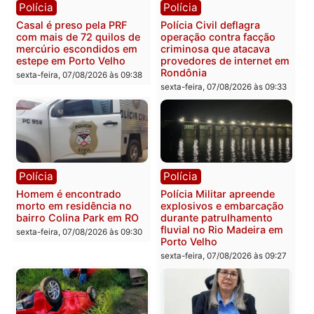
2 MILHÕES – Unnesa
Polícia Federal apreende
apresenta documentos
400 quilos de drogas e
que comprovam
prende motorista em RO
transparência e legalidade
sexta-feira, 07/08/2026 às 09:
na operação alvo da PF
sexta-feira, 07/08/2026 às 12:24
Polícia
Polícia
Casal é preso pela PRF
Polícia Civil deflagra
com mais de 72 quilos de
operação contra facção
mercúrio escondidos em
criminosa que atacava
estepe em Porto Velho
provedores de internet 
Rondônia
sexta-feira, 07/08/2026 às 09:38
sexta-feira, 07/08/2026 às 09:3