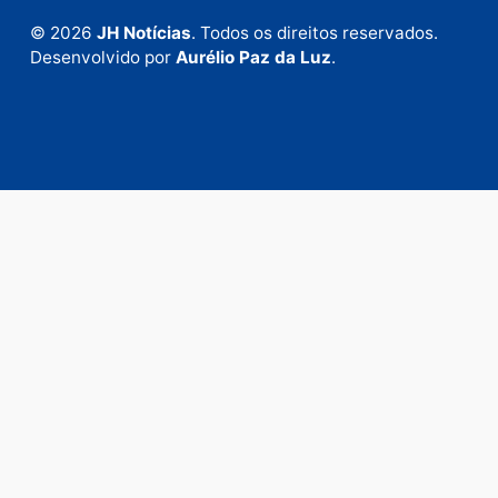
Envie suas sugestões de pautas e denúncias, ou en
em contato com nosso departamento comercial pa
anunciar.
Fale Conosco
Rua Elias Gorayeb, 3381
Bairro: Liberdade
Porto Velho - RO
CEP: 76.803-852
+55 (69) 99992-9180