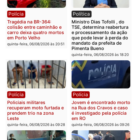
Polícia
Polícia
Homem é encontrado
Polícia Militar apreende
morto em residência no
explosivos e embarcaçã
bairro Colina Park em RO
durante patrulhamento
fluvial no Rio Madeira e
sexta-feira, 07/08/2026 às 09:30
Porto Velho
sexta-feira, 07/08/2026 às 09:2
Polícia
Política
Tragédia na BR-364:
Ministro Dias Tofolli , do
colisão entre caminhão e
TSE, determina reabertu
carro deixa quatro mortos
e processamento da açã
em Porto Velho
que pode levar à perda d