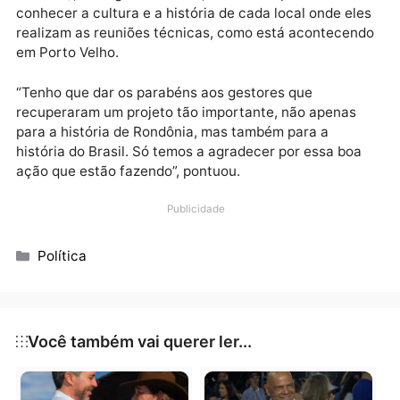
desse tesouro. Por conta disso, a Justiça Federal
ganhou um prêmio nacional pela forma como conduz
esse processo”, comentou o desembargador.
CONHECER A CULTURA
O presidente do Conselho Nacional de Controle Inte
(Conaci), Rodrigo Fontenelle, falou da importância d
conhecer a cultura e a história de cada local onde el
realizam as reuniões técnicas, como está acontece
em Porto Velho.
“Tenho que dar os parabéns aos gestores que
recuperaram um projeto tão importante, não apenas
para a história de Rondônia, mas também para a
história do Brasil. Só temos a agradecer por essa bo
ação que estão fazendo”, pontuou.