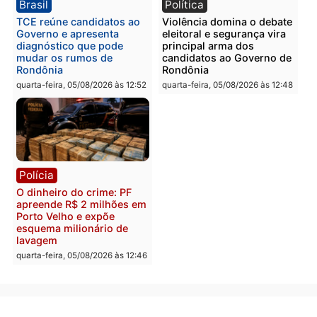
Homem é preso com
Polícia Civil prende dois
drogas durante ação da
homens por tortura,
PM no Castanheira
tráfico e posse de arma 
Itapuã
quinta-feira, 06/08/2026 às 09:02
quinta-feira, 06/08/2026 às 08:
Polícia
Política
Homem é preso após
Jônatas França é aprova
furtar peça de picanha e
na convenção e
reagir a seguranças em
confirmado candidato a
supermercado
deputado federal pelo
Republicanos
quinta-feira, 06/08/2026 às 08:56
quarta-feira, 05/08/2026 às 15: