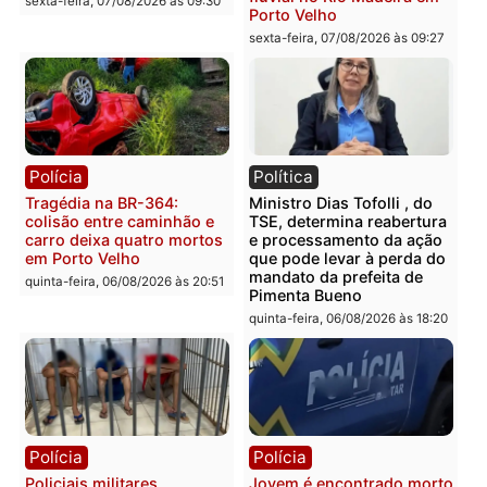
Casal é preso pela PRF
Polícia Civil deflagra
com mais de 72 quilos de
operação contra facção
mercúrio escondidos em
criminosa que atacava
estepe em Porto Velho
provedores de internet 
Rondônia
sexta-feira, 07/08/2026 às 09:38
sexta-feira, 07/08/2026 às 09:3
Polícia
Polícia
Homem é encontrado
Polícia Militar apreende
morto em residência no
explosivos e embarcaçã
bairro Colina Park em RO
durante patrulhamento
fluvial no Rio Madeira e
sexta-feira, 07/08/2026 às 09:30
Porto Velho
sexta-feira, 07/08/2026 às 09:2