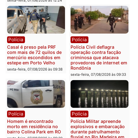
resultados
sexta-feira, 07/08/2026 às 18:3
sexta-feira, 07/08/2026 às 18:49
Polícia
Polícia
2 MILHÕES – Unnesa
Polícia Federal apreende
apresenta documentos
400 quilos de drogas e
que comprovam
prende motorista em RO
transparência e legalidade
sexta-feira, 07/08/2026 às 09:
na operação alvo da PF
sexta-feira, 07/08/2026 às 12:24
Polícia
Polícia