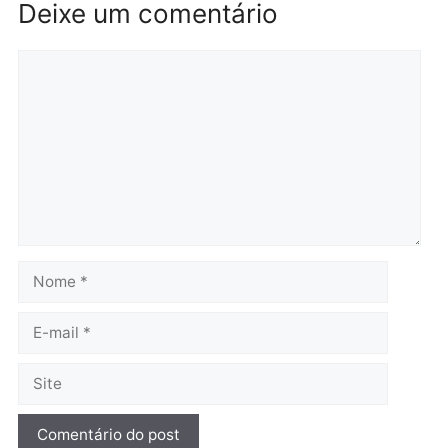
Brasil
Política
TCE reúne candidatos ao
Violência domina o deba
Governo e apresenta
eleitoral e segurança vir
diagnóstico que pode
principal arma dos
mudar os rumos de
candidatos ao Governo 
Rondônia
Rondônia
quarta-feira, 05/08/2026 às 12:52
quarta-feira, 05/08/2026 às 12:
Polícia
O dinheiro do crime: PF
apreende R$ 2 milhões em
Porto Velho e expõe
esquema milionário de
lavagem