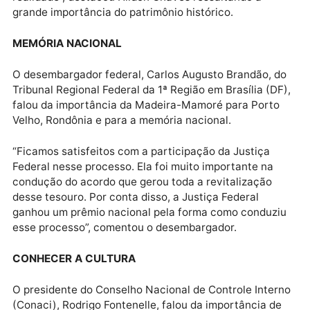
“Os recursos de compensação para realizar esta obr
estavam parados havia cerca de 10 anos e o comple
tomado pelo mato. Foi necessário um grande esforço
por parte da Prefeitura e vários outros órgãos públi
e instituições para que a revitalização se tornasse 
realidade”, destacou Hildon Chaves ressaltando a
grande importância do patrimônio histórico.
MEMÓRIA NACIONAL
O desembargador federal, Carlos Augusto Brandão, 
Tribunal Regional Federal da 1ª Região em Brasília (D
falou da importância da Madeira-Mamoré para Port
Velho, Rondônia e para a memória nacional.
“Ficamos satisfeitos com a participação da Justiça
Federal nesse processo. Ela foi muito importante na
condução do acordo que gerou toda a revitalização