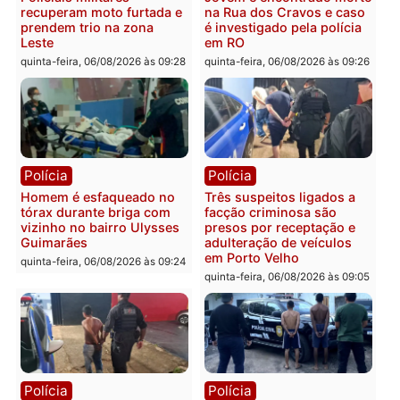
Polícia
Política
Tragédia na BR-364:
Ministro Dias Tofolli , do
colisão entre caminhão e
TSE, determina reabertu
carro deixa quatro mortos
e processamento da açã
em Porto Velho
que pode levar à perda d
mandato da prefeita de
quinta-feira, 06/08/2026 às 20:51
Pimenta Bueno
quinta-feira, 06/08/2026 às 18:
Polícia
Polícia
Policiais militares
Jovem é encontrado mor
recuperam moto furtada e
na Rua dos Cravos e cas
prendem trio na zona
é investigado pela políci