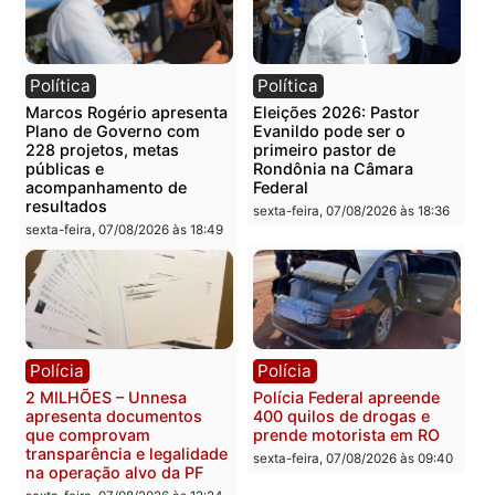
Publicidade
Categorias
Política
Você também vai querer ler...
Política
Política
Marcos Rogério apresenta
Eleições 2026: Pastor
Plano de Governo com
Evanildo pode ser o
228 projetos, metas
primeiro pastor de
públicas e
Rondônia na Câmara
acompanhamento de
Federal