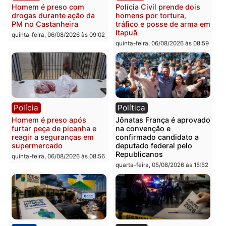
Leste
em RO
quinta-feira, 06/08/2026 às 09:28
quinta-feira, 06/08/2026 às 09:
Polícia
Polícia
Homem é esfaqueado no
Três suspeitos ligados a
tórax durante briga com
facção criminosa são
vizinho no bairro Ulysses
presos por receptação e
Guimarães
adulteração de veículos
em Porto Velho
quinta-feira, 06/08/2026 às 09:24
quinta-feira, 06/08/2026 às 09:
Polícia
Polícia