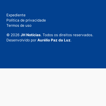
Fale com a nossa redação
Envie suas sugestões de pautas e denúncias, ou en
em contato com nosso departamento comercial pa
anunciar.
Fale Conosco
Rua Elias Gorayeb, 3381
Bairro: Liberdade
Porto Velho - RO