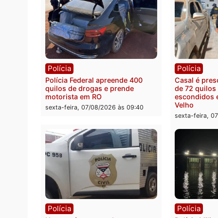
Política
Polít
Marcos Rogério apresenta Plano
Eleiçõ
de Governo com 228 projetos,
pode s
metas públicas e
Rondô
acompanhamento de resultados
sexta-
sexta-feira, 07/08/2026 às 18:49
Polícia
Políc
Polícia Federal apreende 400
Casal