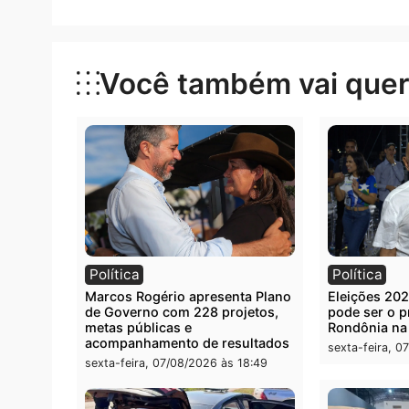
Categorias
Política
Você também vai que