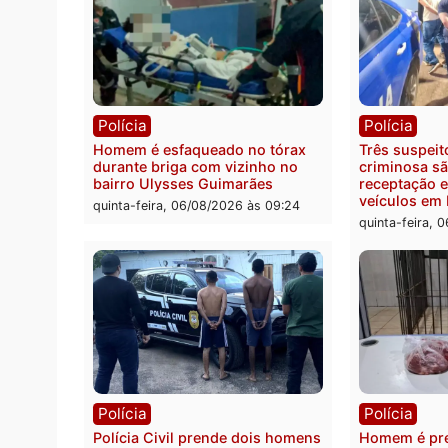
Política
Políc
Ministro Dias Tofolli , do TSE,
Polici
determina reabertura e
moto f
processamento da ação que
zona 
pode levar à perda do mandato
quinta
da prefeita de Pimenta Bueno
quinta-feira, 06/08/2026 às 18:20