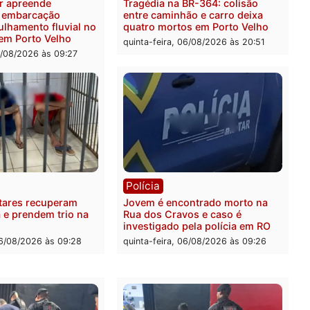
quilos de mercúrio
contra facção criminosa 
didos em estepe em Porto
atacava provedores de int
em Rondônia
feira, 07/08/2026 às 09:38
sexta-feira, 07/08/2026 às 0
ia
Polícia
a Militar apreende
Tragédia na BR-364: colis
sivos e embarcação
entre caminhão e carro de
e patrulhamento fluvial no
quatro mortos em Porto V
adeira em Porto Velho
quinta-feira, 06/08/2026 às 2
feira, 07/08/2026 às 09:27