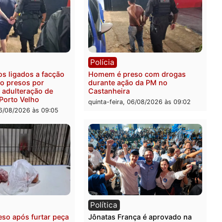
ia
Polícia
ais militares recuperam
Jovem é encontrado mort
urtada e prendem trio na
Rua dos Cravos e caso é
Leste
investigado pela polícia 
-feira, 06/08/2026 às 09:28
quinta-feira, 06/08/2026 às 