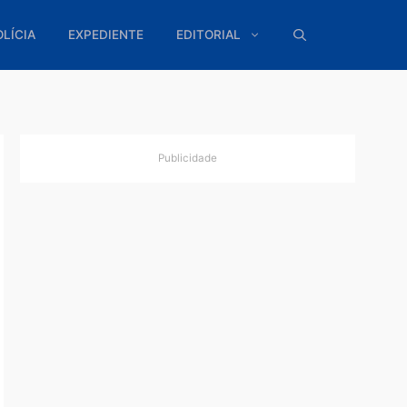
ÍTICA
POLÍCIA
EXPEDIENTE
EDITORIAL
Publicidade
risto
em (DER)