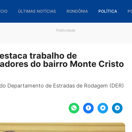
🏠 INÍCIO
ÚLTIMAS NOTÍCIAS
RONDÔNIA
POL
Publicidade
o destaca trabalho de
moradores do bairro Monte C
parceria do Departamento de Estradas de Rodag
ura