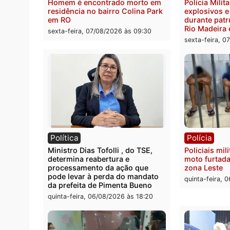
quilos de drogas e prende
de 72 
motorista em RO
escon
Velho
sexta-feira, 07/08/2026 às 09:40
sexta-
Polícia
Políc
Homem é encontrado morto em
Políci
residência no bairro Colina Park
explo
em RO
durant
Rio M
sexta-feira, 07/08/2026 às 09:30
sexta-