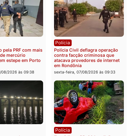
ica
Polícia
es 2026: Pastor Evanildo
2 MILHÕES – Unnesa apre
er o primeiro pastor de
documentos que compro
nia na Câmara Federal
transparência e legalidad
operação alvo da PF
feira, 07/08/2026 às 18:36
sexta-feira, 07/08/2026 às 1
ia
Polícia
 é preso pela PRF com mais
Polícia Civil deflagra ope