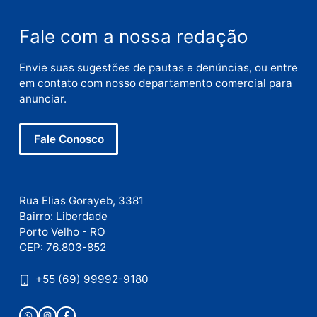
Nome
E-
mail
Site
Este site utiliza o Akismet para reduzir spam.
Saiba
como seus dados em comentários são processados
.
Publicidade