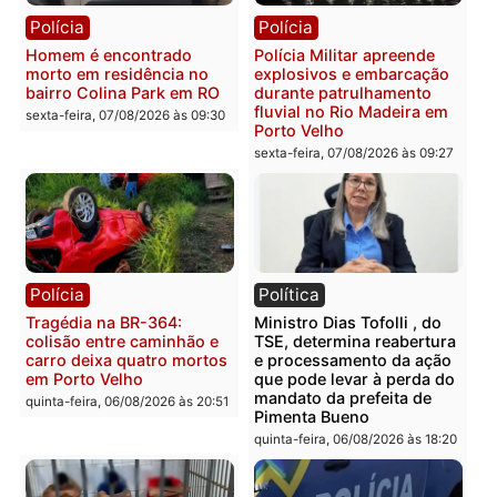
Polícia
Polícia
Casal é preso pela PRF
Polícia Civil deflagra
com mais de 72 quilos de
operação contra facção
mercúrio escondidos em
criminosa que atacava
estepe em Porto Velho
provedores de internet 
Rondônia
sexta-feira, 07/08/2026 às 09:38
sexta-feira, 07/08/2026 às 09:3
Polícia
Polícia
Homem é encontrado
Polícia Militar apreende
morto em residência no
explosivos e embarcaçã
bairro Colina Park em RO
durante patrulhamento
fluvial no Rio Madeira e
sexta-feira, 07/08/2026 às 09:30
Porto Velho