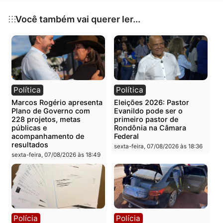
consideradas prioritárias para os municípios
rondonienses.
Publicidade
Categorias
Política
Você também vai querer ler...
Política
Política
Marcos Rogério apresenta
Eleições 2026: Pastor
Plano de Governo com
Evanildo pode ser o