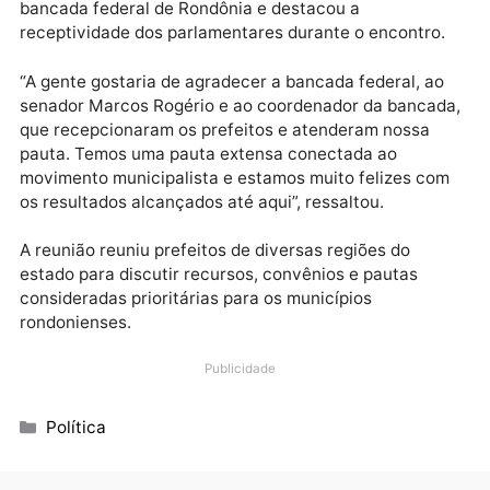
vereadores e secretários presentes nessa marcha. É
um movimento importante para fortalecer a dor de
cada prefeito e prefeita que está na ponta atendend
as necessidades da população”, afirmou.
O presidente também agradeceu a participação da
bancada federal de Rondônia e destacou a
receptividade dos parlamentares durante o encontro
“A gente gostaria de agradecer a bancada federal, a
senador Marcos Rogério e ao coordenador da banca
que recepcionaram os prefeitos e atenderam nossa
pauta. Temos uma pauta extensa conectada ao
movimento municipalista e estamos muito felizes c
os resultados alcançados até aqui”, ressaltou.
A reunião reuniu prefeitos de diversas regiões do
estado para discutir recursos, convênios e pautas