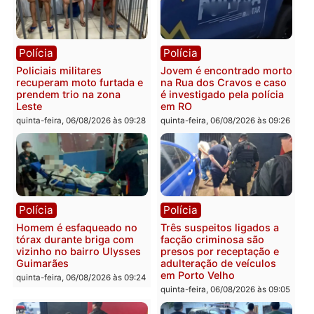
sexta-feira, 07/08/2026 às 09:2
Polícia
Política
Tragédia na BR-364:
Ministro Dias Tofolli , do
colisão entre caminhão e
TSE, determina reabertu
carro deixa quatro mortos
e processamento da açã
em Porto Velho
que pode levar à perda d
mandato da prefeita de
quinta-feira, 06/08/2026 às 20:51
Pimenta Bueno
quinta-feira, 06/08/2026 às 18:
Polícia
Polícia