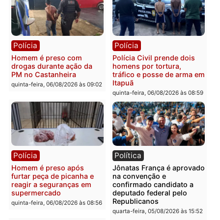
Policiais militares
Jovem é encontrado mor
recuperam moto furtada e
na Rua dos Cravos e cas
prendem trio na zona
é investigado pela políci
Leste
em RO
quinta-feira, 06/08/2026 às 09:28
quinta-feira, 06/08/2026 às 09:
Polícia
Polícia
Homem é esfaqueado no
Três suspeitos ligados a
tórax durante briga com
facção criminosa são
vizinho no bairro Ulysses
presos por receptação e
Guimarães
adulteração de veículos
em Porto Velho
quinta-feira, 06/08/2026 às 09:24
quinta-feira, 06/08/2026 às 09: