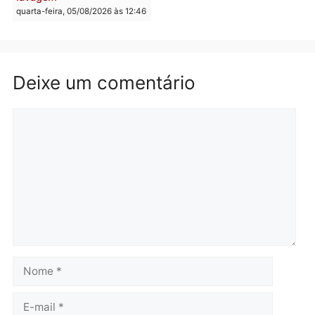
Brasil
Política
TCE reúne candidatos ao
Violência domina o deba
Governo e apresenta
eleitoral e segurança vir
diagnóstico que pode
principal arma dos
mudar os rumos de
candidatos ao Governo 
Rondônia
Rondônia
quarta-feira, 05/08/2026 às 12:52
quarta-feira, 05/08/2026 às 12:
Polícia
O dinheiro do crime: PF
apreende R$ 2 milhões em