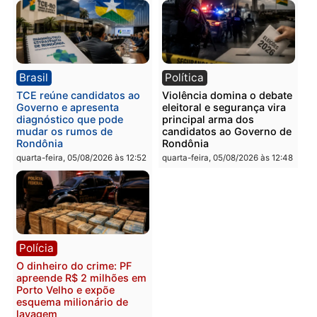
Polícia
Polícia
Homem é preso com
Polícia Civil prende dois
drogas durante ação da
homens por tortura,
PM no Castanheira
tráfico e posse de arma 
Itapuã
quinta-feira, 06/08/2026 às 09:02
quinta-feira, 06/08/2026 às 08:
Polícia
Política
Homem é preso após
Jônatas França é aprova
furtar peça de picanha e
na convenção e
reagir a seguranças em
confirmado candidato a
supermercado
deputado federal pelo
Republicanos
quinta-feira, 06/08/2026 às 08:56
quarta-feira, 05/08/2026 às 15: