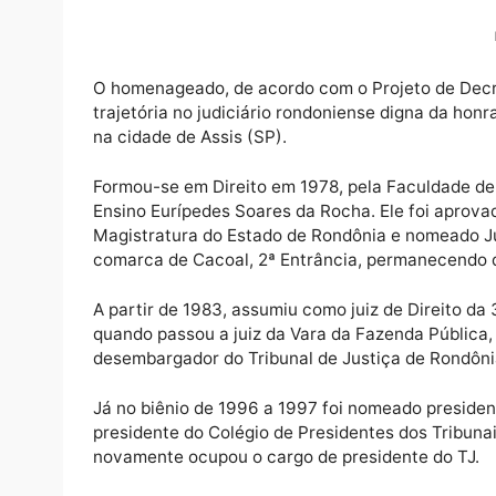
Como forma de reconhecimento pelos relevan
de Justiça (TJ-RO), o presidente da Assem
título de Cidadão Honorífico de Rondônia 
O homenageado, de acordo com o Projeto de
trajetória no judiciário rondoniense digna 
na cidade de Assis (SP).
Formou-se em Direito em 1978, pela Faculda
Ensino Eurípedes Soares da Rocha. Ele foi a
Magistratura do Estado de Rondônia e nomea
comarca de Cacoal, 2ª Entrância, permanec