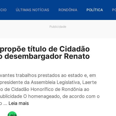
🏠 INÍCIO
ÚLTIMAS NOTÍCIAS
RONDÔNIA
POL
Publicidade
es propõe título de Cidadão
ia ao desembargador Renato
relevantes trabalhos prestados ao estado e, 
O), o presidente da Assembleia Legislativa, Laer
título de Cidadão Honorífico de Rondônia ao
si. Publicidade O homenageado, de acordo co
ria do ...
Leia mais