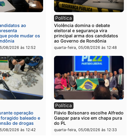
ia
Polícia
a Civil prende dois homens
Homem é preso após furt
rtura, tráfico e posse de
de picanha e reagir a seg
em Itapuã
em supermercado
-feira, 06/08/2026 às 08:59
quinta-feira, 06/08/2026 às 
l
Política
eúne candidatos ao
Violência domina o debat