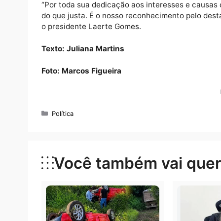
A partir de 1983, assumiu como juiz de Dire
quando passou a juiz da Vara da Fazenda Pú
desembargador do Tribunal de Justiça de Ro
Já no biênio de 1996 a 1997 foi nomeado pr
presidente do Colégio de Presidentes dos Tr
novamente ocupou o cargo de presidente do
“Por toda sua dedicação aos interesses e 
do que justa. É o nosso reconhecimento pe
o presidente Laerte Gomes.
Texto: Juliana Martins
Foto: Marcos Figueira