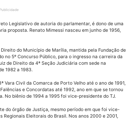
tes trabalhos prestados ao estado e, em especial, ao 
bleia Legislativa, Laerte Gomes (PSDB) propôs a conce
ao desembargador Renato Martins Mimessi.
Publicidade
 Decreto Legislativo de autoria do parlamentar, é don
da honraria proposta. Renato Mimessi nasceu em junho d
de de Direito do Município de Marília, mantida pela Fu
provado no 5º Concurso Público, para o ingresso na car
do Juiz de Direito da 4ª Seção Judiciária com sede na
endo de 1982 a 1983.