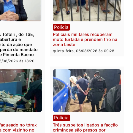
rer ler...
ica
Polícia
ro Dias Tofolli , do TSE,
Policiais militares recupe
ina reabertura e
moto furtada e prendem t
ssamento da ação que
zona Leste
levar à perda do mandato
quinta-feira, 06/08/2026 às 