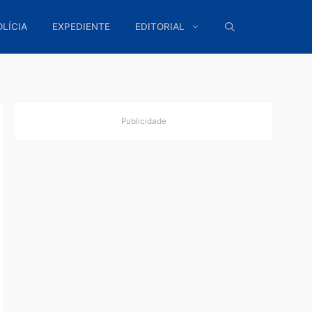
ÍTICA
POLÍCIA
EXPEDIENTE
EDITORIAL
Publicidade
em
te
m o