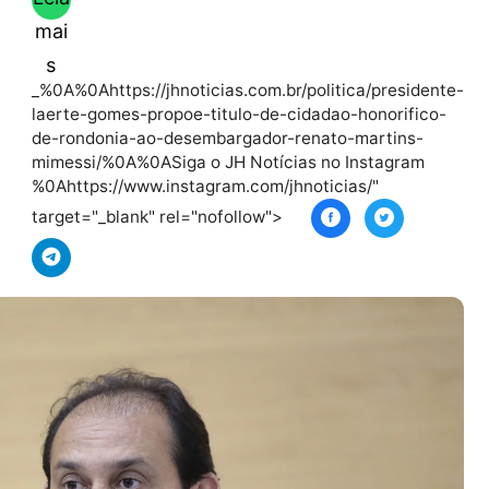
Leia
mai
s
_%0A%0Ahttps://jhnoticias.com.br/politica/pr
laerte-gomes-propoe-titulo-de-cidadao-hono
de-rondonia-ao-desembargador-renato-mart
mimessi/%0A%0ASiga o JH Notícias no Insta
%0Ahttps://www.instagram.com/jhnoticias/"
target="_blank" rel="nofollow">