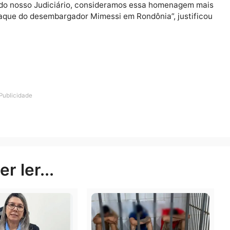
ito da 3ª Vara Civil da Comarca de Porto Velho até o ano
blica, Falências e Concordatas até 1992, ano em que s
ndônia. No biênio de 1994 a 1995 foi vice-presidente d
esidente do órgão de Justiça, mesmo período em que foi
ibunais Regionais Eleitorais do Brasil. Nos anos 2000 e
 TJ.
causas do nosso Judiciário, consideramos essa homena
lo destaque do desembargador Mimessi em Rondônia”, ju
Publicidade