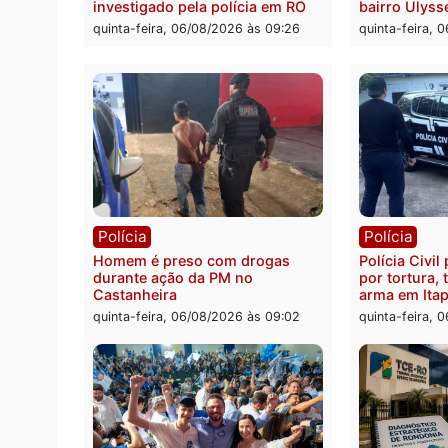
da pre
quinta-
Polícia
Políc
Jovem é encontrado morto na
Homem
Rua dos Cravos e caso é
duran
investigado pela polícia em RO
bairr
quinta-feira, 06/08/2026 às 09:26
quinta