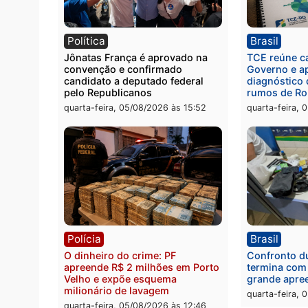
Polícia
Políc
Homem é preso com drogas
Políci
durante ação da PM no
por to
Castanheira
arma 
quinta-feira, 06/08/2026 às 09:02
quinta
Política
Brasi
Jônatas França é aprovado na
TCE r