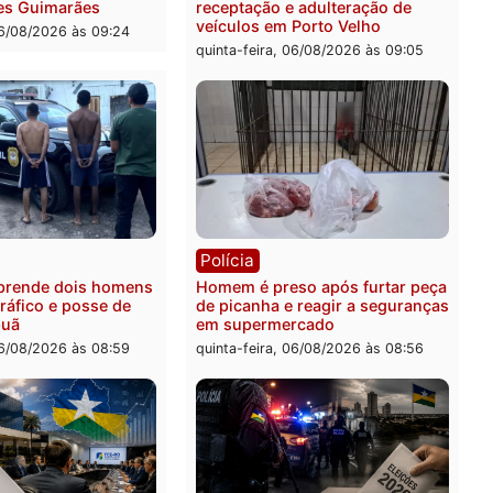
feita de Pimenta Bueno
feira, 06/08/2026 às 18:20
ia
Polícia
 é esfaqueado no tórax
Três suspeitos ligados a 
te briga com vizinho no
criminosa são presos por
o Ulysses Guimarães
receptação e adulteração
veículos em Porto Velho
-feira, 06/08/2026 às 09:24
quinta-feira, 06/08/2026 às 