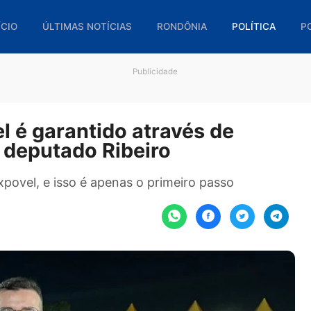
🏠 INÍCIO
ÚLTIMAS NOTÍCIAS
RONDÔNIA
POL
Publicidade
povel é garantido através de
 do deputado Ribeiro
r a Expovel, e isso é apenas o primeiro passo