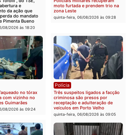
ica
Polícia
ro Dias Tofolli , do TSE,
Policiais militares recupe
ina reabertura e
moto furtada e prendem t
ssamento da ação que
zona Leste
levar à perda do mandato
quinta-feira, 06/08/2026 às 
feita de Pimenta Bueno
feira, 06/08/2026 às 18:20