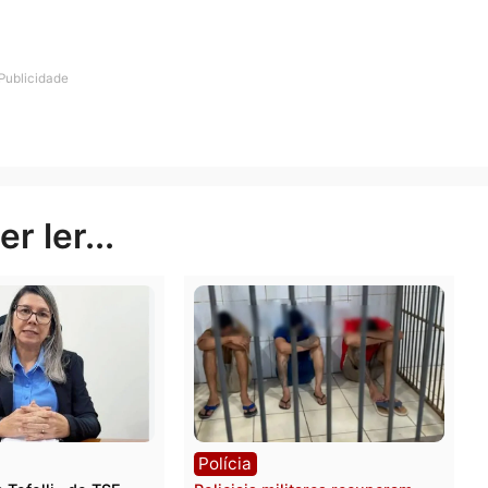
o da emenda parlamentar no valor de R$ 70 mil é para 
bito das Corporações Militares do Estado de Rondônia.
u horário de folga, poderá ser remunerado para reforça
do uma melhor segurança às famílias que estão visitando
 o parlamentar.
Publicidade
rer ler...