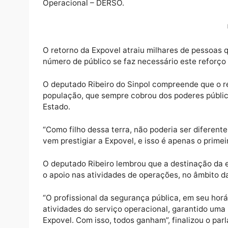
Para ampliar a segurança durante a 12ª Fei
Sinpol (Patriota) destinou emenda parlament
Operacional – DERSO.
O retorno da Expovel atraiu milhares de pe
número de público se faz necessário este r
O deputado Ribeiro do Sinpol compreende q
população, que sempre cobrou dos poderes p
Estado.
“Como filho dessa terra, não poderia ser di
vem prestigiar a Expovel, e isso é apenas o 