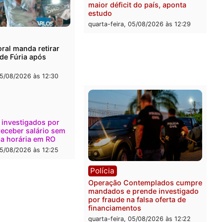
l
Política
onto durante operação
Flávio Bolsonaro escolhe 
na com foragido baleado e
Gaspar para vice em chap
e apreensão de drogas
do PL
-feira, 05/08/2026 às 12:42
quarta-feira, 05/08/2026 às 
Polícia
Com apenas 28% do efeti
Polícia Civil de Rondônia
maior déficit do país, apo
estudo
quarta-feira, 05/08/2026 às 
ica