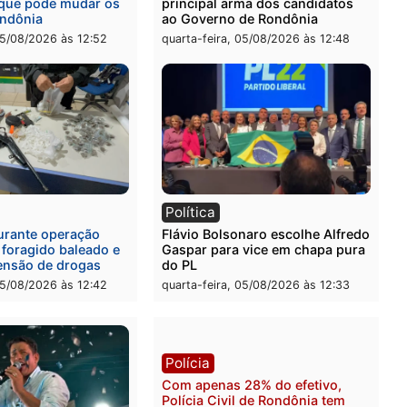
em Itapuã
em supermercado
-feira, 06/08/2026 às 08:59
quinta-feira, 06/08/2026 às 
l
Política
eúne candidatos ao
Violência domina o debat
no e apresenta
eleitoral e segurança vira
óstico que pode mudar os
principal arma dos candi
 de Rondônia
ao Governo de Rondônia
-feira, 05/08/2026 às 12:52
quarta-feira, 05/08/2026 às 