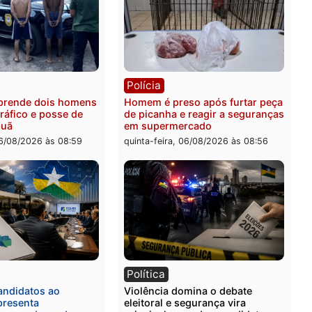
ia
Polícia
 é esfaqueado no tórax
Três suspeitos ligados a 
te briga com vizinho no
criminosa são presos por
o Ulysses Guimarães
receptação e adulteração
veículos em Porto Velho
-feira, 06/08/2026 às 09:24
quinta-feira, 06/08/2026 às 
ia
Polícia
a Civil prende dois homens
Homem é preso após furt
rtura, tráfico e posse de
de picanha e reagir a seg