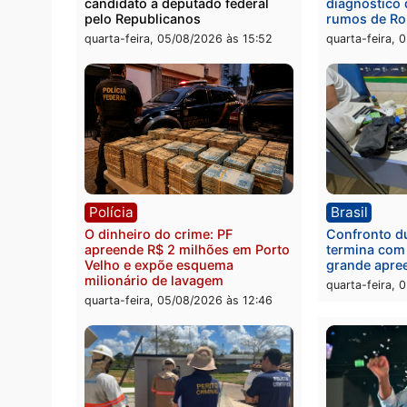
Castanheira
arma 
quinta-feira, 06/08/2026 às 09:02
quinta
Política
Brasi
Jônatas França é aprovado na
TCE r
convenção e confirmado
Gover
candidato a deputado federal
diagn
pelo Republicanos
rumos
quarta-feira, 05/08/2026 às 15:52
quarta