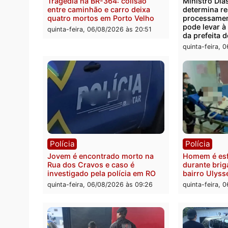
Polícia
Polít
Tragédia na BR-364: colisão
Minist
entre caminhão e carro deixa
determ
quatro mortos em Porto Velho
proce
pode 
quinta-feira, 06/08/2026 às 20:51
da pre
quinta-