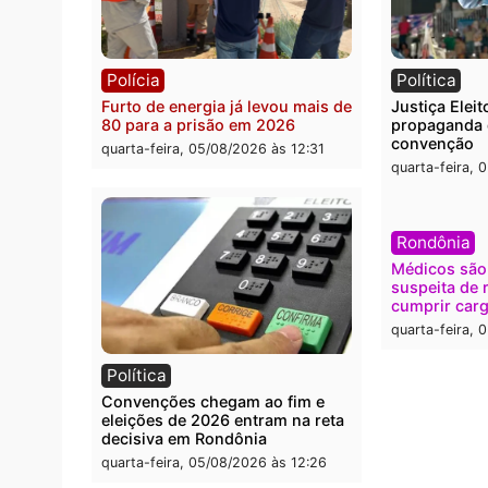
Polícia
Brasi
O dinheiro do crime: PF
Confr
apreende R$ 2 milhões em Porto
termi
Velho e expõe esquema
grand
milionário de lavagem
quarta
quarta-feira, 05/08/2026 às 12:46
Polícia
Polít