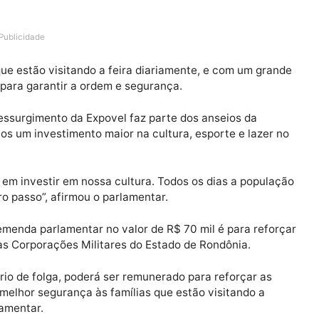
ra Agropecuária de Porto Velho – Expovel, o deputado Ri
ar para utilização da Diária Especial de Reforço de Se
Publicidade
ssoas que estão visitando a feira diariamente, e com um
eforço para garantir a ordem e segurança.
ue o ressurgimento da Expovel faz parte dos anseios d
úblicos um investimento maior na cultura, esporte e l
ferente em investir em nossa cultura. Todos os dias a p
primeiro passo”, afirmou o parlamentar.