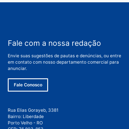
Nome
E-
mail
Site
Este site utiliza o Akismet para reduzir spam.
Saiba
como seus dados em comentários são processados
.