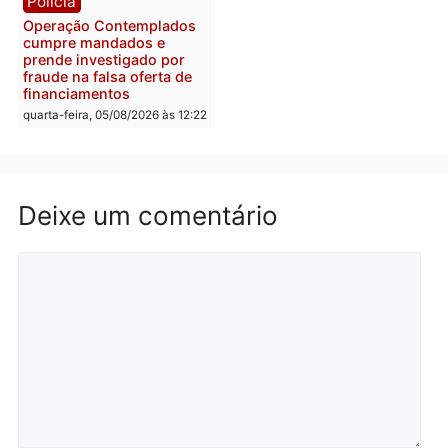
quarta-feira, 05/08/2026 às 12:
retirar propaganda de
Fúria após convenção
quarta-feira, 05/08/2026 às 12:30
Rondônia
Médicos são investigado
por suspeita de receber
salário sem cumprir car
Política
horária em RO
Convenções chegam ao
quarta-feira, 05/08/2026 às 12:
fim e eleições de 2026
entram na reta decisiva em
Rondônia
quarta-feira, 05/08/2026 às 12:26