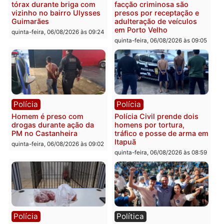
recuperam moto furtada e
na Rua dos Cravos e cas
prendem trio na zona
é investigado pela políci
Leste
em RO
quinta-feira, 06/08/2026 às 09:28
quinta-feira, 06/08/2026 às 09:
Polícia
Polícia
Homem é esfaqueado no
Três suspeitos ligados a
tórax durante briga com
facção criminosa são
vizinho no bairro Ulysses
presos por receptação e
Guimarães
adulteração de veículos
em Porto Velho
quinta-feira, 06/08/2026 às 09:24
quinta-feira, 06/08/2026 às 09: