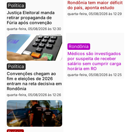
esquema milionário de
apreensão de drogas
lavagem
quarta-feira, 05/08/2026 às 12:
quarta-feira, 05/08/2026 às 12:46
Política
Polícia
Flávio Bolsonaro escolhe
Furto de energia já levou
Alfredo Gaspar para vice
mais de 80 para a prisão
em chapa pura do PL
em 2026
quarta-feira, 05/08/2026 às 12:33
quarta-feira, 05/08/2026 às 12:
Polícia
Com apenas 28% do
efetivo, Polícia Civil de
Rondônia tem maior défic
Política
do país, aponta estudo
Justiça Eleitoral manda