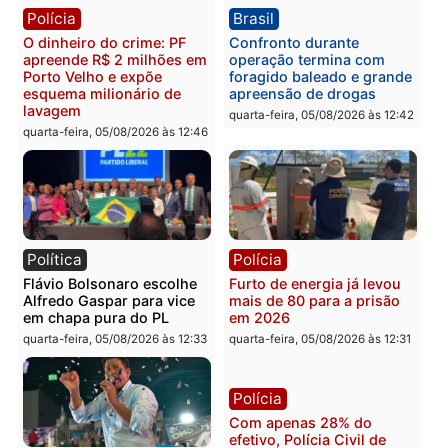
Brasil
Política
TCE reúne candidatos ao
Violência domina o deba
Governo e apresenta
eleitoral e segurança vir
diagnóstico que pode
principal arma dos
mudar os rumos de
candidatos ao Governo 
Rondônia
Rondônia
quarta-feira, 05/08/2026 às 12:52
quarta-feira, 05/08/2026 às 12:
Polícia
Brasil
O dinheiro do crime: PF
Confronto durante
apreende R$ 2 milhões em
operação termina com
Porto Velho e expõe
foragido baleado e gran