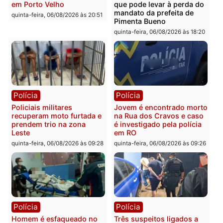
Polícia
Política
Tragédia na BR-364:
Ministro Dias Tofolli , do
colisão entre caminhão e
TSE, determina reabertu
carro deixa quatro mortos
e processamento da açã
em Porto Velho
que pode levar à perda d
mandato da prefeita de
quinta-feira, 06/08/2026 às 20:51
Pimenta Bueno
quinta-feira, 06/08/2026 às 18:
Polícia
Polícia
Policiais militares
Jovem é encontrado mor