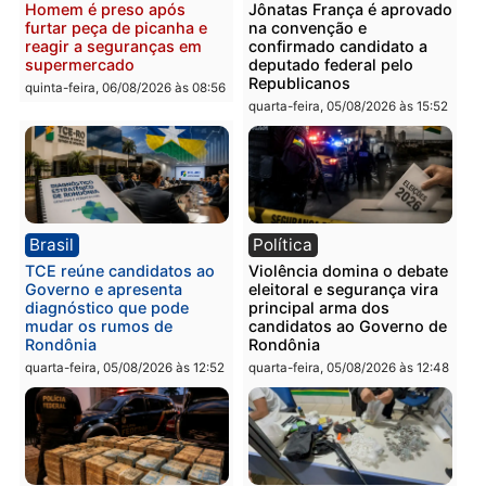
Polícia
Polícia
Homem é preso com
Polícia Civil prende dois
drogas durante ação da
homens por tortura,
PM no Castanheira
tráfico e posse de arma 
Itapuã
quinta-feira, 06/08/2026 às 09:02
quinta-feira, 06/08/2026 às 08:
Polícia
Política
Homem é preso após
Jônatas França é aprova
furtar peça de picanha e
na convenção e
reagir a seguranças em
confirmado candidato a
supermercado
deputado federal pelo
Republicanos
quinta-feira, 06/08/2026 às 08:56
quarta-feira, 05/08/2026 às 15: