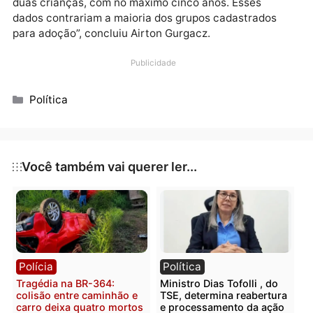
crianças disponíveis para a adoção. No entanto,
muitas passam a vida em abrigos públicos. A maioria
das famílias deseja a adoção de crianças sem irmãos
com faixa etária restrita.
“As famílias que admitem acolher irmãos, aceitam at
duas crianças, com no máximo cinco anos. Esses
dados contrariam a maioria dos grupos cadastrados
para adoção”, concluiu Airton Gurgacz.
Publicidade
Categorias
Política
Você também vai querer ler...