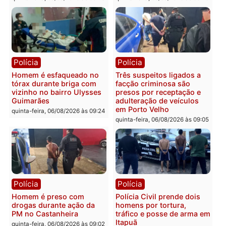
Você também vai querer ler...
Polícia
Polícia
Policiais militares
Jovem é encontrado mor
recuperam moto furtada e
na Rua dos Cravos e cas
prendem trio na zona
é investigado pela políci
Leste
em RO
quinta-feira, 06/08/2026 às 09:28
quinta-feira, 06/08/2026 às 09:
Polícia
Polícia