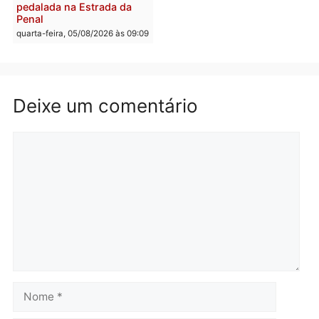
Convenções chegam ao
quarta-feira, 05/08/2026 às 12:
fim e eleições de 2026
entram na reta decisiva em
Rondônia
quarta-feira, 05/08/2026 às 12:26
Polícia
Polícia
Operação Contemplados
Adolescentes são
cumpre mandados e
apreendidos após furto 
prende investigado por
farmácia na zona sul de
fraude na falsa oferta de
Porto Velho
financiamentos
quarta-feira, 05/08/2026 às 09:
quarta-feira, 05/08/2026 às 12:22