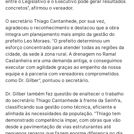
Seinfra. “O Ramal Castanheira sofria historicamente
com lamaçais e erosões. A drenagem que o secretár
Thiago Cantanhede viabilizou trouxe não só alívio pa
as famílias que ali residem, mas também segurança
para o tráfego de veículos e o escoamento da
produção local. É um exemplo claro de como o diálo
entre o Legislativo e o Executivo pode gerar resulta
concretos”, afirmou o vereador.
O secretário Thiago Cantanhede, por sua vez,
agradeceu o reconhecimento e destacou que a obra
integra um planejamento mais amplo da gestão do
prefeito Leo Moraes. “O prefeito determinou um
esforço concentrado para atender todas as regiões 
cidade, da sede à zona rural. A drenagem no Ramal
Castanheira era uma demanda antiga, e conseguimo
executar com agilidade graças ao empenho da noss
equipe e à parceria com vereadores comprometidos