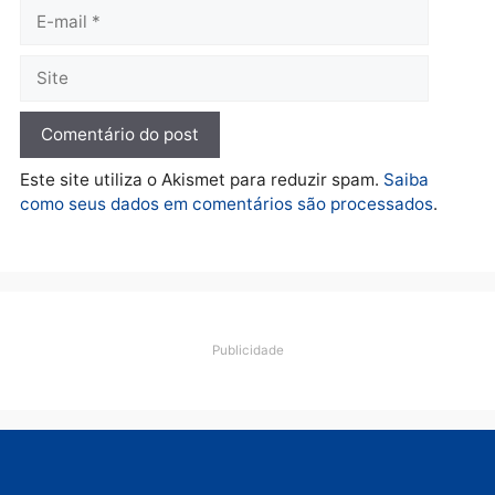
Polícia
Ciclista de 66 anos é
assaltado durante
pedalada na Estrada da
Penal
quarta-feira, 05/08/2026 às 09:09
Deixe um comentário
Comentário