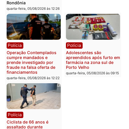
Alfredo Gaspar para vice
mais de 80 para a prisão
em chapa pura do PL
em 2026
quarta-feira, 05/08/2026 às 12:33
quarta-feira, 05/08/2026 às 12:
Polícia
Com apenas 28% do
efetivo, Polícia Civil de
Rondônia tem maior défic
Política
do país, aponta estudo
Justiça Eleitoral manda
quarta-feira, 05/08/2026 às 12:
retirar propaganda de
Fúria após convenção
quarta-feira, 05/08/2026 às 12:30
Rondônia
Médicos são investigado
por suspeita de receber
salário sem cumprir car
Política
horária em RO