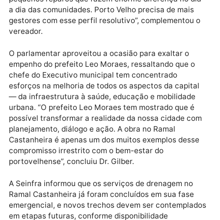
como Dr. Gilber”, pontuou o secretário.
Dr. Gilber também fez questão de enaltecer o trabal
do secretário Thiago Cantanhede à frente da Seinfra
classificando sua gestão como técnica, eficiente e
alinhada às necessidades da população. “Thiago tem
demonstrado competência ímpar, com obras que vão
desde a pavimentação de vias estruturantes até
pequenos reparos que fazem enorme diferença no di
a dia das comunidades. Porto Velho precisa de mais
gestores com esse perfil resolutivo”, complementou 
vereador.
O parlamentar aproveitou a ocasião para exaltar o
empenho do prefeito Leo Moraes, ressaltando que o
chefe do Executivo municipal tem concentrado
esforços na melhoria de todos os aspectos da capita
— da infraestrutura à saúde, educação e mobilidade
urbana. “O prefeito Leo Moraes tem mostrado que é