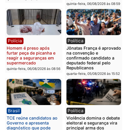
Homem é esfaqueado no
Três suspeitos ligados a
tórax durante briga com
facção criminosa são
vizinho no bairro Ulysses
presos por receptação e
Guimarães
adulteração de veículos
em Porto Velho
quinta-feira, 06/08/2026 às 09:24
quinta-feira, 06/08/2026 às 09:
Polícia
Polícia
Homem é preso com
Polícia Civil prende dois
drogas durante ação da
homens por tortura,
PM no Castanheira
tráfico e posse de arma 
Itapuã
quinta-feira, 06/08/2026 às 09:02
quinta-feira, 06/08/2026 às 08: