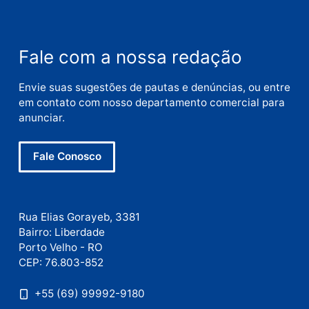
Nome
E-
mail
Site
Este site utiliza o Akismet para reduzir spam.
Saiba
como seus dados em comentários são processados
.