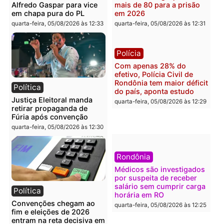
quarta-feira, 05/08/2026 às 12:52
quarta-feira, 05/08/2026 às 12:
Polícia
Brasil
O dinheiro do crime: PF
Confronto durante
apreende R$ 2 milhões em
operação termina com
Porto Velho e expõe
foragido baleado e gran
esquema milionário de
apreensão de drogas
lavagem
quarta-feira, 05/08/2026 às 12:
quarta-feira, 05/08/2026 às 12:46
Política
Polícia
Flávio Bolsonaro escolhe
Furto de energia já levou