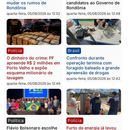
Polícia
Política
Homem é preso após
Jônatas França é aprova
furtar peça de picanha e
na convenção e
reagir a seguranças em
confirmado candidato a
supermercado
deputado federal pelo
Republicanos
quinta-feira, 06/08/2026 às 08:56
quarta-feira, 05/08/2026 às 15:
Brasil
Política
TCE reúne candidatos ao
Violência domina o deba
Governo e apresenta
eleitoral e segurança vir
diagnóstico que pode
principal arma dos
mudar os rumos de
candidatos ao Governo 
Rondônia
Rondônia