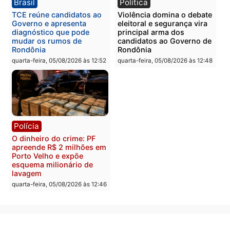
Polícia
Polícia
Homem é preso com
Polícia Civil prende dois
drogas durante ação da
homens por tortura,
PM no Castanheira
tráfico e posse de arma 
Itapuã
quinta-feira, 06/08/2026 às 09:02
quinta-feira, 06/08/2026 às 08:
Polícia
Política
Homem é preso após
Jônatas França é aprova
furtar peça de picanha e
na convenção e
reagir a seguranças em
confirmado candidato a
supermercado
deputado federal pelo
Republicanos
quinta-feira, 06/08/2026 às 08:56