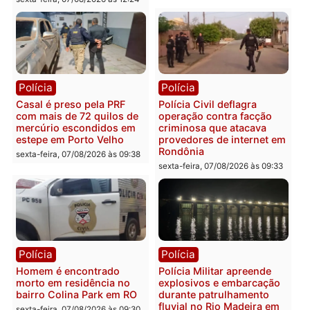
Marcos Rogério apresenta
Eleições 2026: Pastor
Plano de Governo com
Evanildo pode ser o
228 projetos, metas
primeiro pastor de
públicas e
Rondônia na Câmara
acompanhamento de
Federal
resultados
sexta-feira, 07/08/2026 às 18:3
sexta-feira, 07/08/2026 às 18:49
Polícia
Polícia
2 MILHÕES – Unnesa
Polícia Federal apreende
apresenta documentos
400 quilos de drogas e
que comprovam
prende motorista em RO
transparência e legalidade
sexta-feira, 07/08/2026 às 09:
na operação alvo da PF
sexta-feira, 07/08/2026 às 12:24