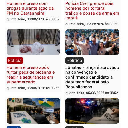
Polícia
Polícia
Policiais militares
Jovem é encontrado mor
recuperam moto furtada e
na Rua dos Cravos e cas
prendem trio na zona
é investigado pela políci
Leste
em RO
quinta-feira, 06/08/2026 às 09:28
quinta-feira, 06/08/2026 às 09:
Polícia
Polícia
Homem é esfaqueado no
Três suspeitos ligados a
tórax durante briga com
facção criminosa são
vizinho no bairro Ulysses
presos por receptação e
Guimarães
adulteração de veículos
em Porto Velho
quinta-feira, 06/08/2026 às 09:24
quinta-feira, 06/08/2026 às 09: