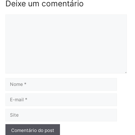
quarta-feira, 05/08/2026 às 15:
Brasil
Política
TCE reúne candidatos ao
Violência domina o deba
Governo e apresenta
eleitoral e segurança vir
diagnóstico que pode
principal arma dos
mudar os rumos de
candidatos ao Governo 
Rondônia
Rondônia
quarta-feira, 05/08/2026 às 12:52
quarta-feira, 05/08/2026 às 12:
Polícia