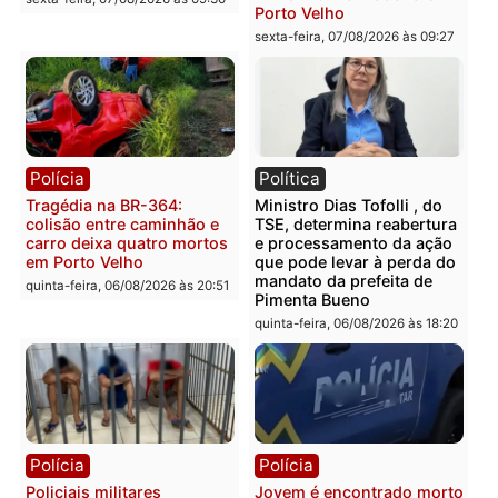
Polícia
Polícia
Casal é preso pela PRF
Polícia Civil deflagra
com mais de 72 quilos de
operação contra facção
mercúrio escondidos em
criminosa que atacava
estepe em Porto Velho
provedores de internet 
Rondônia
sexta-feira, 07/08/2026 às 09:38
sexta-feira, 07/08/2026 às 09:3
Polícia
Polícia
Homem é encontrado
Polícia Militar apreende
morto em residência no
explosivos e embarcaçã
bairro Colina Park em RO
durante patrulhamento
fluvial no Rio Madeira e
sexta-feira, 07/08/2026 às 09:30