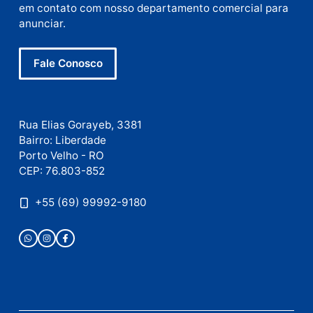
Nome
E-
mail
Site
Este site utiliza o Akismet para reduzir spam.
Saiba
como seus dados em comentários são processados
.