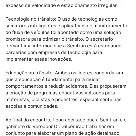
sustentável e saudável para reduzir o número de
veículos nas ruas. Ele sugeriu ainda campanhas de
conscientização para incentivar o uso da bicicleta
como meio de transporte.
Sinalização e fiscalização: Foi debatida a necessida
de melhorias na sinalização viária, especialmente e
pontos críticos da cidade onde ocorrem frequentes
acidentes. Além disso, foi enfatizada a importância 
intensificar a fiscalização para coibir infrações com
excesso de velocidade e estacionamento irregular.
Tecnologia no trânsito: O uso de tecnologias como
semáforos inteligentes e aplicativos de monitorame
do fluxo de veículos foi apontado como uma solução
promissora para otimizar o trânsito. O secretário
Iremar Lima informou que a Semtran está estudando
parcerias com empresas de tecnologia para