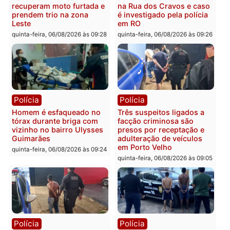
Porto Velho
sexta-feira, 07/08/2026 às 09:2
Polícia
Política
Tragédia na BR-364:
Ministro Dias Tofolli , do
colisão entre caminhão e
TSE, determina reabertu
carro deixa quatro mortos
e processamento da açã
em Porto Velho
que pode levar à perda d
mandato da prefeita de
quinta-feira, 06/08/2026 às 20:51
Pimenta Bueno
quinta-feira, 06/08/2026 às 18: