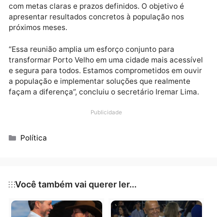
implementar essas inovações.
Educação no trânsito: Ambos os líderes concordara
que a educação é fundamental para mudar
comportamentos e reduzir acidentes. Eles propuser
a criação de programas educativos voltados para
motoristas, ciclistas e pedestres, especialmente nas
escolas e comunidades.
Ao final do encontro, ficou acertado que a Semtran e
gabinete do vereador Dr. Gilber irão trabalhar em
conjunto para elaborar um plano de ação detalhado,
com metas claras e prazos definidos. O objetivo é
apresentar resultados concretos à população nos
próximos meses.
“Essa reunião amplia um esforço conjunto para
transformar Porto Velho em uma cidade mais acessí