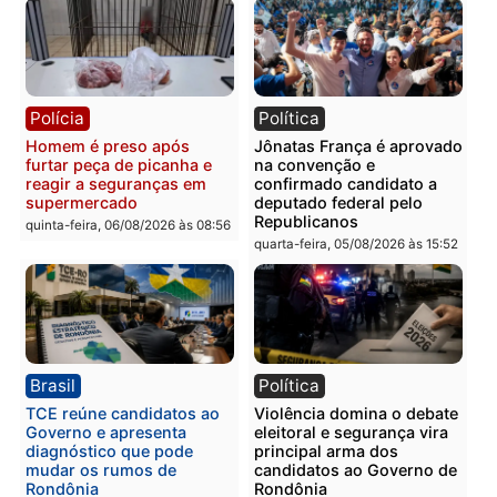
Polícia
Polícia
Homem é esfaqueado no
Três suspeitos ligados a
tórax durante briga com
facção criminosa são
vizinho no bairro Ulysses
presos por receptação e
Guimarães
adulteração de veículos
em Porto Velho
quinta-feira, 06/08/2026 às 09:24
quinta-feira, 06/08/2026 às 09:
Polícia
Polícia
Homem é preso com
Polícia Civil prende dois
drogas durante ação da
homens por tortura,
PM no Castanheira
tráfico e posse de arma 
Itapuã
quinta-feira, 06/08/2026 às 09:02
quinta-feira, 06/08/2026 às 08: