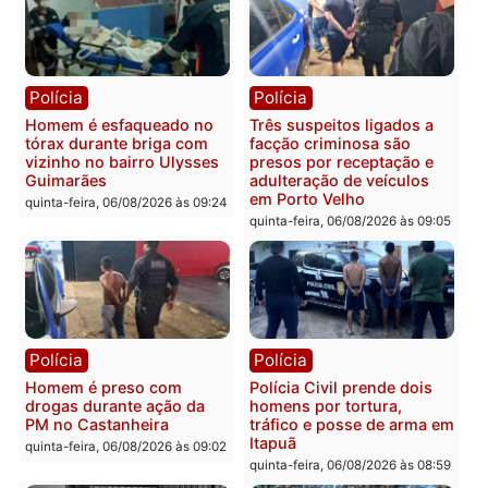
colisão entre caminhão e
TSE, determina reabertu
carro deixa quatro mortos
e processamento da açã
em Porto Velho
que pode levar à perda d
mandato da prefeita de
quinta-feira, 06/08/2026 às 20:51
Pimenta Bueno
quinta-feira, 06/08/2026 às 18:
Polícia
Polícia
Policiais militares
Jovem é encontrado mor
recuperam moto furtada e
na Rua dos Cravos e cas
prendem trio na zona
é investigado pela políci
Leste
em RO
quinta-feira, 06/08/2026 às 09:28
quinta-feira, 06/08/2026 às 09: