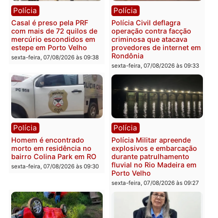
Polícia
Polícia
2 MILHÕES – Unnesa
Polícia Federal apreende
apresenta documentos
400 quilos de drogas e
que comprovam
prende motorista em RO
transparência e legalidade
sexta-feira, 07/08/2026 às 09:
na operação alvo da PF
sexta-feira, 07/08/2026 às 12:24
Polícia
Polícia
Casal é preso pela PRF
Polícia Civil deflagra
com mais de 72 quilos de
operação contra facção
mercúrio escondidos em
criminosa que atacava
estepe em Porto Velho
provedores de internet 
Rondônia
sexta-feira, 07/08/2026 às 09:38