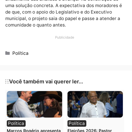
proposta, considerando aspectos como infraestrutu
viária, demanda de passageiros e custos operacionai
Estudos devem ser realizados para definir possíveis
trajetos, frequência e logística do serviço.
Ao final da reunião, ficou acordado que novos
encontros serão realizados para acompanhar o
andamento das análises e avançar na construção de
uma solução concreta. A expectativa dos moradores
de que, com o apoio do Legislativo e do Executivo
municipal, o projeto saia do papel e passe a atender 
comunidade o quanto antes.
Publicidade
Categorias
Política