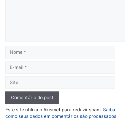
diagnóstico que pode
principal arma dos
mudar os rumos de
candidatos ao Governo 
Rondônia
Rondônia
quarta-feira, 05/08/2026 às 12:52
quarta-feira, 05/08/2026 às 12:
Polícia
O dinheiro do crime: PF
apreende R$ 2 milhões em
Porto Velho e expõe
esquema milionário de
lavagem
quarta-feira, 05/08/2026 às 12:46
Deixe um comentário