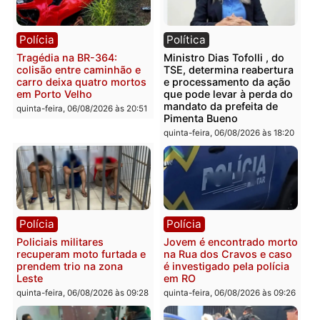
sexta-feira, 07/08/2026 às 09:3
Polícia
Polícia
Homem é encontrado
Polícia Militar apreende
morto em residência no
explosivos e embarcaçã
bairro Colina Park em RO
durante patrulhamento
fluvial no Rio Madeira e
sexta-feira, 07/08/2026 às 09:30
Porto Velho
sexta-feira, 07/08/2026 às 09:2
Polícia
Política
Tragédia na BR-364:
Ministro Dias Tofolli , do