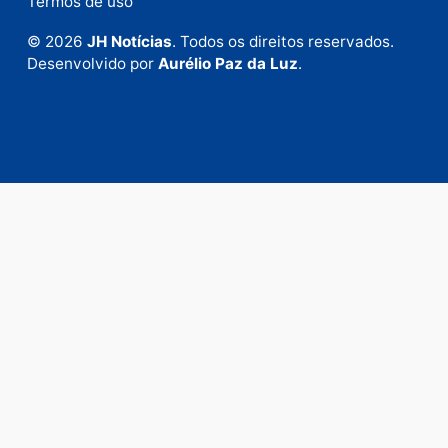
Fale com a nossa redação
Envie suas sugestões de pautas e denúncias, ou en
em contato com nosso departamento comercial pa
anunciar.
Fale Conosco
Rua Elias Gorayeb, 3381
Bairro: Liberdade
Porto Velho - RO
CEP: 76.803-852
+55 (69) 99992-9180