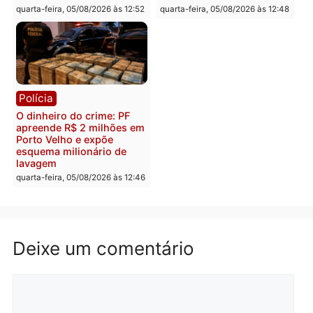
Polícia
Política
Homem é preso após
Jônatas França é aprova
furtar peça de picanha e
na convenção e
reagir a seguranças em
confirmado candidato a
supermercado
deputado federal pelo
Republicanos
quinta-feira, 06/08/2026 às 08:56
quarta-feira, 05/08/2026 às 15:
Brasil
Política
TCE reúne candidatos ao
Violência domina o deba
Governo e apresenta
eleitoral e segurança vir