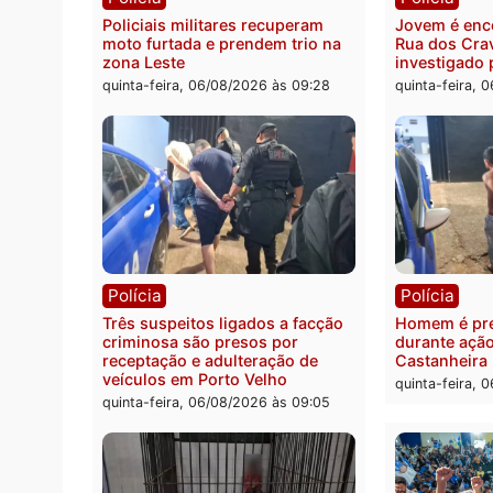
Você também vai que
Polícia
Políc
Policiais militares recuperam
Jovem
moto furtada e prendem trio na
Rua d
zona Leste
invest
quinta-feira, 06/08/2026 às 09:28
quinta