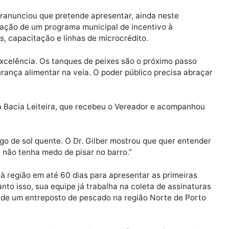
.
to Velho se resume a grandes monoculturas. Mas a agr
é a espinha dorsal da nossa cidade. São pessoas que ac
 e ainda sonham com a piscicultura como fonte de rend
âmara Municipal.”
. Gilberanunciou que pretende apresentar, ainda neste
o a criação de um programa municipal de incentivo à
alevinos, capacitação e linhas de microcrédito.
a com excelência. Os tanques de peixes são o próximo p
 e segurança alimentar na veia. O poder público precisa
lada.”
res da Bacia Leiteira, que recebeu o Vereador e acom