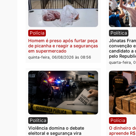
Polícia
Políc
Três suspeitos ligados a facção
Homem
criminosa são presos por
duran
receptação e adulteração de
Casta
veículos em Porto Velho
quinta
quinta-feira, 06/08/2026 às 09:05
Polícia
Polít
Homem é preso após furtar peça
Jônat