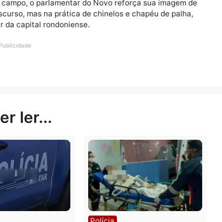
omingo de sol quente. O Dr. Gilber mostrou que quer 
ico que não tenha medo de pisar no barro.”
voltar à região em até 60 dias para apresentar as prime
. Enquanto isso, sua equipe já trabalha na coleta de ass
tação de um entreposto de pescado na região Norte de
uras do campo, o parlamentar do Novo reforça sua ima
 no discurso, mas na prática de chinelos e chapéu de p
amiliar da capital rondoniense.
Publicidade