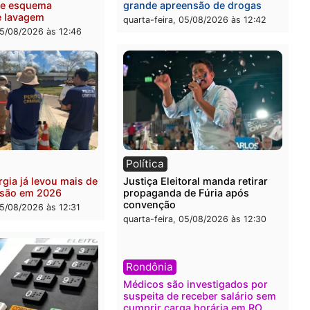
nção e confirmado
Governo e apresenta
ato a deputado federal
diagnóstico que pode mu
Republicanos
rumos de Rondônia
-feira, 05/08/2026 às 15:52
quarta-feira, 05/08/2026 às 
ia
Brasil
eiro do crime: PF
Confronto durante opera
nde R$ 2 milhões em Porto
termina com foragido bal
 e expõe esquema
grande apreensão de dro
ário de lavagem
quarta-feira, 05/08/2026 às 
-feira, 05/08/2026 às 12:46