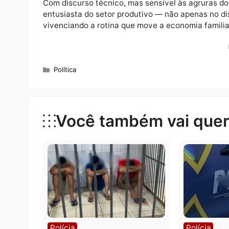
“Raramente um vereador vem até aqui num d
nossa luta na pele. A gente precisa de polít
Dr. Gilber finalizou sua agenda prometendo 
proposições legislativas frutos dessa visita
para um abaixo-assinado que pede a implan
Velho.
Com discurso técnico, mas sensível às agr
entusiasta do setor produtivo — não apenas
vivenciando a rotina que move a economia f
Categorias
Política