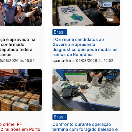
ia
Polícia
 é preso com drogas
Polícia Civil prende dois
te ação da PM no
por tortura, tráfico e pos
nheira
arma em Itapuã
-feira, 06/08/2026 às 09:02
quinta-feira, 06/08/2026 às 
ica
Brasil
as França é aprovado na
TCE reúne candidatos ao