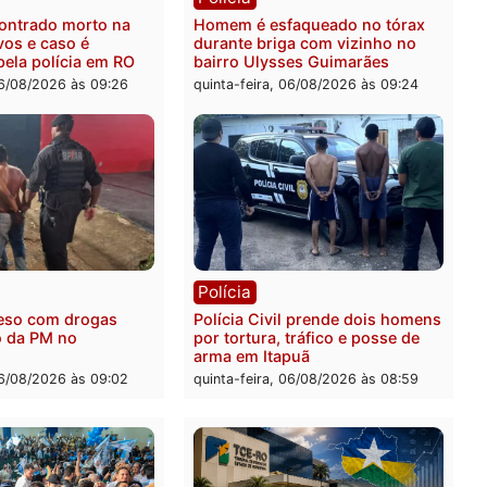
rer ler...
ia
Polícia
 é encontrado morto na
Homem é esfaqueado no 
os Cravos e caso é
durante briga com vizinh
igado pela polícia em RO
bairro Ulysses Guimarães
-feira, 06/08/2026 às 09:26
quinta-feira, 06/08/2026 às 