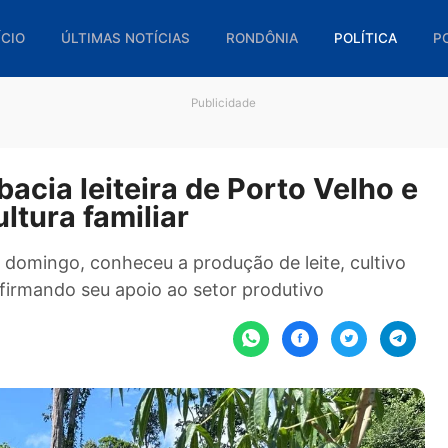
🏠 INÍCIO
ÚLTIMAS NOTÍCIAS
RONDÔNIA
POL
Publicidade
ita bacia leiteira de Porto Ve
icultura familiar
último domingo, conheceu a produção de leite, c
a, reafirmando seu apoio ao setor produtivo