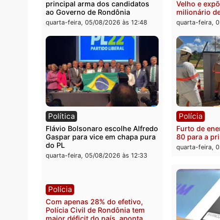
de picanha e reagir a seguranças
conve
em supermercado
candid
pelo 
quinta-feira, 06/08/2026 às 08:56
quarta
Política
Políc
Violência domina o debate
O dinh
eleitoral e segurança vira
apree
principal arma dos candidatos
Velho
ao Governo de Rondônia
milion
quarta-feira, 05/08/2026 às 12:48
quarta