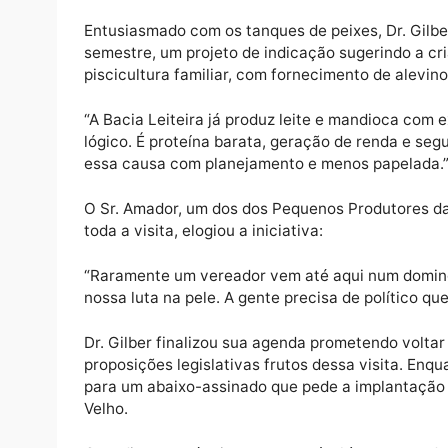
capacidade produtiva das famílias da região
“Muitos imaginam que o agronegócio em Por
familiar, especialmente na Bacia Leiteira, 
4h da manhã, tiram leite, plantam mandioca
Meu papel é ser a voz dessas pessoas na C
Entusiasmado com os tanques de peixes, Dr
semestre, um projeto de indicação sugerind
piscicultura familiar, com fornecimento de 
“A Bacia Leiteira já produz leite e mandioc
lógico. É proteína barata, geração de renda
essa causa com planejamento e menos pape
O Sr. Amador, um dos dos Pequenos Produto
toda a visita, elogiou a iniciativa: