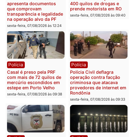
Marcos Rogério apresenta
Eleições 2026: Pastor
Plano de Governo com
Evanildo pode ser o
228 projetos, metas
primeiro pastor de
públicas e
Rondônia na Câmara
acompanhamento de
Federal
resultados
sexta-feira, 07/08/2026 às 18:3
sexta-feira, 07/08/2026 às 18:49
Polícia
Polícia
2 MILHÕES – Unnesa
Polícia Federal apreende
apresenta documentos
400 quilos de drogas e
que comprovam
prende motorista em RO
transparência e legalidade
sexta-feira, 07/08/2026 às 09:
na operação alvo da PF
sexta-feira, 07/08/2026 às 12:24