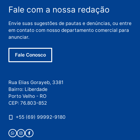
Nome
E-
mail
Site
Este site utiliza o Akismet para reduzir spam.
Saiba
como seus dados em comentários são processados
.
Publicidade