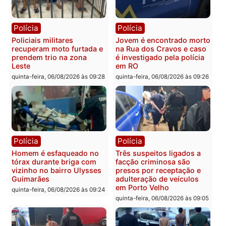
Porto Velho
sexta-feira, 07/08/2026 às 09:2
Polícia
Política
Tragédia na BR-364:
Ministro Dias Tofolli , do
colisão entre caminhão e
TSE, determina reabertu
carro deixa quatro mortos
e processamento da açã
em Porto Velho
que pode levar à perda d
mandato da prefeita de
quinta-feira, 06/08/2026 às 20:51
Pimenta Bueno
quinta-feira, 06/08/2026 às 18: