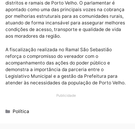
vem conduzindo um trabalho técnico e eficiente à
frente da pasta, acompanhando de perto as demand
da população rural e garantindo agilidade na execuç
dos serviços.
Reconhecido pela forte atuação em defesa da zona
rural, o vereador Wanoel Martins tem mantido uma
agenda constante de visitas e fiscalizações nos
distritos e ramais de Porto Velho. O parlamentar é
apontado como uma das principais vozes na cobran
por melhorias estruturais para as comunidades rurais
atuando de forma incansável para assegurar melhor
condições de acesso, transporte e qualidade de vida
aos moradores da região.
A fiscalização realizada no Ramal São Sebastião
reforça o compromisso do vereador com o
acompanhamento das ações do poder público e