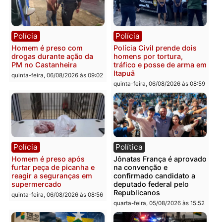
Polícia
Polícia
Policiais militares
Jovem é encontrado mor
recuperam moto furtada e
na Rua dos Cravos e cas
prendem trio na zona
é investigado pela políci
Leste
em RO
quinta-feira, 06/08/2026 às 09:28
quinta-feira, 06/08/2026 às 09:
Polícia
Polícia
Homem é esfaqueado no
Três suspeitos ligados a
tórax durante briga com
facção criminosa são
vizinho no bairro Ulysses
presos por receptação e
Guimarães
adulteração de veículos
em Porto Velho
quinta-feira, 06/08/2026 às 09:24
quinta-feira, 06/08/2026 às 09: