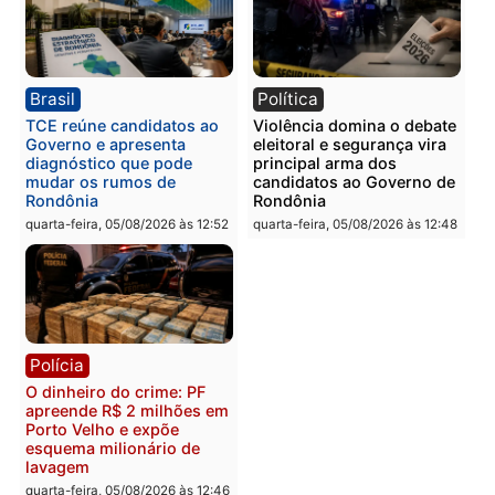
Polícia
Polícia
Homem é preso com
Polícia Civil prende dois
drogas durante ação da
homens por tortura,
PM no Castanheira
tráfico e posse de arma 
Itapuã
quinta-feira, 06/08/2026 às 09:02
quinta-feira, 06/08/2026 às 08:
Polícia
Política
Homem é preso após
Jônatas França é aprova
furtar peça de picanha e
na convenção e
reagir a seguranças em
confirmado candidato a
supermercado
deputado federal pelo
Republicanos
quinta-feira, 06/08/2026 às 08:56