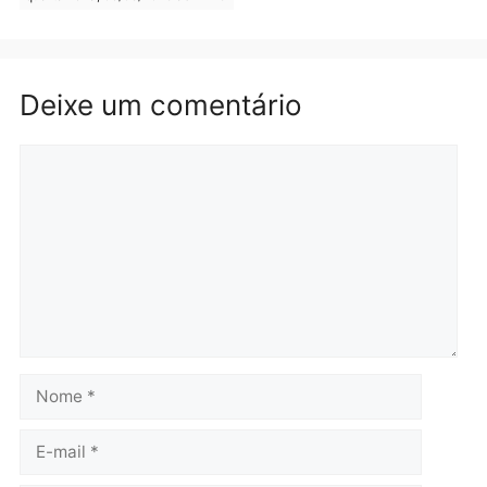
quarta-feira, 05/08/2026 às 15:
Brasil
Política
TCE reúne candidatos ao
Violência domina o deba
Governo e apresenta
eleitoral e segurança vir
diagnóstico que pode
principal arma dos
mudar os rumos de
candidatos ao Governo 
Rondônia
Rondônia
quarta-feira, 05/08/2026 às 12:52
quarta-feira, 05/08/2026 às 12:
Polícia
O dinheiro do crime: PF