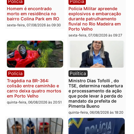
Polícia
Polícia
Casal é preso pela PRF
Polícia Civil deflagra
com mais de 72 quilos de
operação contra facção
mercúrio escondidos em
criminosa que atacava
estepe em Porto Velho
provedores de internet 
Rondônia
sexta-feira, 07/08/2026 às 09:38
sexta-feira, 07/08/2026 às 09:3
Polícia
Polícia
Homem é encontrado
Polícia Militar apreende
morto em residência no
explosivos e embarcaçã
bairro Colina Park em RO
durante patrulhamento
fluvial no Rio Madeira e
sexta-feira, 07/08/2026 às 09:30