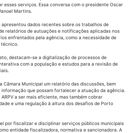
tende a um duplo objetivo: exercer o papel fiscalizador 
ração indireta e, ao mesmo tempo, munir-se de informa
ento dos serviços regulados pela agência.
ualidade dos serviços delegados ou permitidos pelo m
ço público. É essencial que o cidadão saiba como está
 melhorar esses serviços. Essa conversa com o presiden
irmou Wanoel Martins.
as Neto apresentou dados recentes sobre os trabalhos 
além de relatórios de autuações e notificações aplicad
 desafios enfrentados pela agência, como a necessida
uadro técnico.
Dias Neto, destacam-se a digitalização de processos d
 mais interativa com a população e estudos para a revi
essenciais.