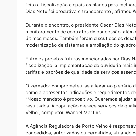
De acordo com o parlamentar, a iniciativa a
Legislativo sobre as entidades da administ
técnicas para contribuir com o aperfeiçoam
“A ARPV desempenha papel fundamental na q
como transporte, saneamento e uso do espa
feita a fiscalização e quais os planos para
Dias Neto foi produtiva e transparente”, af
Durante o encontro, o presidente Oscar Di
monitoramento de contratos de concessão, 
últimos meses. Também foram discutidos os
modernização de sistemas e ampliação do q
Entre os projetos futuros mencionados por 
fiscalização, a implementação de ouvidoria
tarifas e padrões de qualidade de serviços 