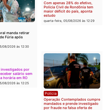
l
Política
onto durante operação
Flávio Bolsonaro escolhe 
na com foragido baleado e
Gaspar para vice em chap
e apreensão de drogas
do PL
-feira, 05/08/2026 às 12:42
quarta-feira, 05/08/2026 às 
Polícia
Com apenas 28% do efeti
Polícia Civil de Rondônia
maior déficit do país, apo
estudo
quarta-feira, 05/08/2026 às 
ica
a Eleitoral manda retirar