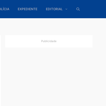
ÍTICA
POLÍCIA
EXPEDIENTE
EDITORIAL
Publicidade
 da
ção e
as ações