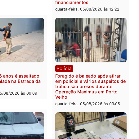
ganda de Fúria após
nção
-feira, 05/08/2026 às 12:30
ônia
os são investigados por
ta de receber salário sem
ir carga horária em RO
-feira, 05/08/2026 às 12:25
Polícia
Operação Contemplados 
mandados e prende inves
por fraude na falsa oferta
financiamentos
quarta-feira, 05/08/2026 às 