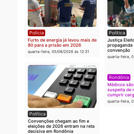
Polícia
Brasi
O dinheiro do crime: PF
Confr
apreende R$ 2 milhões em Porto
termi
Velho e expõe esquema
grand
milionário de lavagem
quarta
quarta-feira, 05/08/2026 às 12:46
Polícia
Polít
Furto de energia já levou mais de
Justiç