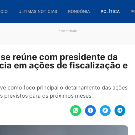
🏠 INÍCIO
ÚLTIMAS NOTÍCIAS
RONDÔNIA
POL
Publicidade
ns se reúne com presidente
ência em ações de fiscaliza
ão, teve como foco principal o detalhamento d
ojetos previstos para os próximos meses.