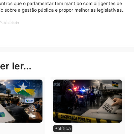
ário da Câmara Municipal um relatório das discussões
tos de informação que possam fortalecer a atuação da
udar a ARPV a ser mais eficiente, mas também cobrar
 qualidade e uma regulação à altura dos desafios de P
nsável por fiscalizar e disciplinar serviços públicos m
ando como entidade fiscalizadora, normativa e sancion
de encontros que o parlamentar tem mantido com dirige
imento sobre a gestão pública e propor melhorias legis
Publicidade
rer ler...