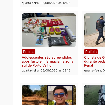
80 para a prisão em 2026
propa
conve
quarta-feira, 05/08/2026 às 12:31
quarta
Rond
Médic
suspei
cumpr
quarta
Política
Convenções chegam ao fim e
eleições de 2026 entram na reta
decisiva em Rondônia
quarta-feira, 05/08/2026 às 12:26