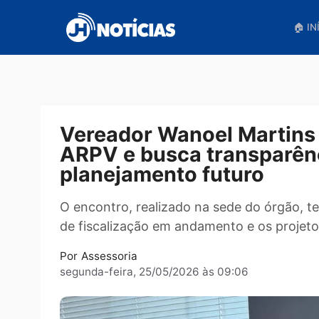
Pular
para
o
conteúdo
Vereador Wanoel Marti
ARPV e busca transpar
planejamento futuro
O encontro, realizado na sede do órg
de fiscalização em andamento e os pr
Por
Assessoria
segunda-feira, 25/05/2026 às 09:06