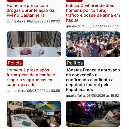
Polícia
Polícia
Policiais militares
Jovem é encontrado mor
recuperam moto furtada e
na Rua dos Cravos e cas
prendem trio na zona
é investigado pela políci
Leste
em RO
quinta-feira, 06/08/2026 às 09:28
quinta-feira, 06/08/2026 às 09:
Polícia
Polícia
Homem é esfaqueado no
Três suspeitos ligados a
tórax durante briga com
facção criminosa são
vizinho no bairro Ulysses
presos por receptação e
Guimarães
adulteração de veículos
em Porto Velho
quinta-feira, 06/08/2026 às 09:24