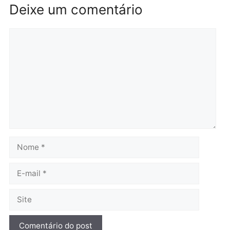
reagir a seguranças em
confirmado candidato a
supermercado
deputado federal pelo
Republicanos
quinta-feira, 06/08/2026 às 08:56
quarta-feira, 05/08/2026 às 15:
Brasil
Política
TCE reúne candidatos ao
Violência domina o deba
Governo e apresenta
eleitoral e segurança vir
diagnóstico que pode
principal arma dos
mudar os rumos de
candidatos ao Governo 
Rondônia
Rondônia
quarta-feira, 05/08/2026 às 12:52
quarta-feira, 05/08/2026 às 12: