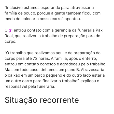
pagar a mais”, contou a Rede Amazônica.
Na quarta (19), depois de ir até o local e ter que volt
por conta da estrada, a família de Magnólia tentou
novamente a travessia com o novo carro na quinta-
feira (21).
“Inclusive estamos esperando para atravessar a
família de pouco, porque a gente também ficou com
medo de colocar o nosso carro”, apontou.
O
g1
entrou contato com a gerencia da funerária Pax
Real, que realizou o trabalho de preparação para do
corpo.
“O trabalho que realizamos aqui é de preparação do
corpo para até 72 horas. A família, após o enterro,
entrou em contato conosco e agradeceu pelo trabalh