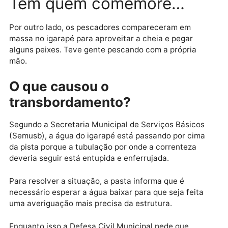
trás, que é uma outra saída que a gente tem caso aq
esteja assim, lá também tá na mesma coisa”, afirmou
um morador.
A situação, além de desconfortável, tem causado
prejuízos financeiros. A comerciante Kenia Roriz
relatou que não tem coragem de atravessar com o
carro na água e por isso, deve ter um prejuízo de
aproximadamente R$ 3 mil na loja que possui em fre
ao cemitério, já que não vai estar lá para fazer as
vendas durante o feriado.
Tem quem comemore…
Por outro lado, os pescadores compareceram em
massa no igarapé para aproveitar a cheia e pegar
alguns peixes. Teve gente pescando com a própria
mão.