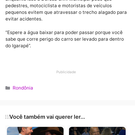
O que causou o
transbordamento?
Segundo a Secretaria Municipal de Serviços Básicos
(Semusb), a água do igarapé está passando por cima
da pista porque a tubulação por onde a correnteza
deveria seguir está entupida e enferrujada.
Para resolver a situação, a pasta informa que é
necessário esperar a água baixar para que seja feita
uma averiguação mais precisa da estrutura.
Enquanto isso a Defesa Civil Municipal pede que
pedestres, motociclista e motoristas de veículos
pequenos evitem que atravessar o trecho alagado p
evitar acidentes.