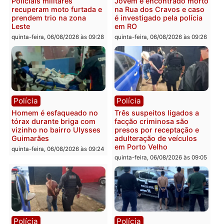
morto em residência no
explosivos e embarcaçã
bairro Colina Park em RO
durante patrulhamento
fluvial no Rio Madeira e
sexta-feira, 07/08/2026 às 09:30
Porto Velho
sexta-feira, 07/08/2026 às 09:2
Polícia
Política
Tragédia na BR-364:
Ministro Dias Tofolli , do
colisão entre caminhão e
TSE, determina reabertu
carro deixa quatro mortos
e processamento da açã
em Porto Velho
que pode levar à perda d
mandato da prefeita de
quinta-feira, 06/08/2026 às 20:51
Pimenta Bueno
quinta-feira, 06/08/2026 às 18: