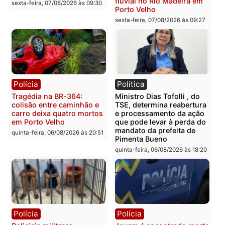
sexta-feira, 07/08/2026 às 12:24
Polícia
Polícia
Casal é preso pela PRF
Polícia Civil deflagra
com mais de 72 quilos de
operação contra facção
mercúrio escondidos em
criminosa que atacava
estepe em Porto Velho
provedores de internet 
Rondônia
sexta-feira, 07/08/2026 às 09:38
sexta-feira, 07/08/2026 às 09:3
Polícia
Polícia
Homem é encontrado
Polícia Militar apreende