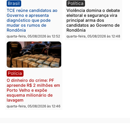
quinta-feira, 06/08/2026 às 09:
Polícia
Polícia
Homem é preso com
Polícia Civil prende dois
drogas durante ação da
homens por tortura,
PM no Castanheira
tráfico e posse de arma 
Itapuã
quinta-feira, 06/08/2026 às 09:02
quinta-feira, 06/08/2026 às 08:
Polícia
Política
Homem é preso após
Jônatas França é aprova
furtar peça de picanha e
na convenção e