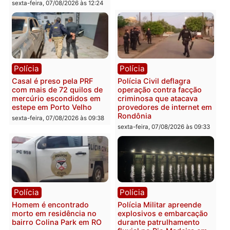
Política
Política
Marcos Rogério apresenta
Eleições 2026: Pastor
Plano de Governo com
Evanildo pode ser o
228 projetos, metas
primeiro pastor de
públicas e
Rondônia na Câmara
acompanhamento de
Federal
resultados
sexta-feira, 07/08/2026 às 18:3
sexta-feira, 07/08/2026 às 18:49
Polícia
Polícia
2 MILHÕES – Unnesa
Polícia Federal apreende
apresenta documentos
400 quilos de drogas e
que comprovam
prende motorista em RO
transparência e legalidade
sexta-feira, 07/08/2026 às 09:
na operação alvo da PF