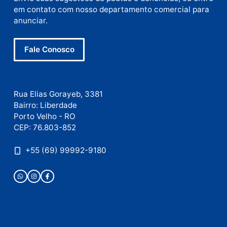
Nome
E-
mail
Site
Este site utiliza o Akismet para reduzir spam.
Saiba
como seus dados em comentários são processados
.