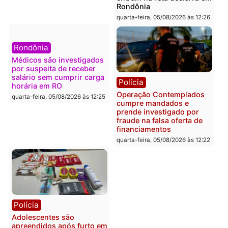
Polícia
Política
Furto de energia já levou
Justiça Eleitoral manda
mais de 80 para a prisão
retirar propaganda de
em 2026
Fúria após convenção
quarta-feira, 05/08/2026 às 12:31
quarta-feira, 05/08/2026 às 12:
Polícia
Com apenas 28% do
efetivo, Polícia Civil de
Rondônia tem maior déficit
Política
do país, aponta estudo
Convenções chegam ao
quarta-feira, 05/08/2026 às 12:29
fim e eleições de 2026
entram na reta decisiva 
Rondônia
quarta-feira, 05/08/2026 às 12: