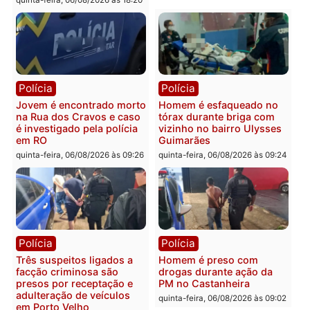
Política
Polícia
Ministro Dias Tofolli , do
Policiais militares
TSE, determina reabertura
recuperam moto furtada 
e processamento da ação
prendem trio na zona
que pode levar à perda do
Leste
mandato da prefeita de
quinta-feira, 06/08/2026 às 09:
Pimenta Bueno
quinta-feira, 06/08/2026 às 18:20
Polícia
Polícia
Jovem é encontrado morto
Homem é esfaqueado no
na Rua dos Cravos e caso
tórax durante briga com
é investigado pela polícia
vizinho no bairro Ulysse
em RO
Guimarães
quinta-feira, 06/08/2026 às 09:26
quinta-feira, 06/08/2026 às 09