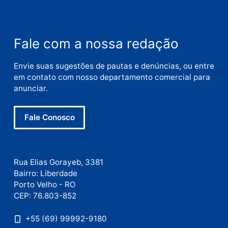
Nome
E-
mail
Site
Este site utiliza o Akismet para reduzir spam.
Saiba
como seus dados em comentários são processados
.
Publicidade