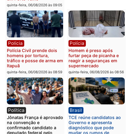
Polícia
Polícia
Três suspeitos ligados a
Homem é preso com
facção criminosa são
drogas durante ação da
presos por receptação e
PM no Castanheira
adulteração de veículos
quinta-feira, 06/08/2026 às 09:
em Porto Velho
quinta-feira, 06/08/2026 às 09:05
Polícia
Polícia
Polícia Civil prende dois
Homem é preso após