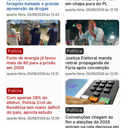
Política
Polícia
Violência domina o debate
O dinheiro do crime: PF
eleitoral e segurança vira
apreende R$ 2 milhões 
principal arma dos
Porto Velho e expõe
candidatos ao Governo de
esquema milionário de
Rondônia
lavagem
quarta-feira, 05/08/2026 às 12:48
quarta-feira, 05/08/2026 às 12:
Brasil
Política
Confronto durante
Flávio Bolsonaro escolhe
operação termina com
Alfredo Gaspar para vice
foragido baleado e grande
em chapa pura do PL
apreensão de drogas
quarta-feira, 05/08/2026 às 12:
quarta-feira, 05/08/2026 às 12:42