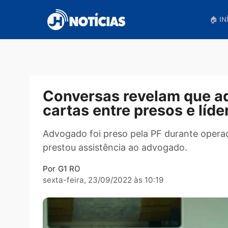
Pular
para
o
conteúdo
Conversas revelam qu
cartas entre presos e 
Advogado foi preso pela PF durante o
prestou assistência ao advogado.
Por
G1 RO
sexta-feira, 23/09/2022 às 10:19