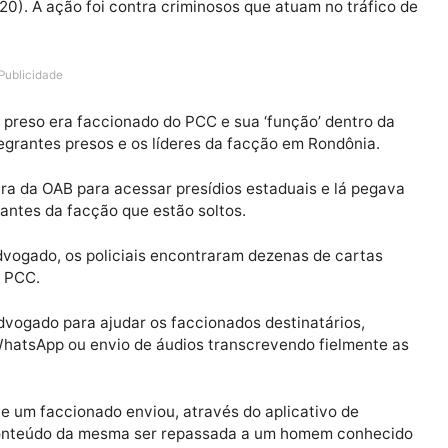
presos pela Polícia Federal (PF) em Rondônia durante 
feira (20). A ação foi contra criminosos que atuam no t
Publicidade
ogado preso era faccionado do PCC e sua ‘função’ dent
tre integrantes presos e os líderes da facção em Rondôn
carteira da OAB para acessar presídios estaduais e lá
 integrantes da facção que estão soltos.
do advogado, os policiais encontraram dezenas de ca
eres do PCC.