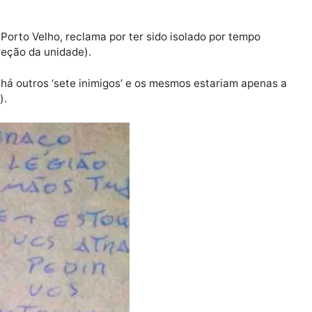
pelo advogado para ajudar os faccionados destinatários
as no WhatsApp ou envio de áudios transcrevendo fielm
tra que um faccionado enviou, através do aplicativo d
ara o conteúdo da mesma ser repassada a um homem co
0, em Porto Velho, reclama por ter sido isolado por te
 da direção da unidade).
sional há outros ‘sete inimigos’ e os mesmos estariam 
abaixo).