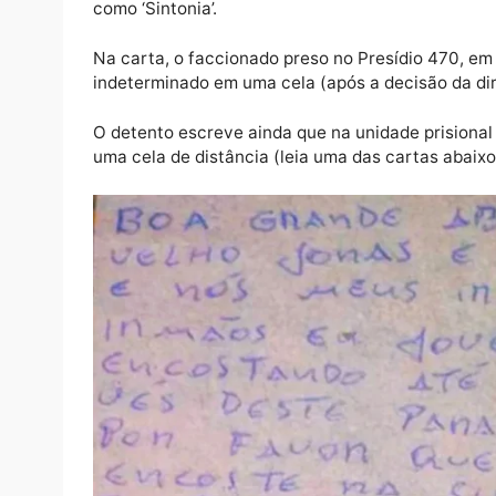
Muitas destas cartas eram ‘aperfeiçoadas’ 
inclusive com digitação correta das palavr
frases da carta.
Uma conversa na qual o g1 teve acesso mos
mensagem, a foto de uma carta pedindo p
como ‘Sintonia’.
Na carta, o faccionado preso no Presídio 47
indeterminado em uma cela (após a decisão
O detento escreve ainda que na unidade pri
uma cela de distância (leia uma das cartas 