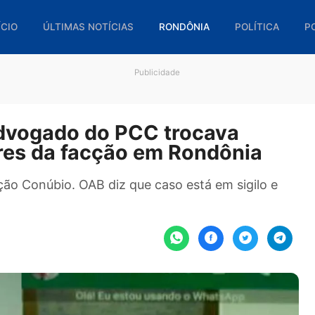
🏠 INÍCIO
ÚLTIMAS NOTÍCIAS
RONDÔNIA
POL
Publicidade
e advogado do PCC trocava
líderes da facção em Rondôn
peração Conúbio. OAB diz que caso está em sig