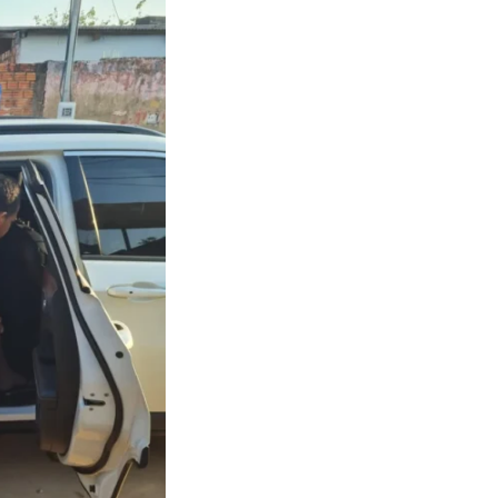
gados do Brasil, por sua Diretoria, vem a público se m
 parte de uma organização criminosa. Inicialmente, ao
ocolo padrão, ou seja, prestou assistência ao profissio
, por meio da Comissão de Defesa das Prerrogativas. A
plina, tem realizado o controle ético-disciplinar da resp
igilo, como determina a lei, mas o desfecho poderá ser
uver decisão definitiva”, diz a nota.