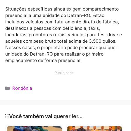
(IPVA) e da taxa do Corpo de Bombeiros Militar de
Rondônia (CBMRO), quando aplicável.
Veículos que podem utilizar
Podem acessar o serviço proprietários de veículos
novos do tipo automóvel, caminhonete, caminhoneta
motocicleta, com nota fiscal emitida há até 30 dias,
faturados por concessionárias sediadas em Rondôni
destinados a pessoa física e na categoria particular.
Casos que exigem atendimento presencial
Situações específicas ainda exigem compareciment
presencial a uma unidade do Detran-RO. Estão
incluídos veículos com faturamento direto de fábrica
destinados a pessoas com deficiência, táxis,
locadoras, produtores rurais, veículos para test drive