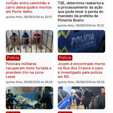
estepe em Porto Velho
provedores de internet 
Rondônia
sexta-feira, 07/08/2026 às 09:38
sexta-feira, 07/08/2026 às 09:3
Polícia
Polícia
Homem é encontrado
Polícia Militar apreende
morto em residência no
explosivos e embarcaçã
bairro Colina Park em RO
durante patrulhamento
fluvial no Rio Madeira e
sexta-feira, 07/08/2026 às 09:30
Porto Velho
sexta-feira, 07/08/2026 às 09:2