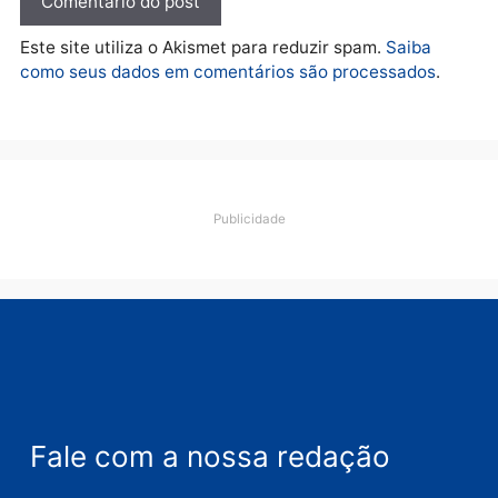
TCE reúne candidatos ao
Governo e apresenta
diagnóstico que pode
mudar os rumos de
Rondônia
quarta-feira, 05/08/2026 às 12:52
Deixe um comentário
Comentário