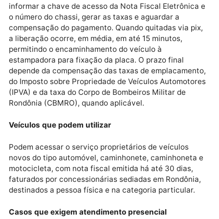
Caso ainda não possua cadastro, o cidadão pode cri
login informando dados pessoais. Após o acesso, o
sistema orienta o envio dos documentos obrigatórios
como documento oficial com foto, comprovante de
endereço, nota fiscal da concessionária e nota fiscal
de fábrica do veículo.
Pagamento de taxas e prazos
Após o preenchimento das informações, o usuário d
informar a chave de acesso da Nota Fiscal Eletrônic
o número do chassi, gerar as taxas e aguardar a
compensação do pagamento. Quando quitadas via pi
a liberação ocorre, em média, em até 15 minutos,
permitindo o encaminhamento do veículo à
estampadora para fixação da placa. O prazo final
depende da compensação das taxas de emplacamen
do Imposto sobre Propriedade de Veículos Automoto