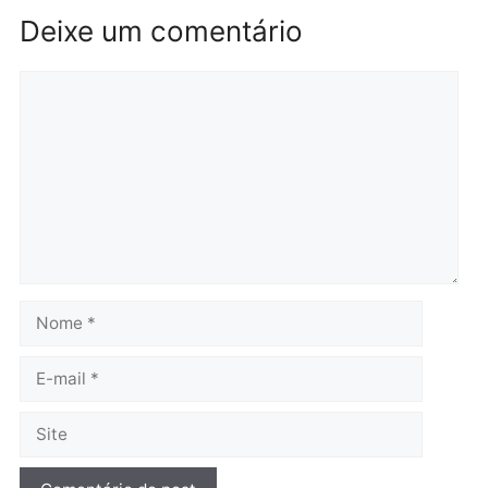
Itapuã
quinta-feira, 06/08/2026 às 09:02
quinta-feira, 06/08/2026 às 08:
Polícia
Política
Homem é preso após
Jônatas França é aprova
furtar peça de picanha e
na convenção e
reagir a seguranças em
confirmado candidato a
supermercado
deputado federal pelo
Republicanos
quinta-feira, 06/08/2026 às 08:56
quarta-feira, 05/08/2026 às 15:
Brasil