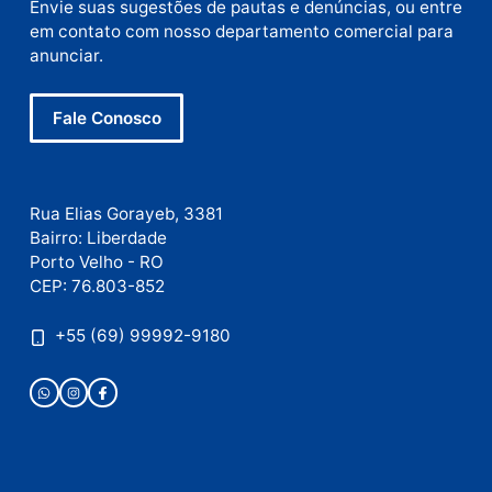
Nome
E-
mail
Site
Este site utiliza o Akismet para reduzir spam.
Saiba
como seus dados em comentários são processados
.