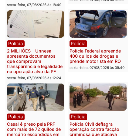
Polícia
Política
PM encontra drogas em
ELEIÇÕES 2026 – TCE
bicicleta de falso vendedor
alerta candidatos sobre
de salgados em Porto
crise financeira do Estad
Velho
segunda-feira, 10/08/2026 às
segunda-feira, 10/08/2026 às
07:22
07:48
Política
Política
Marcos Rogério apresenta
Eleições 2026: Pastor
Plano de Governo com
Evanildo pode ser o
228 projetos, metas
primeiro pastor de
públicas e
Rondônia na Câmara
acompanhamento de
Federal
resultados
sexta-feira, 07/08/2026 às 18:3
sexta-feira, 07/08/2026 às 18:49