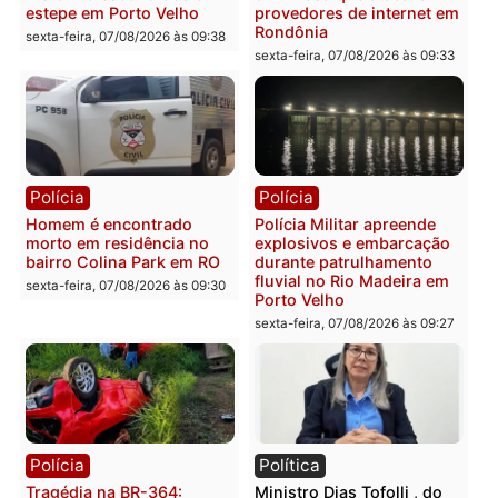
Polícia
Polícia
2 MILHÕES – Unnesa
Polícia Federal apreende
apresenta documentos
400 quilos de drogas e
que comprovam
prende motorista em RO
transparência e legalidade
sexta-feira, 07/08/2026 às 09:
na operação alvo da PF
sexta-feira, 07/08/2026 às 12:24
Polícia
Polícia
Casal é preso pela PRF
Polícia Civil deflagra
com mais de 72 quilos de
operação contra facção
mercúrio escondidos em
criminosa que atacava