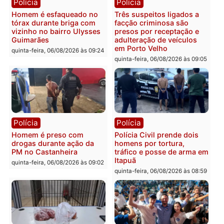
Polícia
Política
Tragédia na BR-364:
Ministro Dias Tofolli , do
colisão entre caminhão e
TSE, determina reabertu
carro deixa quatro mortos
e processamento da açã
em Porto Velho
que pode levar à perda d
mandato da prefeita de
quinta-feira, 06/08/2026 às 20:51
Pimenta Bueno
quinta-feira, 06/08/2026 às 18:
Polícia
Polícia
Policiais militares
Jovem é encontrado mor
recuperam moto furtada e
na Rua dos Cravos e cas
prendem trio na zona
é investigado pela políci
Leste
em RO
quinta-feira, 06/08/2026 às 09:28
quinta-feira, 06/08/2026 às 09: