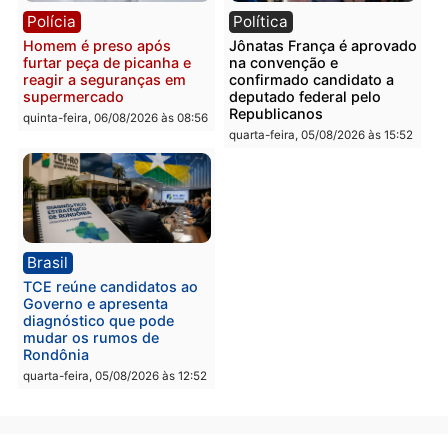
Polícia
Polícia
Homem é esfaqueado no
Três suspeitos ligados a
tórax durante briga com
facção criminosa são
vizinho no bairro Ulysses
presos por receptação e
Guimarães
adulteração de veículos
em Porto Velho
quinta-feira, 06/08/2026 às 09:24
quinta-feira, 06/08/2026 às 09:
Polícia
Polícia
Homem é preso com
Polícia Civil prende dois
drogas durante ação da
homens por tortura,
PM no Castanheira
tráfico e posse de arma 