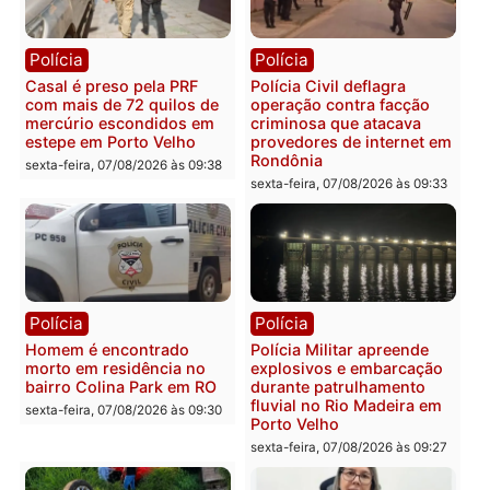
Polícia
Polícia
2 MILHÕES – Unnesa
Polícia Federal apreende
apresenta documentos
400 quilos de drogas e
que comprovam
prende motorista em RO
transparência e legalidade
sexta-feira, 07/08/2026 às 09:
na operação alvo da PF
sexta-feira, 07/08/2026 às 12:24
Polícia
Polícia
Casal é preso pela PRF
Polícia Civil deflagra
com mais de 72 quilos de
operação contra facção
mercúrio escondidos em
criminosa que atacava
estepe em Porto Velho
provedores de internet 