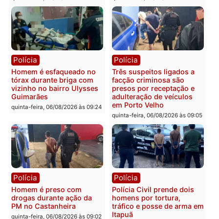
Tragédia na BR-364:
Ministro Dias Tofolli , do
colisão entre caminhão e
TSE, determina reabertu
carro deixa quatro mortos
e processamento da açã
em Porto Velho
que pode levar à perda d
mandato da prefeita de
quinta-feira, 06/08/2026 às 20:51
Pimenta Bueno
quinta-feira, 06/08/2026 às 18:
Polícia
Polícia
Policiais militares
Jovem é encontrado mor
recuperam moto furtada e
na Rua dos Cravos e cas
prendem trio na zona
é investigado pela políci
Leste
em RO
quinta-feira, 06/08/2026 às 09:28
quinta-feira, 06/08/2026 às 09: