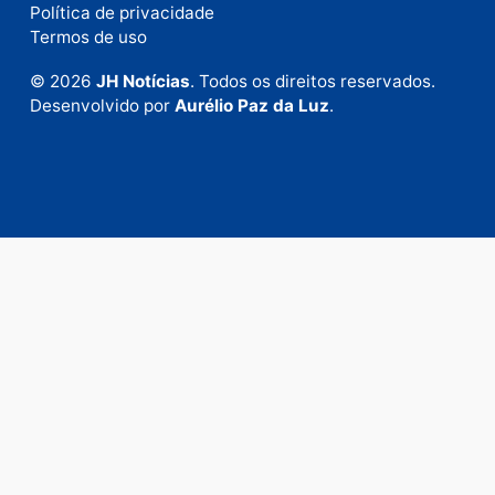
Fale com a nossa redação
Envie suas sugestões de pautas e denúncias, ou en
em contato com nosso departamento comercial pa
anunciar.
Fale Conosco
Rua Elias Gorayeb, 3381
Bairro: Liberdade
Porto Velho - RO
CEP: 76.803-852
+55 (69) 99992-9180