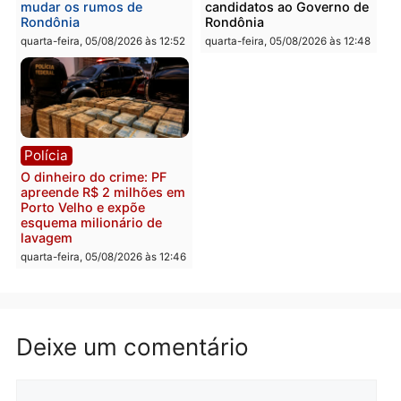
quinta-feira, 06/08/2026 às 08:
Polícia
Política
Homem é preso após
Jônatas França é aprova
furtar peça de picanha e
na convenção e
reagir a seguranças em
confirmado candidato a
supermercado
deputado federal pelo
Republicanos
quinta-feira, 06/08/2026 às 08:56
quarta-feira, 05/08/2026 às 15:
Brasil
Política