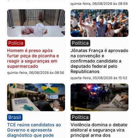
Polícia
Polícia
Homem é esfaqueado no
Três suspeitos ligados a
tórax durante briga com
facção criminosa são
vizinho no bairro Ulysses
presos por receptação e
Guimarães
adulteração de veículos
em Porto Velho
quinta-feira, 06/08/2026 às 09:24
quinta-feira, 06/08/2026 às 09:
Polícia
Polícia
Homem é preso com
Polícia Civil prende dois
drogas durante ação da
homens por tortura,
PM no Castanheira
tráfico e posse de arma 
Itapuã
quinta-feira, 06/08/2026 às 09:02