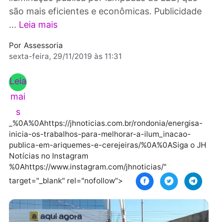
a Energisa substituirá lâmpadas do parque de
iluminação pública por lâmpadas de LED, que
são mais eficientes e econômicas. Publicidad
...
Leia mais
Por
Assessoria
sexta-feira, 29/11/2019 às 11:31
Leia
mai
s
_%0A%0Ahttps://jhnoticias.com.br/rondonia/energisa
inicia-os-trabalhos-para-melhorar-a-ilum_inacao-
publica-em-ariquemes-e-cerejeiras/%0A%0ASiga o 
Notícias no Instagram
%0Ahttps://www.instagram.com/jhnoticias/"