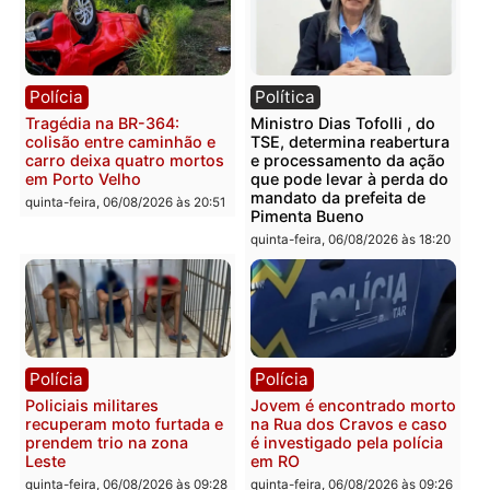
Rondônia
sexta-feira, 07/08/2026 às 09:38
sexta-feira, 07/08/2026 às 09:3
Polícia
Polícia
Homem é encontrado
Polícia Militar apreende
morto em residência no
explosivos e embarcaçã
bairro Colina Park em RO
durante patrulhamento
fluvial no Rio Madeira e
sexta-feira, 07/08/2026 às 09:30
Porto Velho
sexta-feira, 07/08/2026 às 09:2
Polícia
Política