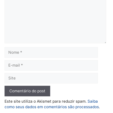
TCE reúne candidatos ao
Violência domina o deba
Governo e apresenta
eleitoral e segurança vir
diagnóstico que pode
principal arma dos
mudar os rumos de
candidatos ao Governo 
Rondônia
Rondônia
quarta-feira, 05/08/2026 às 12:52
quarta-feira, 05/08/2026 às 12:
Polícia
O dinheiro do crime: PF
apreende R$ 2 milhões em
Porto Velho e expõe
esquema milionário de
lavagem
quarta-feira, 05/08/2026 às 12:46