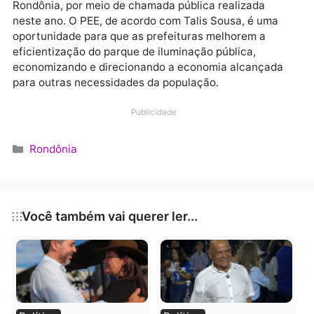
estar instaladas até o final de dezembro. Já em
Cerejeiras o prazo é início de 2020”, explicou Talis
Sousa, coordenador de Eficiência Energética da
Energisa Rondônia.
Segundo ele, as ações são fruto de Projetos de
Eficiência Energética (PEE) da Agência Nacional de
Energia Elétrica (ANEEL), executados pela Energisa
Rondônia, por meio de chamada pública realizada
neste ano. O PEE, de acordo com Talis Sousa, é uma
oportunidade para que as prefeituras melhorem a
eficientização do parque de iluminação pública,
economizando e direcionando a economia alcançad
para outras necessidades da população.
Publicidade
Categorias
Rondônia