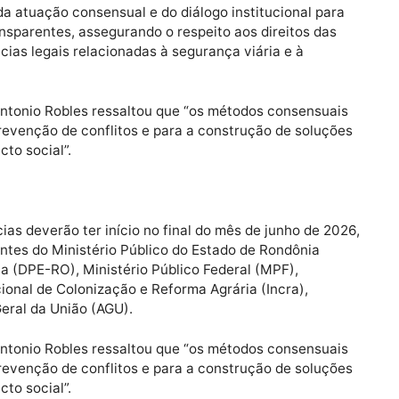
bre a realização de mutirões de audiências de concili
ntre a concessionária e moradores da área impactada p
via.
ância da atuação consensual e do diálogo institucional 
s e transparentes, assegurando o respeito aos direitos 
 exigências legais relacionadas à segurança viária e à
deral.
osé Antonio Robles ressaltou que “os métodos consen
a a prevenção de conflitos e para a construção de sol
 impacto social”.
udiências deverão ter início no final do mês de junho d