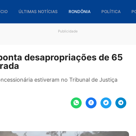
🏠 INÍCIO
ÚLTIMAS NOTÍCIAS
RONDÔNIA
POL
Publicidade
o aponta desapropriações d
 estrada
 da concessionária estiveram no Tribunal de Jus
ário.