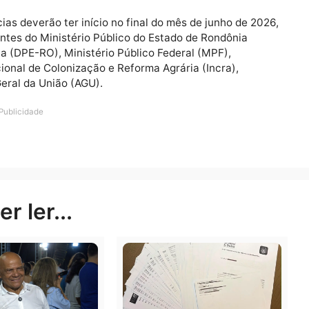
esentantes do Ministério Público do Estado de Rondôni
ondônia (DPE-RO), Ministério Público Federal (MPF),
to Nacional de Colonização e Reforma Agrária (Incra),
acia-Geral da União (AGU).
osé Antonio Robles ressaltou que “os métodos consen
a a prevenção de conflitos e para a construção de sol
 impacto social”.
udiências deverão ter início no final do mês de junho d
esentantes do Ministério Público do Estado de Rondôni
ondônia (DPE-RO), Ministério Público Federal (MPF),
to Nacional de Colonização e Reforma Agrária (Incra),
acia-Geral da União (AGU).
Publicidade