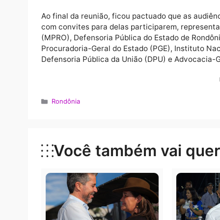
com convites para delas participarem, repr
(MPRO), Defensoria Pública do Estado de R
Procuradoria-Geral do Estado (PGE), Institu
Defensoria Pública da União (DPU) e Advoc
O presidente do Nupemec, desembargador J
representam instrumentos fundamentais par
pacíficas e efetivas em demandas de grande
Ao final da reunião, ficou pactuado que as a
com convites para delas participarem, repr
(MPRO), Defensoria Pública do Estado de R
Procuradoria-Geral do Estado (PGE), Institu
Defensoria Pública da União (DPU) e Advoc
Categorias
Rondônia