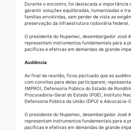
O encontro teve como objetivo conversar so
relacionados às tratativas em andamento e
obras de pavimentação e modernização da 
Durante o encontro, foi destacada a import
garantir soluções equilibradas, humanizada
famílias envolvidas, sem perder de vista as
preservação da infraestrutura rodoviária fe
O presidente do Nupemec, desembargador J
representam instrumentos fundamentais par
pacíficas e efetivas em demandas de grande
Audiência
Ao final da reunião, ficou pactuado que as a