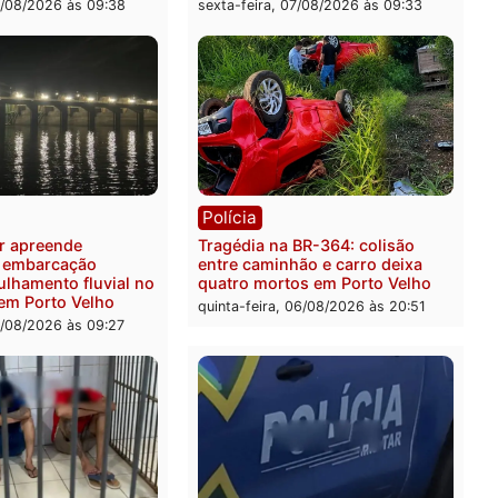
ia
Polícia
 é preso pela PRF com mais
Polícia Civil deflagra ope
quilos de mercúrio
contra facção criminosa 
didos em estepe em Porto
atacava provedores de int
em Rondônia
feira, 07/08/2026 às 09:38
sexta-feira, 07/08/2026 às 0