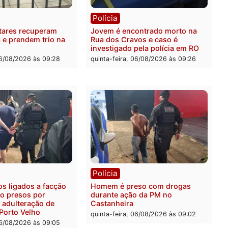
ia
Polícia
a Militar apreende
Tragédia na BR-364: colis
sivos e embarcação
entre caminhão e carro de
e patrulhamento fluvial no
quatro mortos em Porto V
adeira em Porto Velho
quinta-feira, 06/08/2026 às 2
feira, 07/08/2026 às 09:27
ia
Polícia
ais militares recuperam
Jovem é encontrado mort
urtada e prendem trio na
Rua dos Cravos e caso é