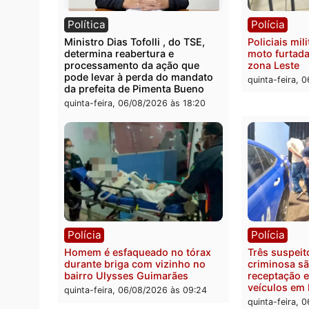
Polícia
Políc
Homem é encontrado morto em
Políci
residência no bairro Colina Park
explo
em RO
durant
Rio M
sexta-feira, 07/08/2026 às 09:30
sexta-
Política
Políc
Ministro Dias Tofolli , do TSE,
Polici
determina reabertura e
moto f