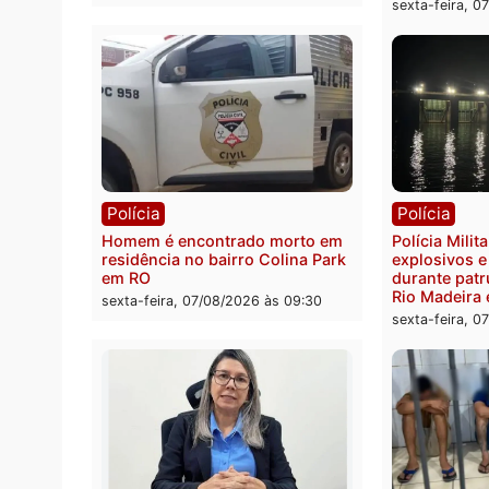
Polícia
Políc
Polícia Federal apreende 400
Casal
quilos de drogas e prende
de 72 
motorista em RO
escon
Velho
sexta-feira, 07/08/2026 às 09:40
sexta-